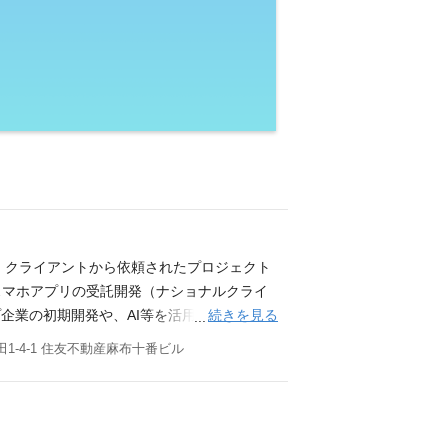
、クライアントから依頼されたプロジェクト
スマホアプリの受託開発（ナショナルクライ
続きを見る
業の初期開発や、AI等を活用したPoC開
運用、クライアントの内製化支援等さまざま
1-4-1 住友不動産麻布十番ビル
担当することができます。 また、ゆめみで
に所属して、協調しながらプロジェクトを遂
、チームメンバーが担当する各プロジェクト
いただきます。 マネジメントカルチャー