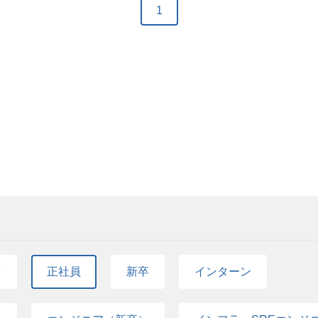
（企業文化） ゆめみでは「Quality & Agilit
1
ています。1チーム5～7名程度でアジャイル開発を
と共に考え、プロジェクトを進めています。こちらの
の特徴 一般的な開発プロジェクトの初期リリースに
ジメントを進める事が多いですが、一方でできる限
開発中盤まである事もあります。しかし、定められ
ストも限られているため、QCD（Quality, Cost, 
できない場合が多いです。 こうした制約がある中で、
う事を顧客やゆめみ社内のプランナー・サービスデ
ながら、プロジェクトを進めることが期待されます。
発 とゆめみでは呼び、これを推進していきながら、
が行えることが特徴であり、魅力となります。 一方
は終わらず、細かくプロジェクトの方向を顧客と調
で、時代の変化に合わせてシステムを進化させていく
魅力となります。 また、プロジェクトの規模もナシ
いった、大規模サービスの開発プロジェクトが多く
て
正社員
新卒
インターン
■ペア体制 ゆめみでは、単一障害点を避け、得意・
制やペアワークを推奨しています。プロジェクトマ
ジェクトにおいては、メインPM・サブPMという形で