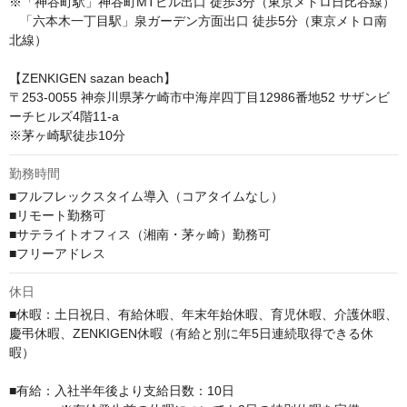
※「神谷町駅」神谷町MTビル出口 徒歩3分（東京メトロ日比谷線）

   「六本木一丁目駅」泉ガーデン方面出口 徒歩5分（東京メトロ南
北線）

【ZENKIGEN sazan beach】

〒253-0055 神奈川県茅ケ崎市中海岸四丁目12986番地52 サザンビ
ーチヒルズ4階11-a 

※茅ヶ崎駅徒歩10分
勤務時間
■フルフレックスタイム導入（コアタイムなし）

■リモート勤務可　

■サテライトオフィス（湘南・茅ヶ崎）勤務可

■フリーアドレス
休日
■休暇：土日祝日、有給休暇、年末年始休暇、育児休暇、介護休暇、
慶弔休暇、ZENKIGEN休暇（有給と別に年5日連続取得できる休
暇）

■有給：入社半年後より支給日数：10日
