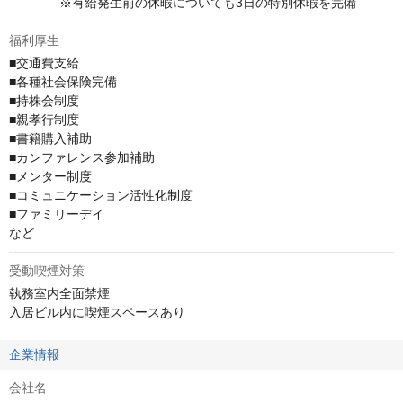
　　　　※有給発生前の休暇についても3日の特別休暇を完備
福利厚生
■交通費支給 　

■各種社会保険完備

■持株会制度

■親孝行制度

■書籍購入補助

■カンファレンス参加補助

■メンター制度

■コミュニケーション活性化制度

■ファミリーデイ

など
受動喫煙対策
執務室内全面禁煙

入居ビル内に喫煙スペースあり
企業情報
会社名