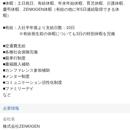
■休暇：土日祝日、有給休暇、年末年始休暇、育児休暇、介護休暇、
慶弔休暇、ZENKIGEN休暇（有給の他に年5日連続取得できる休
暇）

■有給：入社半年後より支給日数：10日

　　　　※有給発生前の休暇についても3日の特別休暇を完備

■交通費支給 　

■各種社会保険完備

■親孝行制度

■書籍購入補助

■カンファレンス参加補助

■メンター制度

■コミュニケーション活性化制度

■ファミリーデイ

など
企業情報
会社名
株式会社ZENKIGEN