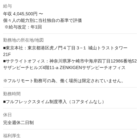
給与
年収
4,045,500円 〜
個々人の能力別に当社独自の基準で評価

 ※給与改定：年1回
勤務地の所在地/地図
■東京本社：東京都港区虎ノ門４丁目３−１ 城山トラストタワー 
21F　

■サテライトオフィス：神奈川県茅ケ崎市中海岸四丁目12986番地52

サザンビーチヒルズ4階11-a ZENKIGENサザンビーチオフィス

※フルリモート勤務可の為、働く場所は限定されていません。
勤務時間
■フルフレックスタイム制度導入（コアタイムなし）
休日
完全週休二日制
福利厚生