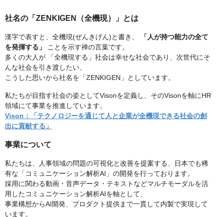
社名の「ZENKIGEN（全機現）」とは
漢字で表すと、全機現(ぜんきげん)と書き、
「人が持つ能力の全て
を発揮する」
ことを示す禅の言葉です。
多くの大人が 「全機現する」社会は幸せな社会であり、次世代にそ
んな社会を引き渡したい、
こうした思いから社名を「ZENKIGEN」としています。
私たちが目指す社会の姿としてVisonを定義し、そのVisonを軸にHR
領域にて事業を推進しています。
Vison：「テクノロジーを通じて人と企業が全機現できる社会の創
出に貢献する」
事業について
私たちは、人事領域の問題の可視化と改善を提案する、日本でも稀
有な「コミュニケーション解析AI」の開発を行っております。
採用に関わる動画・音声データ・テキストなどマルチモーダルを活
用したコミュニケーション解析AIを軸として、
事業構想からAI開発、プロダクト提供まで一貫して内製で実現して
います。