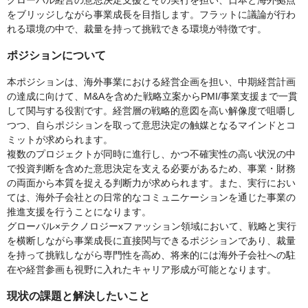
グローバル経営の意思決定支援とその実行を担い、日本と海外拠点
をブリッジしながら事業成長を目指します。フラットに議論が行わ
れる環境の中で、裁量を持って挑戦できる環境が特徴です。
ポジションについて
本ポジションは、海外事業における経営企画を担い、中期経営計画
の達成に向けて、M&Aを含めた戦略立案からPMI/事業支援まで一貫
して関与する役割です。経営層の戦略的意図を高い解像度で咀嚼し
つつ、自らポジションを取って意思決定の触媒となるマインドとコ
ミットが求められます。
複数のプロジェクトが同時に進行し、かつ不確実性の高い状況の中
で投資判断を含めた意思決定を支える必要があるため、事業・財務
の両面から本質を捉える判断力が求められます。また、実行におい
ては、海外子会社との日常的なコミュニケーションを通じた事業の
推進支援を行うことになります。
グローバル×テクノロジーxファッション領域において、戦略と実行
を横断しながら事業成長に直接関与できるポジションであり、裁量
を持って挑戦しながら専門性を高め、将来的には海外子会社への駐
在や経営参画も視野に入れたキャリア形成が可能となります。
現状の課題と解決したいこと