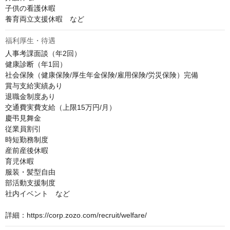
子供の看護休暇

養育両立支援休暇　など
福利厚生・待遇
人事考課面談（年2回）

健康診断（年1回）

社会保険（健康保険/厚生年金保険/雇用保険/労災保険）完備

賞与支給実績あり

退職金制度あり

交通費実費支給（上限15万円/月）

慶弔見舞金

従業員割引

時短勤務制度

産前産後休暇

育児休暇

服装・髪型自由

部活動支援制度

社内イベント　など

詳細：https://corp.zozo.com/recruit/welfare/