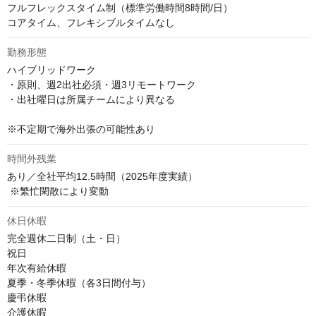
フルフレックスタイム制（標準労働時間8時間/日）

コアタイム、フレキシブルタイムなし
勤務形態
ハイブリッドワーク

・原則、週2出社必須・週3リモートワーク

・出社曜日は所属チームにより異なる

※不定期で海外出張の可能性あり
時間外残業
あり／全社平均12.5時間（2025年度実績）

 ※繁忙閑散により変動
休日休暇
完全週休二日制（土・日）

祝日

年次有給休暇

夏季・冬季休暇（各3日間付与）

慶弔休暇

介護休暇
