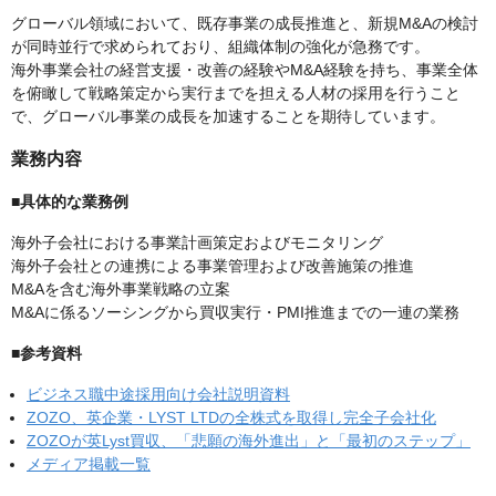
グローバル領域において、既存事業の成長推進と、新規M&Aの検討
が同時並行で求められており、組織体制の強化が急務です。
海外事業会社の経営支援・改善の経験やM&A経験を持ち、事業全体
を俯瞰して戦略策定から実行までを担える人材の採用を行うこと
で、グローバル事業の成長を加速することを期待しています。
業務内容
■具体的な業務例
海外子会社における事業計画策定およびモニタリング
海外子会社との連携による事業管理および改善施策の推進
M&Aを含む海外事業戦略の立案
M&Aに係るソーシングから買収実行・PMI推進までの一連の業務
■参考資料
ビジネス職中途採用向け会社説明資料
ZOZO、英企業・LYST LTDの全株式を取得し完全子会社化
ZOZOが英Lyst買収、「悲願の海外進出」と「最初のステップ」
メディア掲載一覧