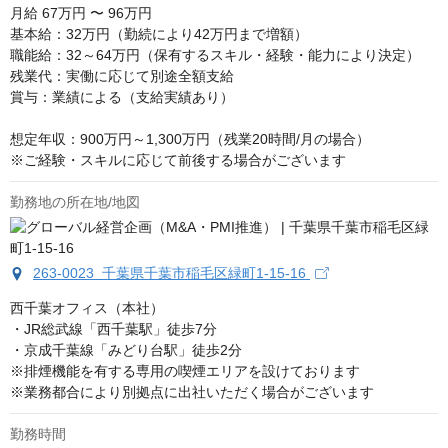
月給
67万円 〜 96万円
基本給：32万円（勤続により42万円まで増額）

職能給：32～64万円（保有するスキル・経験・能力により決定）

残業代：実働に応じて別途全額支給

賞与：業績による（支給実績あり）

想定年収：900万円～1,300万円（残業20時間/月の場合）

※ご経験・スキルに応じて前後する場合がございます
勤務地の所在地/地図
263-0023 千葉県千葉市稲毛区緑町1-15-16
西千葉オフィス（本社）

・JR総武線「西千葉駅」徒歩7分

・京成千葉線「みどり台駅」徒歩2分

※排煙機能を有する専用の喫煙エリアを設けております

※業務都合により別拠点に出社いただく場合がございます
勤務時間