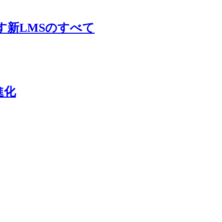
す新LMSのすべて
進化