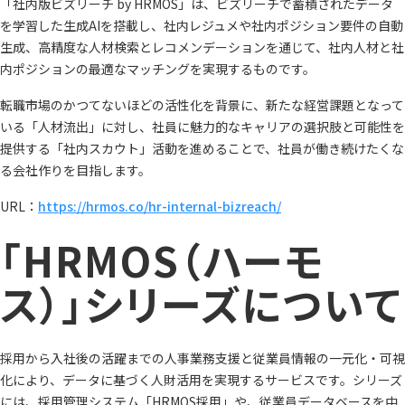
「社内版ビズリーチ by HRMOS」は、ビズリーチで蓄積されたデータ
を学習した生成AIを搭載し、社内レジュメや社内ポジション要件の自動
生成、高精度な人材検索とレコメンデーションを通じて、社内人材と社
内ポジションの最適なマッチングを実現するものです。
転職市場のかつてないほどの活性化を背景に、新たな経営課題となって
いる「人材流出」に対し、社員に魅力的なキャリアの選択肢と可能性を
提供する「社内スカウト」活動を進めることで、社員が働き続けたくな
る会社作りを目指します。
URL：
https://hrmos.co/hr-internal-bizreach/
「HRMOS（ハーモ
ス）」シリーズについて
採用から入社後の活躍までの人事業務支援と従業員情報の一元化・可視
化により、データに基づく人財活用を実現するサービスです。シリーズ
には、採用管理システム「HRMOS採用」や、従業員データベースを中