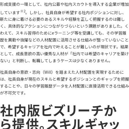
形成支援の一環として、社内公募や社内スカウトを導入する企業が増加
※2
しています
。しかし、社員自身が希望する社内ポジションに対し、
新たに身に着ける必要のあるスキルや経験を正しく把握するのは難し
く、具体的なアクションにつながりづらいという課題がありました。く
わえて、スキル習得のためにeラーニング等を受講しても、その学習履
歴を異動や抜擢などの人材配置に活用させる仕組みが整っていないこと
で、希望するキャリアを社内で叶えることが難しいのが現状です。結果
として、成長意欲の高い優秀な人材が「社内では希望のキャリアを築け
ない」と判断し、転職してしまうケースは少なくありません。
社員自身の意欲・志向（Will）を踏まえた人材配置を実現するために
は、社員自身が現在のスキルと希望するポジションとのギャップを把握
することや、日々の学習履歴データを人材配置に直接活用できる仕組み
が不可欠です。
社内版ビズリーチか
ら提供。スキルギャッ