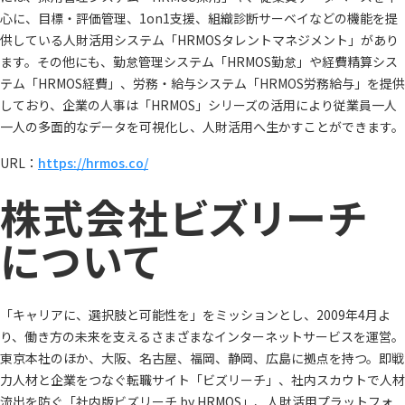
心に、目標・評価管理、1on1支援、組織診断サーベイなどの機能を提
供している人財活用システム「HRMOSタレントマネジメント」があり
ます。その他にも、勤怠管理システム「HRMOS勤怠」や経費精算シス
テム「HRMOS経費」、労務・給与システム「HRMOS労務給与」を提供
しており、企業の人事は「HRMOS」シリーズの活用により従業員一人
一人の多面的なデータを可視化し、人財活用へ生かすことができます。
URL：
https://hrmos.co/
株式会社ビズリーチ
について
「キャリアに、選択肢と可能性を」をミッションとし、2009年4月よ
り、働き方の未来を支えるさまざまなインターネットサービスを運営。
東京本社のほか、大阪、名古屋、福岡、静岡、広島に拠点を持つ。即戦
力人材と企業をつなぐ転職サイト「ビズリーチ」、社内スカウトで人材
流出を防ぐ「社内版ビズリーチ by HRMOS」、人財活用プラットフォ