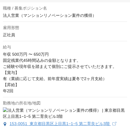
職種 / 募集ポジション名
法人営業（マンションリノベーション案件の獲得）
雇用形態
正社員
給与
年収
500万円 〜 650万円
固定残業代45時間込みの金額となります。

ご経験や現年収を踏まえて個別にご提示させていただきます。

【賞与】

有（業績に応じて支給。前年度実績は夏冬で2ヶ月支給）

【昇給】

年2回
勤務地の所在地/地図
153-0051 東京都目黒区上目黒1−1−5 第二育良ビル3階