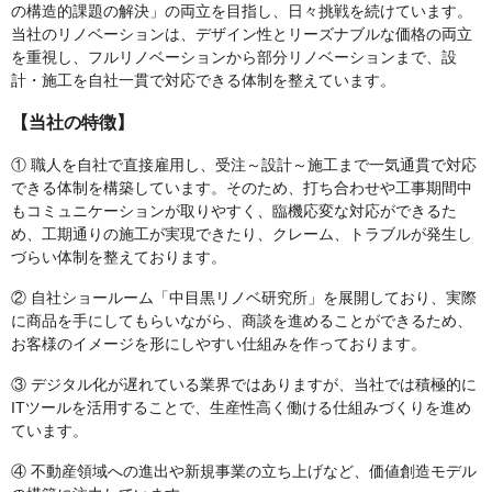
の構造的課題の解決」の両立を目指し、日々挑戦を続けています。
当社のリノベーションは、デザイン性とリーズナブルな価格の両立
を重視し、フルリノベーションから部分リノベーションまで、設
計・施工を自社一貫で対応できる体制を整えています。
【当社の特徴】
① 職人を自社で直接雇用し、受注～設計～施工まで一気通貫で対応
できる体制を構築しています。そのため、打ち合わせや工事期間中
もコミュニケーションが取りやすく、臨機応変な対応ができるた
め、工期通りの施工が実現できたり、クレーム、トラブルが発生し
づらい体制を整えております。
② 自社ショールーム「中目黒リノベ研究所」を展開しており、実際
に商品を手にしてもらいながら、商談を進めることができるため、
お客様のイメージを形にしやすい仕組みを作っております。
③ デジタル化が遅れている業界ではありますが、当社では積極的に
ITツールを活用することで、生産性高く働ける仕組みづくりを進め
ています。
④ 不動産領域への進出や新規事業の立ち上げなど、価値創造モデル