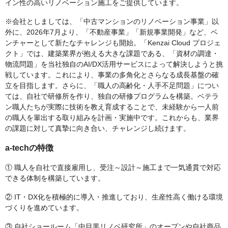
イン性の高いリノベーション施工をご提供しています。
※会社としましては、「中古マンションのリノベーション事業」以
外に、2026年7月より、「不動産事業」「新規事業開発」など、ベ
ンチャーとして新たなチャレンジも開始。「Kenzai Cloud プロジェ
クト」では、建築業界が抱える大きな課題である、「資材の調達・
物流問題」を当社独自のAI/DX活用サービスによって解決しようと挑
戦しています。これにより、事業の多角化とさらなる成長基盤の確
立を目指します。さらに、「職人の高齢化・人手不足問題」につい
ては、自社で研修所を作り、独自の研修プログラムを構築。ベテラ
ン職人たちが実際に技術を教え育成することで、未経験から一人前
の職人を輩出する取り組みを計画・実施中です。これからも、業界
の課題に対して真摯に向き合い、チャレンジし続けます。
a-techの特徴
① 職人を自社で直接雇用し、受注～設計～施工まで一気通貫で対応
できる体制を構築しています。
② IT・DX化を積極的に導入・推進しており、生産性高く働ける環境
づくりを進めています。
③ 自社ショールーム「中目黒リノベ研究所」のオープンや自社商品