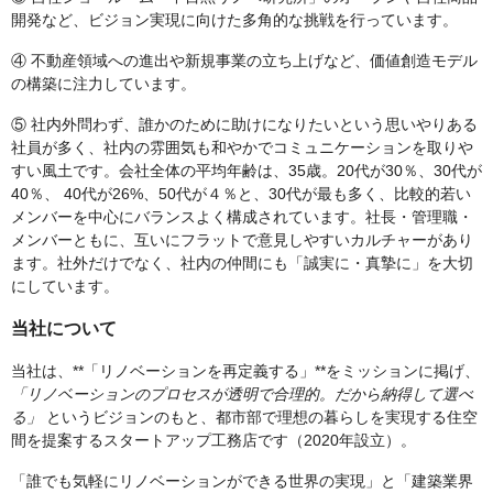
開発など、ビジョン実現に向けた多角的な挑戦を行っています。
④ 不動産領域への進出や新規事業の立ち上げなど、価値創造モデル
の構築に注力しています。
⑤ 社内外問わず、誰かのために助けになりたいという思いやりある
社員が多く、社内の雰囲気も和やかでコミュニケーションを取りや
すい風土です。会社全体の平均年齢は、35歳。20代が30％、30代が
40％、 40代が26%、50代が４％と、30代が最も多く、比較的若い
メンバーを中心にバランスよく構成されています。社長・管理職・
メンバーともに、互いにフラットで意見しやすいカルチャーがあり
ます。社外だけでなく、社内の仲間にも「誠実に・真摯に」を大切
にしています。
当社について
当社は、**「リノベーションを再定義する」**をミッションに掲げ、
「リノベーションのプロセスが透明で合理的。だから納得して選べ
る」
というビジョンのもと、都市部で理想の暮らしを実現する住空
間を提案するスタートアップ工務店です（2020年設立）。
「誰でも気軽にリノベーションができる世界の実現」と「建築業界