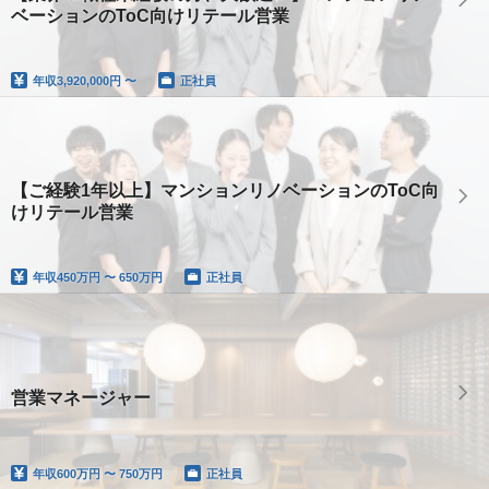
ベーションのToC向けリテール営業
年収
3,920,000円 〜
正社員
【ご経験1年以上】マンションリノベーションのToC向
けリテール営業
年収
450万円 〜 650万円
正社員
営業マネージャー
年収
600万円 〜 750万円
正社員