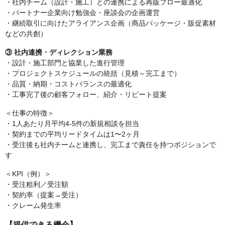
・社内チーム（設計・施工）との連携による再販フロー最適化
・パートナー企業向け勉強会・座談会の企画運営
・継続取引に向けたアライアンス企画（商品パッケージ・販促素材
などの共創）
③ 社内連携・ディレクション業務
・設計・施工部門と協業した進行管理
・プロジェクトスケジュールの統括（見積～完工まで）
・品質・納期・コストバランスの最適化
・工事完了後の顧客フォロー、紹介・リピート提案
＜仕事の特徴＞
・1人あたり月平均4-5件の新規相談を担当
・契約までの平均リードタイムは1〜2ヶ月
・受注後も社内チームと連携し、完工まで責任を持つポジションで
す
＜KPI（例）＞
・受注粗利／受注額
・契約率（提案→受注）
・クレーム発生率
【提供できる機会】