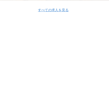
すべての求人を見る
Apply Now
株式会社a-tech
株式会社a-tech 採用情報
株式会社a-tech の求人一覧