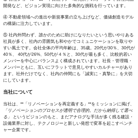
開発など、ビジョン実現に向けた多角的な挑戦を行っています。
④ 不動産領域への進出や新規事業の立ち上げなど、価値創造モデル
の構築に注力しています。
⑤ 社内外問わず、誰かのために助けになりたいという思いやりある
社員が多く、社内の雰囲気も和やかでコミュニケーションを取りや
すい風土です。会社全体の平均年齢は、35歳。20代が30％、30代が
40％、 40代が26%、50代が４％と、30代が最も多く、比較的若い
メンバーを中心にバランスよく構成されています。社長・管理職・
メンバーともに、互いにフラットで意見しやすいカルチャーがあり
ます。社外だけでなく、社内の仲間にも「誠実に・真摯に」を大切
にしています。
当社について
当社は、**「リノベーションを再定義する」**をミッションに掲げ、
「リノベーションのプロセスが透明で合理的。だから納得して選べ
る」
というビジョンのもと、まだアナログな手法が多く残る建設・
設備業界に対し、テクノロジーと新しい発想で変革を起こすベンチ
ャー企業です。