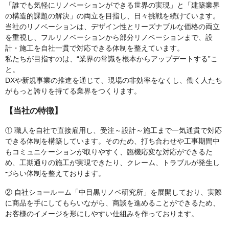
「誰でも気軽にリノベーションができる世界の実現」と「建築業界
の構造的課題の解決」の両立を目指し、日々挑戦を続けています。
当社のリノベーションは、デザイン性とリーズナブルな価格の両立
を重視し、フルリノベーションから部分リノベーションまで、設
計・施工を自社一貫で対応できる体制を整えています。
私たちが目指すのは、“業界の常識を根本からアップデートする”こ
と。
DXや新規事業の推進を通じて、現場の非効率をなくし、働く人たち
がもっと誇りを持てる業界をつくります。
【当社の特徴】
① 職人を自社で直接雇用し、受注～設計～施工まで一気通貫で対応
できる体制を構築しています。そのため、打ち合わせや工事期間中
もコミュニケーションが取りやすく、臨機応変な対応ができるた
め、工期通りの施工が実現できたり、クレーム、トラブルが発生し
づらい体制を整えております。
② 自社ショールーム「中目黒リノベ研究所」を展開しており、実際
に商品を手にしてもらいながら、商談を進めることができるため、
お客様のイメージを形にしやすい仕組みを作っております。