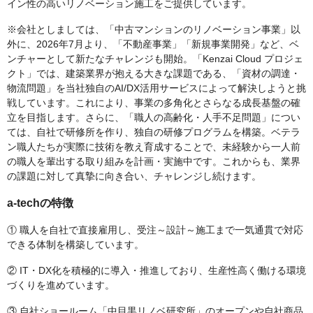
イン性の高いリノベーション施工をご提供しています。
※会社としましては、「中古マンションのリノベーション事業」以
外に、2026年7月より、「不動産事業」「新規事業開発」など、ベ
ンチャーとして新たなチャレンジも開始。「Kenzai Cloud プロジェ
クト」では、建築業界が抱える大きな課題である、「資材の調達・
物流問題」を当社独自のAI/DX活用サービスによって解決しようと挑
戦しています。これにより、事業の多角化とさらなる成長基盤の確
立を目指します。さらに、「職人の高齢化・人手不足問題」につい
ては、自社で研修所を作り、独自の研修プログラムを構築。ベテラ
ン職人たちが実際に技術を教え育成することで、未経験から一人前
の職人を輩出する取り組みを計画・実施中です。これからも、業界
の課題に対して真摯に向き合い、チャレンジし続けます。
a-techの特徴
① 職人を自社で直接雇用し、受注～設計～施工まで一気通貫で対応
できる体制を構築しています。
② IT・DX化を積極的に導入・推進しており、生産性高く働ける環境
づくりを進めています。
③ 自社ショールーム「中目黒リノベ研究所」のオープンや自社商品