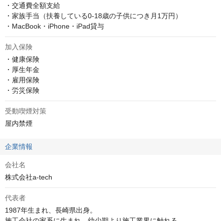
・交通費全額⽀給

・家族⼿当（扶養している0-18歳の⼦供につき⽉1万円）

・MacBook・iPhone・iPad貸与
加入保険
・健康保険

・厚⽣年⾦

・雇⽤保険

・労災保険
受動喫煙対策
屋内禁煙
企業情報
会社名
株式会社a-tech
代表者
1987年生まれ、長崎県出身。

施工会社の家系に生まれ、幼少期より施工業界に触れる。
