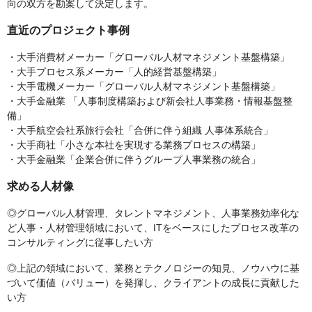
向の双方を勘案して決定します。
直近のプロジェクト事例
・大手消費材メーカー「グローバル人材マネジメント基盤構築」
・大手プロセス系メーカー「人的経営基盤構築」
・大手電機メーカー「グローバル人材マネジメント基盤構築」
・大手金融業 「人事制度構築および新会社人事業務・情報基盤整
備」
・大手航空会社系旅行会社「合併に伴う組織 人事体系統合」
・大手商社「小さな本社を実現する業務プロセスの構築」
・大手金融業「企業合併に伴うグループ人事業務の統合」
求める人材像
◎グローバル人材管理、タレントマネジメント、人事業務効率化な
ど人事・人材管理領域において、ITをベースにしたプロセス改革の
コンサルティングに従事したい方
◎上記の領域において、業務とテクノロジーの知見、ノウハウに基
づいて価値（バリュー）を発揮し、クライアントの成長に貢献した
い方