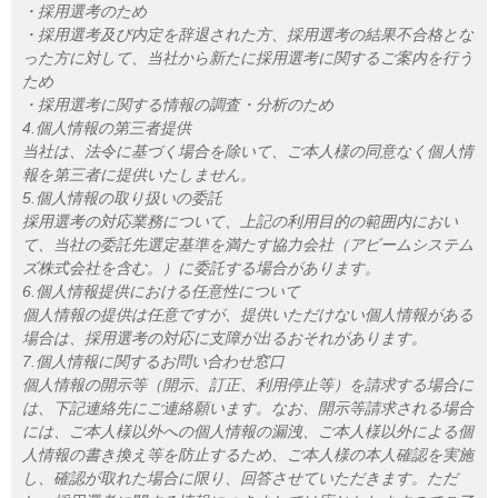
・採用選考のため
・採用選考及び内定を辞退された方、採用選考の結果不合格とな
った方に対して、当社から新たに採用選考に関するご案内を行う
ため
・採用選考に関する情報の調査・分析のため
4.個人情報の第三者提供
当社は、法令に基づく場合を除いて、ご本人様の同意なく個人情
報を第三者に提供いたしません。
5.個人情報の取り扱いの委託
採用選考の対応業務について、上記の利用目的の範囲内におい
て、当社の委託先選定基準を満たす協力会社（アビームシステム
ズ株式会社を含む。）に委託する場合があります。
6.個人情報提供における任意性について
個人情報の提供は任意ですが、提供いただけない個人情報がある
場合は、採用選考の対応に支障が出るおそれがあります。
7.個人情報に関するお問い合わせ窓口
個人情報の開示等（開示、訂正、利用停止等）を請求する場合に
は、下記連絡先にご連絡願います。なお、開示等請求される場合
には、ご本人様以外への個人情報の漏洩、ご本人様以外による個
人情報の書き換え等を防止するため、ご本人様の本人確認を実施
し、確認が取れた場合に限り、回答させていただきます。ただ