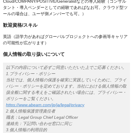
Cloud/COMPANY/POSITIVE/Generalistなどの導入経験（コンサル
タント・導入ベンダーとしての経験であればなお可。クラウド型ツ
ールの場合は、ユーザ側メンバーでも可。）
歓迎資格/スキル
英語（語学力があればグローバルプロジェクトへの参画等キャリア
の可能性が広がります）
個人情報の取り扱いについて
以下の内容について必ずご同意いただいた上でご応募ください。
1.プライバシー・ポリシー
当社では、個人情報の保護を確実に実践していくために、プライ
バシー・ポリシーを定めております。当社における個人情報の取
扱全般に関する考えをご確認されたい場合には、プライバシー・
ポリシーをご覧ください。
https://www.abeam.com/jp/ja/legal/privacy
2.個人情報保護管理責任者
職名：Legal Group Chief Legal Officer
連絡先：下記問い合わせ窓口に同じ
3.個人情報の利用目的