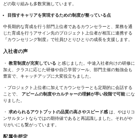
どの取り組みも多数実施しています。
目指すキャリアを実現するための制度が整っている点
中長期的な育成を行う部門上位者であるカウンセラーと、業務を通
じた育成を行うアサイン先のプロジェクト上位者が相互に連携する
『カウンセリング制度』で社員ひとりひとりの成長を支援します。
入社者の声
・
教育制度が充実している
と感じました。中途入社者向けの研修に
加え、クラスに応じた研修や自己学習ツール、部門主催の勉強会も
豊富で、キャッチアップに大変役立ちました。
・プロジェクト上位者に加えてカウンセラーとも定期的に会話する
ことで、
アビームの制度やカルチャーの理解が早い段階で可能
にな
りました。
・
求められるアウトプットの品質の高さやスピード感
は、やはりコ
ンサルタントならではの期待値であると再認識しました。それがや
りがいにも繋がっています。
配属先想定