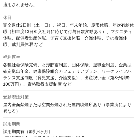
適用されません。
休日
完全週休2日制（土・日）、祝日、年末年始、慶弔休暇、年次有給休
暇（初年度13日※入社月に応じて付与日数変動あり）、マタニティ
休暇、配偶者出産休暇、子育て支援休暇、介護休暇、子の看護休
暇、裁判員休暇 など
福利厚生
各種社会保険完備、財形貯蓄制度、団体保険、退職金制度、企業型
確定拠出年金、健康保険組合カフェテリアプラン、ワークライフバ
ランス支援制度（育児支援、介護支援）、出産祝い金（第3子以降
100万円）、資格取得支援制度 など
受動喫煙対策
屋内全面禁煙または空間分煙された屋内喫煙所あり（事業所により
異なる）
試用期間
試用期間有（原則6ヶ月）
