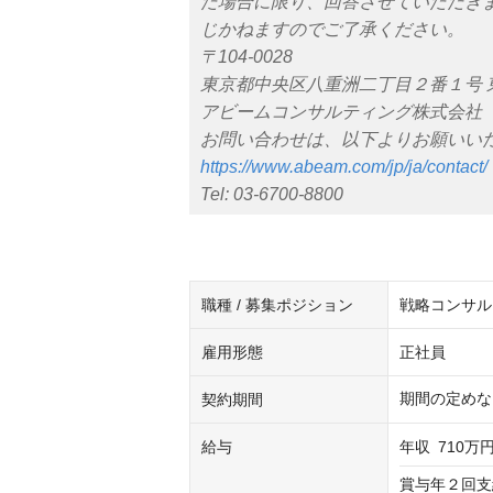
た場合に限り、回答させていただき
じかねますのでご了承ください。
〒104-0028
東京都中央区八重洲二丁目２番１号 
アビームコンサルティング株式会社
お問い合わせは、以下よりお願いい
https://www.abeam.com/jp/ja/contact/
Tel: 03-6700-8800
職種 / 募集ポジション
戦略コンサル
雇用形態
正社員
期間の定めな
契約期間
給与
年収
710万円
賞与年２回支