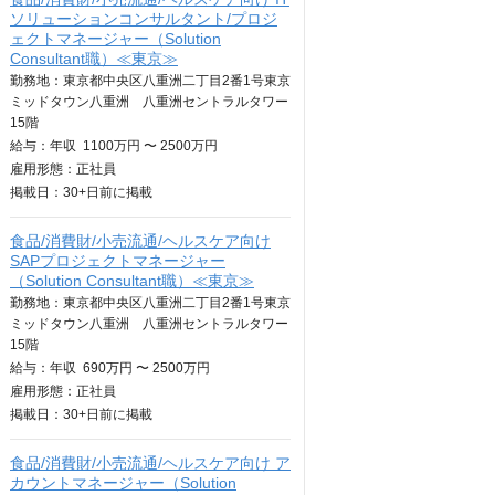
ソリューションコンサルタント/プロジ
ェクトマネージャー（Solution
Consultant職）≪東京≫
勤務地：東京都中央区八重洲二丁目2番1号東京
ミッドタウン八重洲 八重洲セントラルタワー
15階
給与：
年収
1100万円 〜 2500万円
雇用形態：正社員
掲載日：
30+日
前に掲載
食品/消費財/小売流通/ヘルスケア向け
SAPプロジェクトマネージャー
（Solution Consultant職）≪東京≫
勤務地：東京都中央区八重洲二丁目2番1号東京
ミッドタウン八重洲 八重洲セントラルタワー
15階
給与：
年収
690万円 〜 2500万円
雇用形態：正社員
掲載日：
30+日
前に掲載
食品/消費財/小売流通/ヘルスケア向け ア
カウントマネージャー（Solution