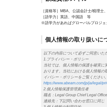
［資格等］MBA、公認会計士/税理士
［語学力］英語、中国語 等
※語学力があればグローバルプロジェ
個人情報の取り扱いに
以下の内容について必ずご同意いた
1.プライバシー・ポリシー
当社では、個人情報の保護を確実に
おります。当社における個人情報の
イバシー・ポリシーをご覧ください
https://www.abeam.com/jp/ja/legal/pr
2.個人情報保護管理責任者
職名：Legal Group Chief Legal Office
連絡先：下記問い合わせ窓口に同じ
3.個人情報の利用目的