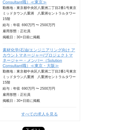
Consultant職）≪東京≫
勤務地：東京都中央区八重洲二丁目2番1号東京
ミッドタウン八重洲 八重洲セントラルタワー
15階
給与：
年収
690万円 〜 2500万円
雇用形態：正社員
掲載日：
30+日
前に掲載
素材化学/石油/エンジニアリング向け ア
カウントマネージャー/プロジェクトマ
ネージャー・メンバー（Solution
Consultant職）≪東京・大阪≫
勤務地：東京都中央区八重洲二丁目2番1号東京
ミッドタウン八重洲 八重洲セントラルタワー
15階
給与：
年収
690万円 〜 2500万円
雇用形態：正社員
掲載日：
30+日
前に掲載
すべての求人を見る