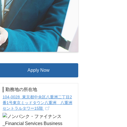
Apply Now
勤務地の所在地
104-0028 東京都中央区八重洲二丁目2
番1号東京ミッドタウン八重洲 八重洲
セントラルタワー15階