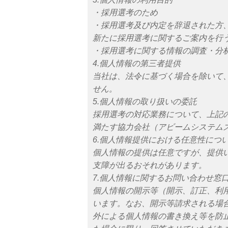
・採用選考のため
・採用選考及び内定を辞退された方
新たに採用選考に関するご案内を行
・採用選考に関する情報の調査・分
4.個人情報の第三者提供
当社は、法令に基づく場合を除いて
せん。
5.個人情報の取り扱いの委託
採用選考の対応業務について、上記
満たす協力会社（アビームシステム
6.個人情報提供における任意性につ
個人情報の提供は任意ですが、提供
支障が出るおそれがあります。
7.個人情報に関するお問い合わせ窓
個人情報の開示等（開示、訂正、利
います。なお、開示等請求される場
外による個人情報の書き換え等を防