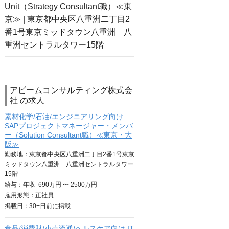
アビームコンサルティング株式会
社 の求人
素材化学/石油/エンジニアリング向け
SAPプロジェクトマネージャー・メンバ
ー（Solution Consultant職）≪東京・大
阪≫
勤務地：東京都中央区八重洲二丁目2番1号東京
ミッドタウン八重洲 八重洲セントラルタワー
15階
給与：
年収
690万円 〜 2500万円
雇用形態：正社員
掲載日：
30+日
前に掲載
食品/消費財/小売流通/ヘルスケア向け IT