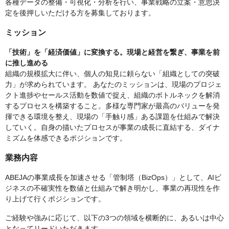
各種データの整備・可視化・分析を行い、事業戦略の立案・意思決
定を後押しいただける方を募集しております。
ミッション
「技術」を「経済価値」に変換する。現場と経営を繋ぎ、事業を前
に推し進める
組織の規模拡大に伴い、個人の知見に頼らない「組織としての突破
力」が求められています。 あなたのミッションは、現場のプロジェ
クト進捗やセールス活動を数値で捉え、組織のボトルネックを解消
するプロセスを構築すること。多様な専門家が最高のバリューを発
揮できる環境を整え、現場の「手触り感」ある課題を仕組みで解決
していく。自身の描いたプロセスが事業の成長に直結する、ダイナ
ミズムを体感できるポジションです。
業務内容
ABEJAの事業成長を加速させる「管制塔（BizOps）」として、AIビ
ジネスの不確実性を数値と仕組みで解き明かし、事業の再現性を作
り上げて行くポジションです。
ご経験や強みに応じて、以下の3つの領域を横断的に、あるいは中心
となってリードいただきます。