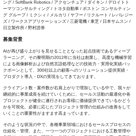
ング / SoftBank Robotics / アクセンチュア / ダイキン / デロイトト
ーマツコンサルティング / トヨタ自動車 / ボストン コンサルティン
グ グループ / ミクシィ / メルカリ / ヤフー / リクルート / レバレジー
ズ / ワークスアプリケーションズ / 三菱電機 / 東芝 / 日本サムスン /
日立製作所 / 野村證券
募集背景
AIが再び盛り上がりを見せることとなった起点技術であるディープ
ラーニング。その黎明期の2012年に当社は創業し、高度な機械学習
による画像解析および自然言語処理などの技術力・実用化実績バッ
クボーンとして、300社以上の顧客へのソリューション提供実績・
プロダクト導入・DXの実現をしてきております。
クライアント数・案件数が右肩上がりで増加している中で、我々が
継続的に事業成長を続けていくために、セールス活動の最適化や各
プロジェクトが健全に遂行されお客様に価値提供できているかどう
かを可視化、必要に応じたプロジェクト管理の仕組みの改善をして
いくことの重要性がますます高まっています。
そのような状況の中で、各種事業領域におけるセールスプロセスの
仕組化・管理、また、一つ一つのプロジェクトにおける工数管理や