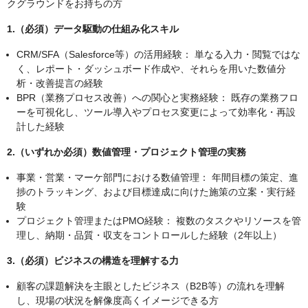
クグラウンドをお持ちの方
1.（必須）データ駆動の仕組み化スキル
CRM/SFA（Salesforce等）の活用経験： 単なる入力・閲覧ではな
く、レポート・ダッシュボード作成や、それらを用いた数値分
析・改善提言の経験
BPR（業務プロセス改善）への関心と実務経験： 既存の業務フロ
ーを可視化し、ツール導入やプロセス変更によって効率化・再設
計した経験
2.（いずれか必須）数値管理・プロジェクト管理の実務
事業・営業・マーケ部門における数値管理： 年間目標の策定、進
捗のトラッキング、および目標達成に向けた施策の立案・実行経
験
プロジェクト管理またはPMO経験： 複数のタスクやリソースを管
理し、納期・品質・収支をコントロールした経験（2年以上）
3.（必須）ビジネスの構造を理解する力
顧客の課題解決を主眼としたビジネス（B2B等）の流れを理解
し、現場の状況を解像度高くイメージできる方