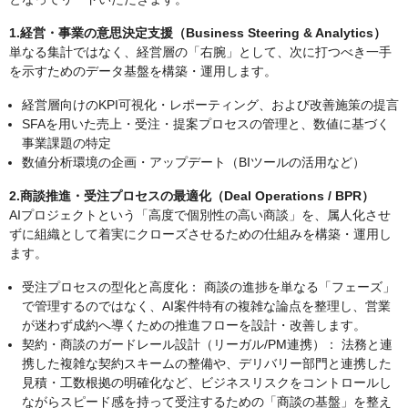
1.経営・事業の意思決定支援（Business Steering & Analytics）
単なる集計ではなく、経営層の「右腕」として、次に打つべき一手
を示すためのデータ基盤を構築・運用します。
経営層向けのKPI可視化・レポーティング、および改善施策の提言
SFAを用いた売上・受注・提案プロセスの管理と、数値に基づく
事業課題の特定
数値分析環境の企画・アップデート（BIツールの活用など）
2.商談推進・受注プロセスの最適化（Deal Operations / BPR）
AIプロジェクトという「高度で個別性の高い商談」を、属人化させ
ずに組織として着実にクローズさせるための仕組みを構築・運用し
ます。
受注プロセスの型化と高度化： 商談の進捗を単なる「フェーズ」
で管理するのではなく、AI案件特有の複雑な論点を整理し、営業
が迷わず成約へ導くための推進フローを設計・改善します。
契約・商談のガードレール設計（リーガル/PM連携）： 法務と連
携した複雑な契約スキームの整備や、デリバリー部門と連携した
見積・工数根拠の明確化など、ビジネスリスクをコントロールし
ながらスピード感を持って受注するための「商談の基盤」を整え