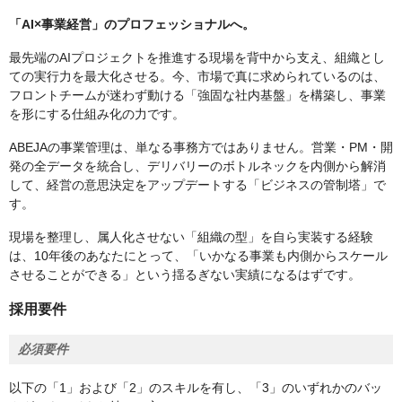
「AI×事業経営」のプロフェッショナルへ。
最先端のAIプロジェクトを推進する現場を背中から支え、組織とし
ての実行力を最大化させる。今、市場で真に求められているのは、
フロントチームが迷わず動ける「強固な社内基盤」を構築し、事業
を形にする仕組み化の力です。
ABEJAの事業管理は、単なる事務方ではありません。営業・PM・開
発の全データを統合し、デリバリーのボトルネックを内側から解消
して、経営の意思決定をアップデートする「ビジネスの管制塔」で
す。
現場を整理し、属人化させない「組織の型」を自ら実装する経験
は、10年後のあなたにとって、「いかなる事業も内側からスケール
させることができる」という揺るぎない実績になるはずです。
採用要件
必須要件
以下の「1」および「2」のスキルを有し、「3」のいずれかのバッ