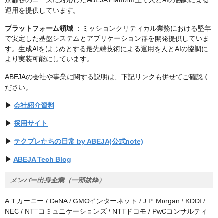
別顧客のニーズに対応したABEJA Platform上で人とAIの協調による
運用を提供しています。
プラットフォーム領域
：ミッションクリティカル業務における堅年
で安定した基盤システムとアプリケーション群を開発提供していま
す。生成AIをはじめとする最先端技術による運用を人とAIの協調に
より実装可能にしています。
ABEJAの会社や事業に関する説明は、下記リンクも併せてご確認く
ださい。
▶
会社紹介資料
▶
採用サイト
▶
テクプレたちの日常 by ABEJA(公式note)
▶
ABEJA Tech Blog
メンバー出身企業（一部抜粋）
A.T.カーニー / DeNA / GMOインターネット / J.P. Morgan / KDDI /
NEC / NTTコミュニケーションズ / NTTドコモ / PwCコンサルティ