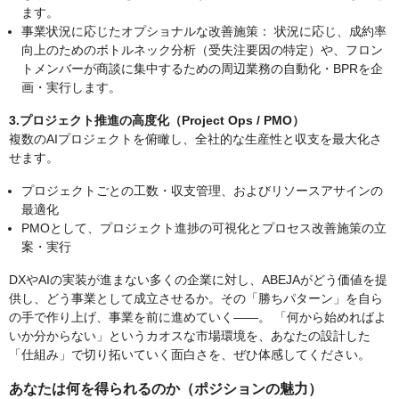
ます。
事業状況に応じたオプショナルな改善施策： 状況に応じ、成約率
向上のためのボトルネック分析（受失注要因の特定）や、フロン
トメンバーが商談に集中するための周辺業務の自動化・BPRを企
画・実行します。
3.プロジェクト推進の高度化（Project Ops / PMO）
複数のAIプロジェクトを俯瞰し、全社的な生産性と収支を最大化さ
せます。
プロジェクトごとの工数・収支管理、およびリソースアサインの
最適化
PMOとして、プロジェクト進捗の可視化とプロセス改善施策の立
案・実行
DXやAIの実装が進まない多くの企業に対し、ABEJAがどう価値を提
供し、どう事業として成立させるか。その「勝ちパターン」を自ら
の手で作り上げ、事業を前に進めていく——。 「何から始めればよ
いか分からない」というカオスな市場環境を、あなたの設計した
「仕組み」で切り拓いていく面白さを、ぜひ体感してください。
あなたは何を得られるのか（ポジションの魅力）