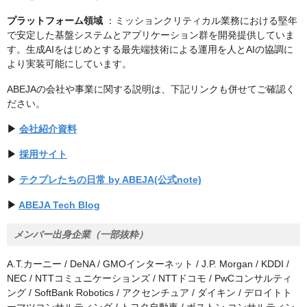
プラットフォーム領域
：ミッションクリティカル業務における堅年
で安定した基盤システムとアプリケーション群を開発提供していま
す。生成AIをはじめとする最先端技術による運用を人とAIの協調に
より実装可能にしています。
ABEJAの会社や事業に関する説明は、下記リンクも併せてご確認く
ださい。
▶
会社紹介資料
▶
採用サイト
▶
テクプレたちの日常 by ABEJA(公式note)
▶
ABEJA Tech Blog
メンバー出身企業（一部抜粋）
A.T.カーニー / DeNA / GMOインターネット / J.P. Morgan / KDDI /
NEC / NTTコミュニケーションズ / NTTドコモ / PwCコンサルティ
ング / SoftBank Robotics / アクセンチュア / ダイキン / デロイトト