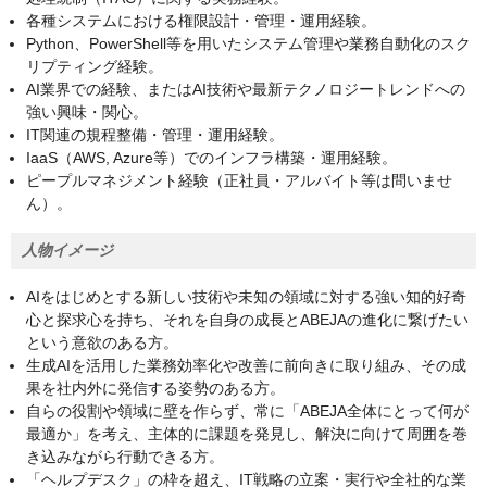
各種システムにおける権限設計・管理・運用経験。
Python、PowerShell等を用いたシステム管理や業務自動化のスク
リプティング経験。
AI業界での経験、またはAI技術や最新テクノロジートレンドへの
強い興味・関心。
IT関連の規程整備・管理・運用経験。
IaaS（AWS, Azure等）でのインフラ構築・運用経験。
ピープルマネジメント経験（正社員・アルバイト等は問いませ
ん）。
人物イメージ
AIをはじめとする新しい技術や未知の領域に対する強い知的好奇
心と探求心を持ち、それを自身の成長とABEJAの進化に繋げたい
という意欲のある方。
生成AIを活用した業務効率化や改善に前向きに取り組み、その成
果を社内外に発信する姿勢のある方。
自らの役割や領域に壁を作らず、常に「ABEJA全体にとって何が
最適か」を考え、主体的に課題を発見し、解決に向けて周囲を巻
き込みながら行動できる方。
「ヘルプデスク」の枠を超え、IT戦略の立案・実行や全社的な業