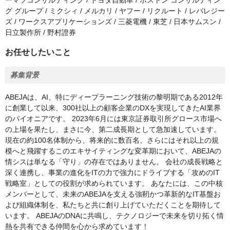
ーマツコンサルティング / トヨタ自動車 / ボストン コンサルティン
グ グループ / ミクシィ / メルカリ / ヤフー / リクルート / レバレジー
ズ / ワークスアプリケーションズ / 三菱電機 / 東芝 / 日本サムスン /
日立製作所 / 野村證券
お任せしたいこと
募集背景
ABEJAは、AI、特にディープラーニング技術の黎明期である2012年
に創業して以来、300社以上の顧客企業のDXを実現してきたAI業界
のパイオニアです。 2023年6月には東京証券取引所グロース市場へ
の上場を果たし、まさに今、第二成長期として急加速しています。
現在の約100名体制から、将来的に数百名、さらにはそれ以上の規
模へと飛躍するこのエキサイティングな変革期において、ABEJAの
情シスは単なる「守り」の存在ではありません。 会社の成長戦略と
深く連携し、事業の進化をITの力で強力にドライブする「攻めのIT
戦略室」としての役割が求められています。 あなたには、この中核
メンバーとして、未来のABEJAを支える強靭かつ革新的なIT基盤お
よび組織体制を、私たちと共に創り上げていただくことを期待して
います。 ABEJAのDNAに共鳴し、テクノロジーで未来を切り拓く情
熱を共有できる仲間を心から求めています！