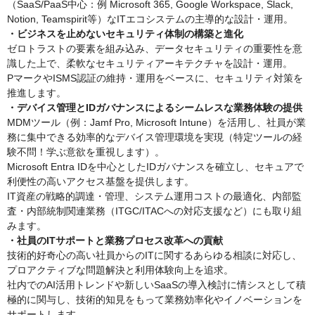
（SaaS/PaaS中心：例 Microsoft 365, Google Workspace, Slack,
Notion, Teamspirit等）なITエコシステムの主導的な設計・運用。
・ビジネスを止めないセキュリティ体制の構築と進化
ゼロトラストの要素を組み込み、データセキュリティの重要性を意
識した上で、柔軟なセキュリティアーキテクチャを設計・運用。
PマークやISMS認証の維持・運用をベースに、セキュリティ対策を
推進します。
・デバイス管理とIDガバナンスによるシームレスな業務体験の提供
MDMツール（例：Jamf Pro, Microsoft Intune）を活用し、社員が業
務に集中できる効率的なデバイス管理環境を実現（特定ツールの経
験不問！学ぶ意欲を重視します）。
Microsoft Entra IDを中心としたIDガバナンスを確立し、セキュアで
利便性の高いアクセス基盤を提供します。
IT資産の戦略的調達・管理、システム運用コストの最適化、内部監
査・内部統制関連業務（ITGC/ITACへの対応支援など）にも取り組
みます。
・社員のITサポートと業務プロセス改革への貢献
技術的好奇心の高い社員からのITに関するあらゆる相談に対応し、
プロアクティブな問題解決と利用体験向上を追求。
社内でのAI活用トレンドや新しいSaaSの導入検討に情シスとして積
極的に関与し、技術的知見をもって業務効率化やイノベーションを
サポートします。