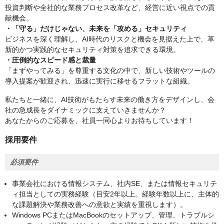
投資判断や全社的な業務プロセス改革など、経営に近い視点での貢
献機会。
・「守る」だけじゃない、未来を「攻める」セキュリティ
ビジネスを深く理解し、AI時代のリスクと機会を見据えた上で、革
新的かつ実践的なセキュリティ対策を追求できる環境。
・圧倒的なスピード感と裁量
「まずやってみる」を尊重する文化の中で、新しい技術やツールの
導入提案が歓迎され、迅速に実行に移せるフラットな組織。
私たちと一緒に、AI技術がもたらす未来の働き方をデザインし、会
社の急成長をダイナミックに支えていきませんか？
あなたからのご応募を、社員一同心よりお待ちしています！
採用要件
必須要件
事業会社における情報システム、社内SE、または情報セキュリテ
ィ担当としての実務経験（目安2年以上。経験年数以上に、主体的
な課題解決や業務改善への意欲と実績を重視します）。
Windows PCまたはMacBookのセットアップ、管理、トラブルシ