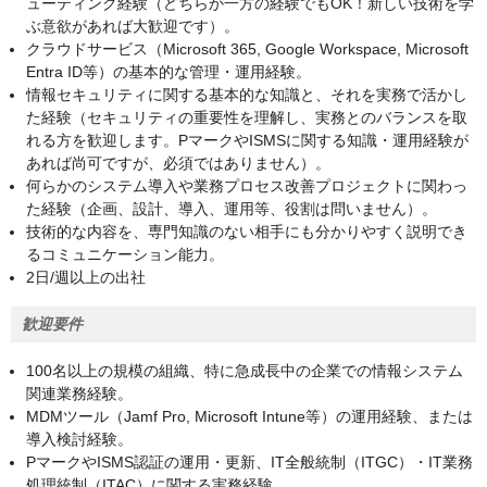
ューティング経験（どちらか一方の経験でもOK！新しい技術を学
ぶ意欲があれば大歓迎です）。
クラウドサービス（Microsoft 365, Google Workspace, Microsoft
Entra ID等）の基本的な管理・運用経験。
情報セキュリティに関する基本的な知識と、それを実務で活かし
た経験（セキュリティの重要性を理解し、実務とのバランスを取
れる方を歓迎します。PマークやISMSに関する知識・運用経験が
あれば尚可ですが、必須ではありません）。
何らかのシステム導入や業務プロセス改善プロジェクトに関わっ
た経験（企画、設計、導入、運用等、役割は問いません）。
技術的な内容を、専門知識のない相手にも分かりやすく説明でき
るコミュニケーション能力。
2日/週以上の出社
歓迎要件
100名以上の規模の組織、特に急成長中の企業での情報システム
関連業務経験。
MDMツール（Jamf Pro, Microsoft Intune等）の運用経験、または
導入検討経験。
PマークやISMS認証の運用・更新、IT全般統制（ITGC）・IT業務
処理統制（ITAC）に関する実務経験。