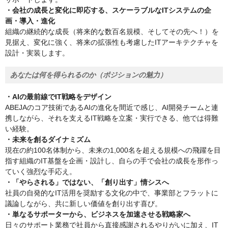
・会社の成長と変化に即応する、スケーラブルなITシステムの企
画・導入・進化
組織の継続的な成長（将来的な数百名規模、そしてその先へ！）を
見据え、変化に強く、将来の拡張性も考慮したITアーキテクチャを
設計・実装します。
あなたは何を得られるのか（ポジションの魅力）
・AIの最前線でIT戦略をデザイン
ABEJAのコア技術であるAIの進化を間近で感じ、AI開発チームと連
携しながら、それを支えるIT戦略を立案・実行できる、他では得難
い経験。
・未来を創るダイナミズム
現在の約100名体制から、未来の1,000名を超える規模への飛躍を目
指す組織のIT基盤を企画・設計し、自らの手で会社の成長を形作っ
ていく強烈な手応え。
・「やらされる」ではない、「創り出す」情シスへ
社員の自発的なIT活用を奨励する文化の中で、事業部とフラットに
議論しながら、共に新しい価値を創り出す喜び。
・単なるサポーターから、ビジネスを加速させる戦略家へ
日々のサポート業務で社員から直接感謝されるやりがいに加え、IT