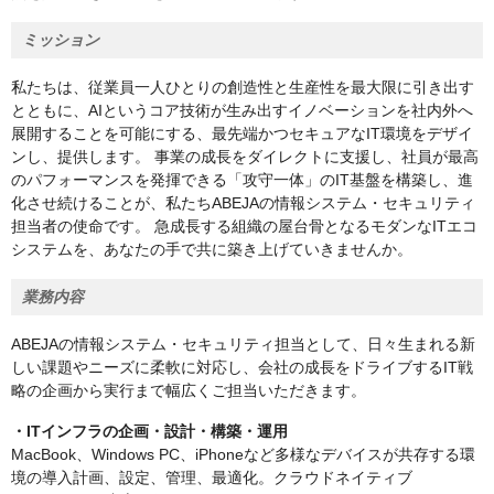
ミッション
私たちは、従業員一人ひとりの創造性と生産性を最大限に引き出す
とともに、AIというコア技術が生み出すイノベーションを社内外へ
展開することを可能にする、最先端かつセキュアなIT環境をデザイ
ンし、提供します。 事業の成長をダイレクトに支援し、社員が最高
のパフォーマンスを発揮できる「攻守一体」のIT基盤を構築し、進
化させ続けることが、私たちABEJAの情報システム・セキュリティ
担当者の使命です。 急成長する組織の屋台骨となるモダンなITエコ
システムを、あなたの手で共に築き上げていきませんか。
業務内容
ABEJAの情報システム・セキュリティ担当として、日々生まれる新
しい課題やニーズに柔軟に対応し、会社の成長をドライブするIT戦
略の企画から実行まで幅広くご担当いただきます。
・ITインフラの企画・設計・構築・運用
MacBook、Windows PC、iPhoneなど多様なデバイスが共存する環
境の導入計画、設定、管理、最適化。クラウドネイティブ