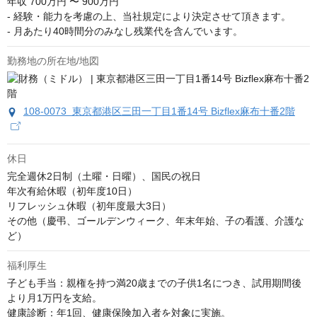
年収
700万円 〜 900万円
- 経験・能力を考慮の上、当社規定により決定させて頂きます。

- 月あたり40時間分のみなし残業代を含んでいます。
勤務地の所在地/地図
108-0073 東京都港区三田一丁目1番14号 Bizflex麻布十番2階
休日
完全週休2日制（土曜・日曜）、国民の祝日

年次有給休暇（初年度10日）

リフレッシュ休暇（初年度最大3日）

その他（慶弔、ゴールデンウィーク、年末年始、子の看護、介護な
ど）
福利厚生
子ども手当：親権を持つ満20歳までの子供1名につき、試用期間後
より月1万円を支給。

健康診断：年1回、健康保険加入者を対象に実施。
