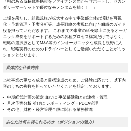
「幅のある成長戦略施策をファイナンス面からサポートし、セカン
ダリーマーケットで優位なモメンタムを描く！！」
上場を果たし、組織規模が拡大する中で事業部全体の活動を可視
化・予算管理・予実分析等、成長戦略の実現に向けた組織のガイド
役を担っていただきます。 これまでの事業の延長線上にあるオーガ
ニック成長をサポートするための各種プロセス構築だけではなく、
戦略の選択肢としてM&A等のインオーガニックな成長も視野に入
れ、戦略実行のためのドライバーとしてご活躍いただくことがミッ
ションとなります。
具体的な仕事内容
当社事業の更なる成長と目標達成のため、ご経験に応じて、以下内
容のうちの複数を担っていただくことを想定しております。
中期経営計画の策定 並びに 事業部活動との連携・管理
月次予実分析 並びに レポーティング・PDCA管理
その他、財務・経営管理全般に関わる業務推進
あなたは何を得られるのか（ポジションの魅力）