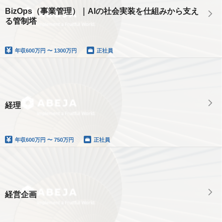
BizOps（事業管理）｜AIの社会実装を仕組みから支え
る管制塔
年収
600万円 〜 1300万円
正社員
経理
年収
600万円 〜 750万円
正社員
経営企画