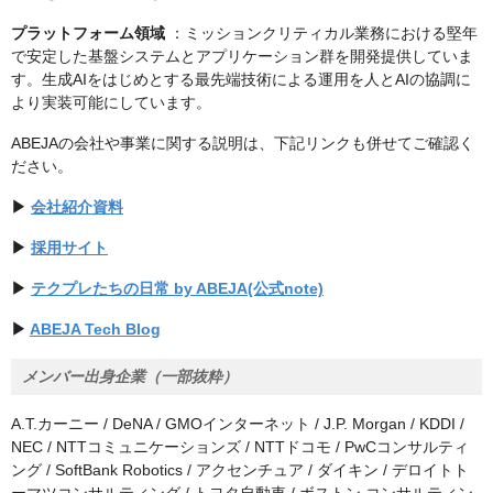
プラットフォーム領域
：ミッションクリティカル業務における堅年
で安定した基盤システムとアプリケーション群を開発提供していま
す。生成AIをはじめとする最先端技術による運用を人とAIの協調に
より実装可能にしています。
ABEJAの会社や事業に関する説明は、下記リンクも併せてご確認く
ださい。
▶
会社紹介資料
▶
採用サイト
▶
テクプレたちの日常 by ABEJA(公式note)
▶
ABEJA Tech Blog
メンバー出身企業（一部抜粋）
A.T.カーニー / DeNA / GMOインターネット / J.P. Morgan / KDDI /
NEC / NTTコミュニケーションズ / NTTドコモ / PwCコンサルティ
ング / SoftBank Robotics / アクセンチュア / ダイキン / デロイトト