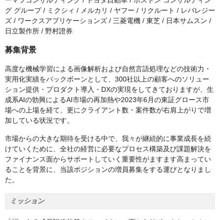
ーマツコンサルティング / トヨタ自動車 / ボストン コンサルティン
グ グループ / ミクシィ / メルカリ / ヤフー / リクルート / レバレジー
ズ / ワークスアプリケーションズ / 三菱電機 / 東芝 / 日本サムスン /
日立製作所 / 野村證券
募集背景
高度な機械学習による画像解析および自然言語処理などの技術力・
実用化実績をバックボーンとして、300社以上の顧客へのソリュー
ション提供・プロダクト導入・DXの実現をしてきておりますが、生
成系AIの勃興によるAI市場の再加熱や2023年6月の東証グロース市
場への上場を経て、更にクライアント数・案件数が右肩上がりで増
加している状況です。
市場からの大きな期待を受ける中で、我々が継続的に事業成長を続
けていくために、全社の経営に必要なプロセス構築及び課題解決を
ファイナンス面からサポートしていく重要性がますます高まってい
ることを背景に、当該ポジションの増員募集をする運びとなりまし
た。
ミッション