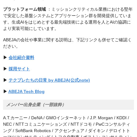
プラットフォーム領域
：ミッションクリティカル業務における堅年
で安定した基盤システムとアプリケーション群を開発提供していま
す。生成AIをはじめとする最先端技術による運用を人とAIの協調に
より実装可能にしています。
ABEJAの会社や事業に関する説明は、下記リンクも併せてご確認く
ださい。
▶
会社紹介資料
▶
採用サイト
▶
テクプレたちの日常 by ABEJA(公式note)
▶
ABEJA Tech Blog
メンバー出身企業（一部抜粋）
A.T.カーニー / DeNA / GMOインターネット / J.P. Morgan / KDDI /
NEC / NTTコミュニケーションズ / NTTドコモ / PwCコンサルティ
ング / SoftBank Robotics / アクセンチュア / ダイキン / デロイトト