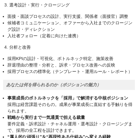
3. 選考設計・実行・クロージング
面接・面談プロセスの設計、実行支援、関係者（面接官）調整
候補者コミュニケーション、オファーから入社までのクロージン
グ設計・ディレクション
入社者フォロー（定着に向けた連携）
4. 分析と改善
採用KPIの設計・可視化、ボトルネック特定、施策改善
辞退理由の整理・分析と、訴求・プロセス改善への反映
採用プロセスの標準化（テンプレート・運用ルール・レポート）
あなたは何を得られるのか（ポジションの魅力）
事業成長のボトルネックを「採用」で解消する中核ポジション
採用は経営課題そのもの。成果が事業成長に直結する手触りを得
られます。
戦略から実行まで一気通貫で担える裁量
要件定義・訴求設計・チャネル運用・選考設計・クロージングま
で、採用の全工程を設計できます。
“属人的な頑張り”を“再現性ある仕組み”へ変える経験