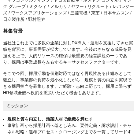
ーマツコンサルティング / トヨタ自動車 / ボストン コンサルティン
グ グループ / ミクシィ / メルカリ / ヤフー / リクルート / レバレジー
ズ / ワークスアプリケーションズ / 三菱電機 / 東芝 / 日本サムスン /
日立製作所 / 野村證券
募集背景
当社はこれまでに多数の企業に対しDX導入・運用を支援してきた実
績を背景に、事業需要が拡大しています。今後のさらなる成長を見
据える上で、人的リソースの確保は最重要の経営課題の一つであ
り、採用は事業成長を左右するキーサクセスファクターです。
そこで今回、採用活動を個別対応ではなく再現性ある仕組みとして
確立し、事業部の負荷を最小化しながら、規模と質の両立を実現で
きる採用担当を募集します。ご経験・志向に応じて、採用に限らず
HR領域全般へ役割を拡張いただく機会もあります。
ミッション
規模と質を両立し、活躍人材で組織を満たす
事業計画から採用計画へ落とし込み、要件定義・訴求設計・チャ
ネル戦略・選考プロセス・クロージングまでを一貫してリードす