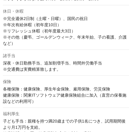
休日・休暇
※完全週休2日制（土曜・日曜）、国民の祝日

※年次有給休暇（初年度10日）

※リフレッシュ休暇（初年度最大3日）

※その他（慶弔、ゴールデンウィーク、年末年始、子の看護、介護
など）
諸手当
深夜・休日勤務手当、追加割増手当、時間外労働手当

※交通費は実費精算致します。
保険
各種保険：健康保険、厚生年金保険、雇用保険、労災保険

健康保険：関東ITソフトウェア健康保険組合に加入（直営の保養施
設などの利用可）
福利厚生
子ども手当：親権を持つ満20歳までの子供1名につき、試用期間後
より月1万円を支給。
