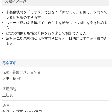
人物イメージ
未整備状態を「カオス」ではなく「伸びしろ」と捉え、前向きで
明るい対応のできる方
スピード感のある環境で、自ら手を動かしつつ周囲を巻き込める
方
経営の抽象と現場の具体を行き来して翻訳できる人
反対意見や未整備状況を前向きに捉え、目的起点で合意形成でき
る方
募集要項
職種 / 募集ポジション名
人事（採用）
雇用形態
正社員
給与