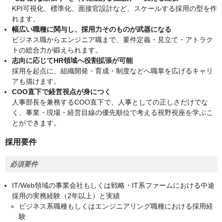
KPI可視化、標準化、面接官設計など、スケールする採用の型を作
れます。
幅広い職種に関与し、採用力そのものが武器になる
ビジネス職からエンジニア職まで、要件定義・見立て・アトラク
トの総合力が鍛えられます。
志向に応じてHR領域へ役割拡張が可能
採用を起点に、組織開発・育成・制度などへ職掌を広げるキャリ
アも描けます。
COO直下で経営視点が身につく
人事部長を兼務するCOO直下で、人事としての正しさだけでな
く、事業・現場・経営目線の優先順位で考える視野視座を学ぶこ
とができます。
採用要件
必須要件
IT/Web領域の事業会社もしくは戦略・IT系ファームにおける中途
採用の実務経験（2年以上）と実績
ビジネス系職種もしくはエンジニアリング職種における採用経
験