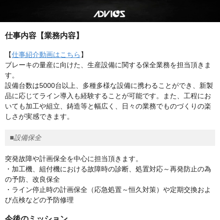
仕事内容【業務内容】
【
仕事紹介動画はこちら
】
ブレーキの量産に向けた、生産設備に関する保全業務を担当頂きま
す。
設備台数は5000台以上、多種多様な設備に携わることができ、新製
品に応じてライン導入も経験することが可能です。また、工程にお
いても加工や組立、鋳造等と幅広く、日々の業務でものづくりの楽
しさが実感できます。
■設備保全
突発故障や計画保全を中心に担当頂きます。
・加工機、組付機における故障時の診断、処置対応～再発防止の為
の予防、改良保全
・ライン停止時の計画保全（応急処置～恒久対策）や定期交換およ
び点検などの予防修理
今後のミッション