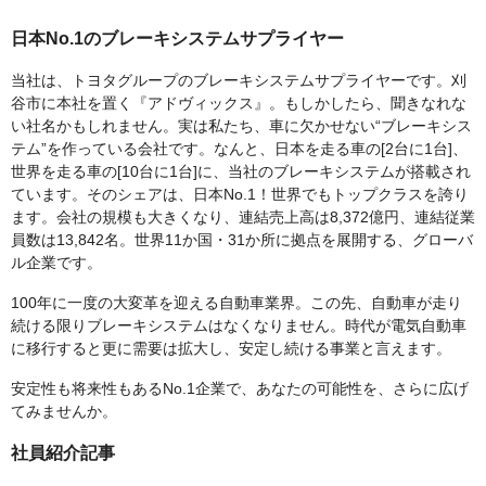
日本No.1のブレーキシステムサプライヤー
当社は、トヨタグループのブレーキシステムサプライヤーです。刈
谷市に本社を置く『アドヴィックス』。もしかしたら、聞きなれな
い社名かもしれません。実は私たち、車に欠かせない“ブレーキシス
テム”を作っている会社です。なんと、日本を走る車の[2台に1台]、
世界を走る車の[10台に1台]に、当社のブレーキシステムが搭載され
ています。そのシェアは、日本No.1！世界でもトップクラスを誇り
ます。会社の規模も大きくなり、連結売上高は8,372億円、連結従業
員数は13,842名。世界11か国・31か所に拠点を展開する、グローバ
ル企業です。
100年に一度の大変革を迎える自動車業界。この先、自動車が走り
続ける限りブレーキシステムはなくなりません。時代が電気自動車
に移行すると更に需要は拡大し、安定し続ける事業と言えます。
安定性も将来性もあるNo.1企業で、あなたの可能性を、さらに広げ
てみませんか。
社員紹介記事