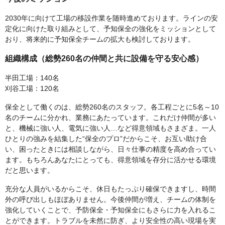
2030年に向けて工場の移設作業を随時進めております。ラインの安
定化に向けた取り組みとして、予知保全の強化をミッションとして
おり、将来的に予知保全チームの拡大も検討しております。
組織構成（総勢260名の仲間と共に設備を守る安心感）
半田工場：140名
刈谷工場：120名
保全として働くのは、総勢260名のスタッフ。各工程ごとに5名～10
名のチームに分かれ、業務にあたっています。これだけ仲間が多い
と、機械に強い人、電気に強い人…など得意領域もさまざま。一人
ひとりの強みを結集した“保全のプロ”だからこそ、お互い助け合
い、困ったときには相談しながら、日々仕事の精度を高め合ってい
ます。もちろんあなたにとっても、得意領域を存分に活かせる環境
だと思います。
充分な人員がいるからこそ、休日もたっぷり確保できますし、時間
外の呼び出しもほぼありません。今後仲間が増え、チームの体制を
強化していくことで、予防保全・予知保全にもさらに力を入れるこ
とができます。トラブルを未然に防ぎ、より安全性の高い現場を実