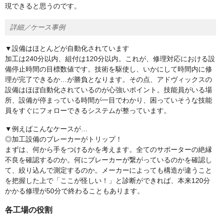
現できると思うのです。
詳細／ケース事例
▼設備はほとんどが自動化されています
加工は240分以内、組付は120分以内。これが、修理対応における設
備停止時間の目標数値です。技術を駆使し、いかにして時間内に修
理が完了できるか…が勝負となります。その点、アドヴィックスの
設備はほぼ自動化されているのが心強いポイント。技能員がいる場
所、設備が停まっている時間が一目でわかり、困っていそうな技能
員をすぐにフォローできるシステムが整っています。
▼例えばこんなケースが…
◎加工設備のブレーカーがトリップ！
まずは、何から手をつけるかを考えます。全てのサポーターの絶縁
不良を確認するのか。何にブレーカーが繋がっているのかを確認し
て、絞り込んで測定するのか。メーカーによっても構造が違うこと
を把握した上で「ここが怪しい！」と診断ができれば、本来120分
かかる修理が50分で終わることもあります。
各工場の役割