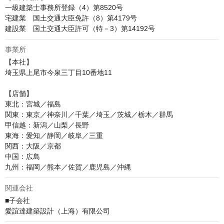
一級建築士事務所登録（4）第8520号

宅建業　国土交通大臣免許（8）第4179号

建設業　国土交通大臣許可（特－3）第14192号
事業所
【本社】

埼玉県上尾市今泉三丁目10番地11

【店舗】

東北：宮城／福島

関東：東京／神奈川／千葉／埼玉／茨城／栃木／群馬

甲信越：新潟／山梨／長野

東海：愛知／静岡／岐阜／三重

関西：大阪／京都

中国：広島

九州：福岡／熊本／佐賀／鹿児島／沖縄
関連会社
■子会社

愛誼達建築設計（上海）有限公司