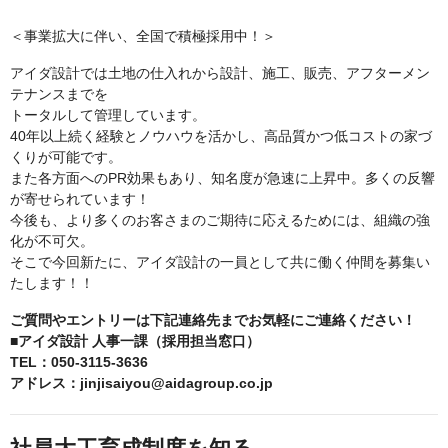
＜事業拡大に伴い、全国で積極採用中！＞
アイダ設計では土地の仕入れから設計、施工、販売、アフターメン
テナンスまでを
トータルして管理しています。
40年以上続く経験とノウハウを活かし、高品質かつ低コストの家づ
くりが可能です。
また各方面へのPR効果もあり、知名度が急速に上昇中。多くの反響
が寄せられています！
今後も、より多くのお客さまのご期待に応えるためには、組織の強
化が不可欠。
そこで今回新たに、アイダ設計の一員として共に働く仲間を募集い
たします！！
ご質問やエントリーは下記連絡先までお気軽にご連絡ください！
■アイダ設計 人事一課（採用担当窓口）
TEL：050-3115-3636
アドレス：jinjisaiyou@aidagroup.co.jp