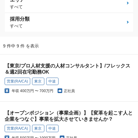
すべて
採用分類
すべて
9 件中 9 件 を表示
【東京/プロ人材支援の人材コンサルタント】/フレックス
＆週2回在宅勤務OK
営業(RA/CA)
東京
中途
年収
400万円 〜 700万円
正社員
【オープンポジション（事業企画）】【変革を起こす人と
企業をつなぐ】事業を拡大させていきませんか？
営業(RA/CA)
東京
中途