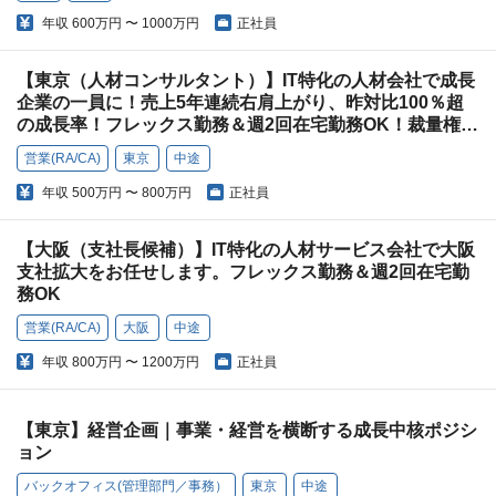
年収
600万円 〜 1000万円
正社員
【東京（人材コンサルタント）】IT特化の人材会社で成長
企業の一員に！売上5年連続右肩上がり、昨対比100％超
の成長率！フレックス勤務＆週2回在宅勤務OK！裁量権を
持って働ける環境でキャリアアップ！
営業(RA/CA)
東京
中途
年収
500万円 〜 800万円
正社員
【大阪（支社長候補）】IT特化の人材サービス会社で大阪
支社拡大をお任せします。フレックス勤務＆週2回在宅勤
務OK
営業(RA/CA)
大阪
中途
年収
800万円 〜 1200万円
正社員
【東京】経営企画｜事業・経営を横断する成長中核ポジシ
ョン
バックオフィス(管理部門／事務）
東京
中途