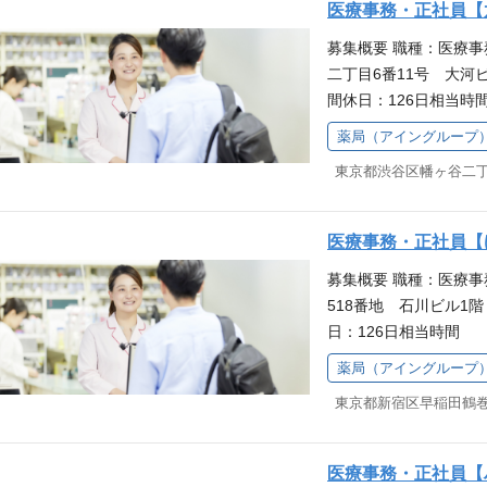
られることが魅力です
医療事務・正社員【
消耗品やOTC医薬品
むことができるので、
募集概要 職種：医療
す。最初は研修からス
募を歓迎しています。
二丁目6番11号 大河ビ
職場です。 研修でし
が充実しており、育児
間休日：126日相当
しており、業務の基礎
取得率は100％の実
求人はアイングループ
て始められるのが魅力
め、職場理解が得られ
薬局（アイングループ
す。給与・待遇等はア
からないことがあって
も気軽に相談していた
務スタッフとして、患
局でのお仕事を通して
ック、ジェネリック医
キルアップ◎ さくら
（調剤補助等）、消耗
育制度があり、スキル
医療事務・正社員【
などをお願いします。
です。必修と選択研修
募集概要 職種：医療
始めていただける職場
で、働きながら知識を
518番地 石川ビル1階
社時研修をご用意して
す。 子育てへの職場
日：126日相当時間
で、安心感を持って始
育児による短時間勤務
はアイングループのグ
ローするので、分から
実績があります。企業
薬局（アイングループ
与・待遇等はアイング
整っています。薬局で
れやすく、お子さまの
ッフとして、患者さま
す。 働きながらスキ
ただける環境です。
ジェネリック医薬品・
象とした独自の教育制
助等）、消耗品やOT
られることが魅力です
医療事務・正社員【