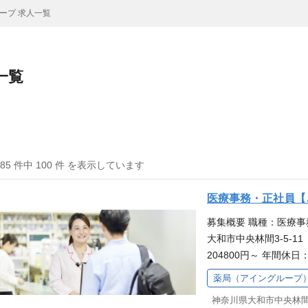
ープ 求人一覧
一覧
985 件中 100 件 を表示しています
医療事務・正社員【
募集概要 職種：医療事
大和市中央林間3-5-1
204800円～ 年間
経験者歓迎 ※本求人
薬局（アイングループ
プ」の募集です。給与
事内容 医療事務スタ