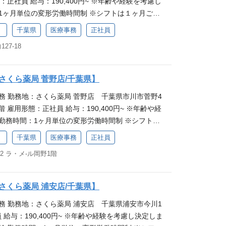
態：正社員 給与：190,400円~ ※年齢や経験を考慮し
です。 研修でしっかり学べる職場 さくら薬局では入
による短時間勤務ができるほか、女性の産休・育休
1ヶ月単位の変形労働時間制 ※シフトは１ヶ月ごと
おり、業務の基礎からしっかり学べる環境があるの
績があります。企業全体で取り組んでいる事柄のた
6日相当時間 ★未経験OK ★医療事務経験者歓迎 ※本
められるのが魅力です。業務中も先輩が丁寧にフォ
やすく、お子さまの体調不良などによる急なお休み
）
千葉県
医療事務
正社員
のグループ会社「さくら薬局グループ」の募集で
ないことがあっても聞きやすく、働きやすい環境が
だける環境です。
7-18
イングループ本体とは異なります。 仕事内容 医療事
のお仕事を通して、地域に貢献したい方を歓迎しま
者さま対応や電話対応、処方箋の受付・入力・チェ
ルアップ◎ さくら薬局には、正社員として働く方を対
薬品・お薬手帳のご案内、薬剤師の業務フォロー
度があり、スキルや職責に応じた階層別研修を受け
さくら薬局 菅野店/千葉県】
品やOTC医薬品（一般用医薬品）の在庫管理・発注
。必修と選択研修を組み合わせてスキルアップに励
務 勤務地：さくら薬局 菅野店 千葉県市川市菅野4
最初は研修からスタートするので、安心感を持って
働きながら知識を身につけたいという方からのご応
野1階 雇用形態：正社員 給与：190,400円~ ※年齢や経
です。 研修でしっかり学べる職場 さくら薬局では入
 子育てへの職場理解も魅力 さくら薬局は子育て支援
勤務時間：1ヶ月単位の変形労働時間制 ※シフトは
おり、業務の基礎からしっかり学べる環境があるの
による短時間勤務ができるほか、女性の産休・育休
休日：126日相当時間 ★未経験OK ★医療事務経験
められるのが魅力です。業務中も先輩が丁寧にフォ
績があります。企業全体で取り組んでいる事柄のた
）
千葉県
医療事務
正社員
イングループのグループ会社「さくら薬局グループ」
ないことがあっても聞きやすく、働きやすい環境が
やすく、お子さまの体調不良などによる急なお休み
12 ラ・メ-ル岡野1階
遇等はアイングループ本体とは異なります。 仕事内
のお仕事を通して、地域に貢献したい方を歓迎しま
だける環境です。
として、患者さま対応や電話対応、処方箋の受付・入
ルアップ◎ さくら薬局には、正社員として働く方を対
リック医薬品・お薬手帳のご案内、薬剤師の業務フ
度があり、スキルや職責に応じた階層別研修を受け
さくら薬局 浦安店/千葉県】
、消耗品やOTC医薬品（一般用医薬品）の在庫管
。必修と選択研修を組み合わせてスキルアップに励
務 勤務地：さくら薬局 浦安店 千葉県浦安市今川1
します。最初は研修からスタートするので、安心感
働きながら知識を身につけたいという方からのご応
員 給与：190,400円~ ※年齢や経験を考慮し決定しま
ける職場です。 研修でしっかり学べる職場 さくら薬
 子育てへの職場理解も魅力 さくら薬局は子育て支援