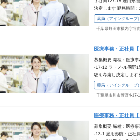
字谷向127-18 雇用形
始めていただける職場
が充実しており、育児
決定します 勤務時間：
社時研修をご用意して
取得率は100％の実
に作成 年間休日：12
で、安心感を持って始
め、職場理解が得られ
薬局（アイングループ
求人はアイングループ
ローするので、分から
も気軽に相談していた
千葉県野田市横内字谷向12
す。給与・待遇等はア
整っています。薬局で
務スタッフとして、患
す。 働きながらスキ
ック、ジェネリック医
象とした独自の教育制
医療事務・正社員【
（調剤補助等）、消耗
られることが魅力です
募集概要 職種：医療事
などをお願いします。
むことができるので、
-17-12 ラ・メ-ル岡
始めていただける職場
募を歓迎しています。
験を考慮し決定します 
社時研修をご用意して
が充実しており、育児
１ヶ月ごとに作成 年間
で、安心感を持って始
取得率は100％の実
薬局（アイングループ
者歓迎 ※本求人はア
ローするので、分から
め、職場理解が得られ
千葉県市川市菅野4-17-
の募集です。給与・待
整っています。薬局で
も気軽に相談していた
容 医療事務スタッフ
す。 働きながらスキ
力・チェック、ジェネ
象とした独自の教育制
医療事務・正社員【
ォロー（調剤補助等）
られることが魅力です
募集概要 職種：医療事
理・発注などをお願い
むことができるので、
-13-1 雇用形態：正社
を持って始めていただ
募を歓迎しています。