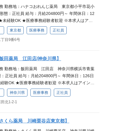
修からスタートするので、安心感を持って始めてい
働きながら知識を身につけたいという方からのご応
事務 勤務地：ハナコおれんじ薬局 東京都小平市花小
研修でしっかり学べる職場 さくら薬局では入社時研修
 子育てへの職場理解も魅力 さくら薬局は子育て支援
形態：正社員 給与：月給204800円～ 年間休日：12
務の基礎からしっかり学べる環境があるので、安心
による短時間勤務ができるほか、女性の産休・育休
験OK ★医療事務経験者歓迎 ※本求人はアイ
のが魅力です。業務中も先輩が丁寧にフォローする
績があります。企業全体で取り組んでいる事柄のた
会社「さくら薬局グループ」の募集です。給与・待
があっても聞きやすく、働きやすい環境が整ってい
やすく、お子さまの体調不良などによる急なお休み
）
東京都
医療事務
正社員
本体とは異なります。 仕事内容 医療事務スタッフと
を通して、地域に貢献したい方を歓迎します。 働き
だける環境です。
丁目9番6号
電話対応、処方箋の受付・入力・チェック、ジェネ
 さくら薬局には、正社員として働く方を対象とした
帳のご案内、薬剤師の業務フォロー（調剤補助
、スキルや職責に応じた階層別研修を受けられるこ
医薬品（一般用医薬品）の在庫管理・発注などをお願
選択研修を組み合わせてスキルアップに励むことが
飯田薬局 江田店/神奈川県】
からスタートするので、安心感を持って始めていた
ら知識を身につけたいという方からのご応募を歓迎
事務 勤務地：飯田薬局 江田店 神奈川県横浜市青葉
修でしっかり学べる職場 さくら薬局では入社時研修を
への職場理解も魅力 さくら薬局は子育て支援が充実し
態：正社員 給与：月給204800円～ 年間休日：126日
の基礎からしっかり学べる環境があるので、安心感
時間勤務ができるほか、女性の産休・育休取得率は1
K ★医療事務経験者歓迎 ※本求人はアイング
が魅力です。業務中も先輩が丁寧にフォローするの
す。企業全体で取り組んでいる事柄のため、職場理解
「さくら薬局グループ」の募集です。給与・待遇等
あっても聞きやすく、働きやすい環境が整っていま
さまの体調不良などによる急なお休みも気軽に相談
）
神奈川県
医療事務
正社員
とは異なります。 仕事内容 医療事務スタッフとし
通して、地域に貢献したい方を歓迎します。 働きな
す。
北1-2-1
話対応、処方箋の受付・入力・チェック、ジェネリ
さくら薬局には、正社員として働く方を対象とした独
のご案内、薬剤師の業務フォロー（調剤補助等）、
スキルや職責に応じた階層別研修を受けられること
（一般用医薬品）の在庫管理・発注などをお願いしま
択研修を組み合わせてスキルアップに励むことがで
さくら薬局 川崎栗谷店東京都】
タートするので、安心感を持って始めていただける
知識を身につけたいという方からのご応募を歓迎し