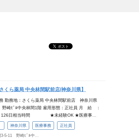
さくら薬局 中央林間駅前店/神奈川県】
務 勤務地：さくら薬局 中央林間駅前店 神奈川県
1 野崎ﾋﾞﾙ中央林間1階 雇用形態：正社員 月 給 ：
休日：126日相当時間 ★未経験OK ★医療事務
はアイングループのグループ会社「さくら薬局グルー
）
神奈川県
医療事務
正社員
・待遇等はアイングループ本体とは異なります。 仕
神奈川県大和市中央林間3-5-11 野崎ﾋﾞﾙ中央林間1階
ッフとして、患者さま対応や電話対応、処方箋の受