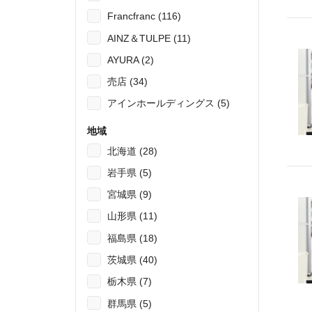
Francfranc (116)
AINZ＆TULPE (11)
AYURA (2)
売店 (34)
アインホールディングス (5)
地域
北海道 (28)
岩手県 (5)
宮城県 (9)
山形県 (11)
福島県 (18)
茨城県 (40)
栃木県 (7)
群馬県 (5)