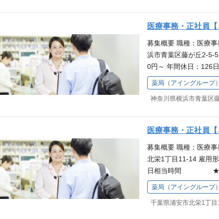
付・入力・チェック、
業務フォロー（調剤補
医療事務・正社員【
庫管理・発注などをお
募集概要 職種：医療事
心感を持って始めてい
浜市青葉区藤が丘2-5-5
くら薬局では入社時研
0円～ 年間休日：1
る環境があるので、安
歓迎 ※本求人はアイ
輩が丁寧にフォローす
薬局（アイングループ
募集です。給与・待遇
きやすい環境が整って
医療事務スタッフとし
い方を歓迎します 働
力・チェック、ジェネ
て働く方を対象とした
ォロー（調剤補助等）
別研修を受けられるこ
医療事務・正社員【
理・発注などをお願い
ルアップに励むことが
募集概要 職種：医療
を持って始めていただ
方からのご応募を歓迎
北栄1丁目11-14 雇用
薬局では入社時研修を
は子育て支援が充実し
日相当時間 ★未経験
境があるので、安心感
の産休・育休取得率は
グループのグループ会
丁寧にフォローするの
る事柄のため、職場理
薬局（アイングループ
等はアイングループ本
すい環境が整っていま
急なお休みも気軽に相
千葉県浦安市北栄1丁目11
て、患者さま対応や電
を歓迎します 働きな
ック医薬品・お薬手帳