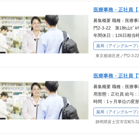
く方を対象とした独自
消耗品やOTC医薬品
修を受けられることが
医療事務・正社員【
す。最初は研修からス
ップに励むことができ
募集概要 職種：医療事
職場です。 研修でし
らのご応募を歓迎して
門2-3-22 第1秋山ﾋﾞ
しており、業務の基礎
育て支援が充実してお
年間休日：126日相
て始められるのが魅力
休・育休取得率は10
本求人はアイングルー
からないことがあって
柄のため、職場理解が
薬局（アイングループ
す。給与・待遇等はア
局でのお仕事を通して
お休みも気軽に相談し
務スタッフとして、患
キルアップ◎ さくら
ック、ジェネリック医
育制度があり、スキル
（調剤補助等）、消耗
です。必修と選択研修
医療事務・正社員【
などをお願いします。
で、働きながら知識を
募集概要 職種：医療事
始めていただける職場
す。 子育てへの職場
用形態：正社員 給与：1
社時研修をご用意して
育児による短時間勤務
時間：1ヶ月単位の変形
で、安心感を持って始
実績があります。企業
日：126日相当時間 
ローするので、分から
れやすく、お子さまの
薬局（アイングループ
グループのグループ会
整っています。薬局で
ただける環境です。
静岡県富士宮市宮町5-3
等はアイングループ本
す。 働きながらスキ
て、患者さま対応や電
象とした独自の教育制
ック医薬品・お薬手帳