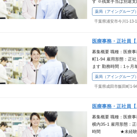
す ※残業手当は別途支
局では入社時研修をご
が充実しており、育児
は１ヶ月ごとに作成 休日
があるので、安心感を
取得率は100％の実
薬局（アイングループ
療事務経験者歓迎 ※
寧にフォローするので
め、職場理解が得られ
千葉県浦安市今川1-13-1
グループ」の募集です
い環境が整っています
も気軽に相談していた
す。 仕事内容 医療
歓迎します 働きなが
の受付・入力・チェッ
方を対象とした独自の
医療事務・正社員【
師の業務フォロー（調
を受けられることが魅
募集概要 職種：医療事
の在庫管理・発注など
プに励むことができる
町1-94 雇用形態：正
で、安心感を持って始
のご応募を歓迎してい
ます 勤務時間：1ヶ月
場 さくら薬局では入
て支援が充実しており
年間休日：126日相当
学べる環境があるので
休・育休取得率は10
薬局（アイングループ
アイングループのグル
も先輩が丁寧にフォロ
柄のため、職場理解が
千葉県成田市飯田町1-9
与・待遇等はアイング
く、働きやすい環境が
お休みも気軽に相談し
ッフとして、患者さま
献したい方を歓迎しま
ジェネリック医薬品・
社員として働く方を対
医療事務・正社員【
助等）、消耗品やOT
じた階層別研修を受け
募集概要 職種：医療事
願いします。最初は研
せてスキルアップに励
横内35-1 雇用形態：正
ただける職場です。 
いという方からのご応
時間 ★未経験OK 
をご用意しており、業
くら薬局は子育て支援