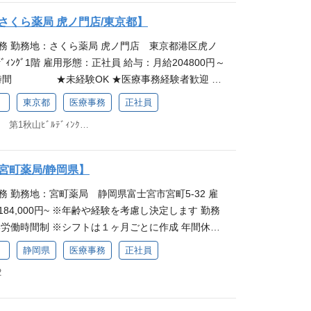
の教育制度があり、スキルや職責に応じた階層別研
（一般用医薬品）の在庫管理・発注などをお願いしま
魅力です。必修と選択研修を組み合わせてスキルア
さくら薬局 虎ノ門店/東京都】
タートするので、安心感を持って始めていただける
るので、働きながら知識を身につけたいという方か
務 勤務地：さくら薬局 虎ノ門店 東京都港区虎ノ
っかり学べる職場 さくら薬局では入社時研修をご用意
います。 子育てへの職場理解も魅力 さくら薬局は子
ﾙﾃﾞｨﾝｸﾞ1階 雇用形態：正社員 給与：月給204800円～
からしっかり学べる環境があるので、安心感を持っ
り、育児による短時間勤務ができるほか、女性の産
当時間 ★未経験OK ★医療事務経験者歓迎 ※
です。業務中も先輩が丁寧にフォローするので、分
0％の実績があります。企業全体で取り組んでいる事
プのグループ会社「さくら薬局グループ」の募集で
も聞きやすく、働きやすい環境が整っています。薬
得られやすく、お子さまの体調不良などによる急な
）
東京都
医療事務
正社員
イングループ本体とは異なります。 仕事内容 医療事
、地域に貢献したい方を歓迎します。 働きながらス
ていただける環境です。
東京都港区虎ノ門2-3-22 第1秋山ﾋﾞﾙﾃﾞｨﾝｸﾞ1階
者さま対応や電話対応、処方箋の受付・入力・チェ
薬局には、正社員として働く方を対象とした独自の教
薬品・お薬手帳のご案内、薬剤師の業務フォロー
や職責に応じた階層別研修を受けられることが魅力
品やOTC医薬品（一般用医薬品）の在庫管理・発注
を組み合わせてスキルアップに励むことができるの
宮町薬局/静岡県】
最初は研修からスタートするので、安心感を持って
身につけたいという方からのご応募を歓迎していま
務 勤務地：宮町薬局 静岡県富士宮市宮町5-32 雇
です。 研修でしっかり学べる職場 さくら薬局では入
理解も魅力 さくら薬局は子育て支援が充実しており、
84,000円~ ※年齢や経験を考慮し決定します 勤務
おり、業務の基礎からしっかり学べる環境があるの
ができるほか、女性の産休・育休取得率は100％の
労働時間制 ※シフトは１ヶ月ごとに作成 年間休
められるのが魅力です。業務中も先輩が丁寧にフォ
全体で取り組んでいる事柄のため、職場理解が得ら
★未経験OK ★医療事務経験者歓迎 ※本求人はアイン
ないことがあっても聞きやすく、働きやすい環境が
体調不良などによる急なお休みも気軽に相談してい
）
静岡県
医療事務
正社員
社「さくら薬局グループ」の募集です。給与・待遇
のお仕事を通して、地域に貢献したい方を歓迎しま
2
体とは異なります。 仕事内容 医療事務スタッフとし
ルアップ◎ さくら薬局には、正社員として働く方を対
話対応、処方箋の受付・入力・チェック、ジェネリ
度があり、スキルや職責に応じた階層別研修を受け
のご案内、薬剤師の業務フォロー（調剤補助等）、