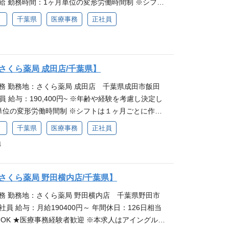
給 勤務時間：1ヶ月単位の変形労働時間制 ※シフト
用意しており、業務の基礎からしっかり学べる環境
による短時間勤務ができるほか、女性の産休・育休
：公休126日（2023年度実績） ★未経験OK ★医
持って始められるのが魅力です。業務中も先輩が丁
績があります。企業全体で取り組んでいる事柄のた
）
千葉県
医療事務
正社員
本求人はアイングループのグループ会社「さくら薬局
、分からないことがあっても聞きやすく、働きやす
やすく、お子さまの体調不良などによる急なお休み
。給与・待遇等はアイングループ本体とは異なりま
。薬局でのお仕事を通して、地域に貢献したい方を
だける環境です。
事務スタッフとして、患者さま対応や電話対応、処方箋
らスキルアップ◎ さくら薬局には、正社員として働く
ク、ジェネリック医薬品・お薬手帳のご案内、薬剤
教育制度があり、スキルや職責に応じた階層別研修
さくら薬局 成田店/千葉県】
剤補助等）、消耗品やOTC医薬品（一般用医薬品）
力です。必修と選択研修を組み合わせてスキルアッ
務 勤務地：さくら薬局 成田店 千葉県成田市飯田
をお願いします。最初は研修からスタートするの
ので、働きながら知識を身につけたいという方から
社員 給与：190,400円~ ※年齢や経験を考慮し決定し
めていただける職場です。 研修でしっかり学べる職
ます。 子育てへの職場理解も魅力 さくら薬局は子育
単位の変形労働時間制 ※シフトは１ヶ月ごとに作成
社時研修をご用意しており、業務の基礎からしっかり
、育児による短時間勤務ができるほか、女性の産
時間 ★未経験OK ★医療事務経験者歓迎 ※本求人は
、安心感を持って始められるのが魅力です。業務中
0％の実績があります。企業全体で取り組んでいる事
）
千葉県
医療事務
正社員
ープ会社「さくら薬局グループ」の募集です。給
ーするので、分からないことがあっても聞きやす
得られやすく、お子さまの体調不良などによる急な
4
ループ本体とは異なります。 仕事内容 医療事務スタ
整っています。薬局でのお仕事を通して、地域に貢
ていただける環境です。
対応や電話対応、処方箋の受付・入力・チェック、
す。 働きながらスキルアップ◎ さくら薬局には、正
お薬手帳のご案内、薬剤師の業務フォロー（調剤補
象とした独自の教育制度があり、スキルや職責に応
さくら薬局 野田横内店/千葉県】
C医薬品（一般用医薬品）の在庫管理・発注などをお
られることが魅力です。必修と選択研修を組み合わ
務 勤務地：さくら薬局 野田横内店 千葉県野田市
修からスタートするので、安心感を持って始めてい
むことができるので、働きながら知識を身につけた
社員 給与：月給190400円～ 年間休日：126日相当
研修でしっかり学べる職場 さくら薬局では入社時研修
募を歓迎しています。 子育てへの職場理解も魅力 さ
★医療事務経験者歓迎 ※本求人はアイングルー
務の基礎からしっかり学べる環境があるので、安心
が充実しており、育児による短時間勤務ができるほ