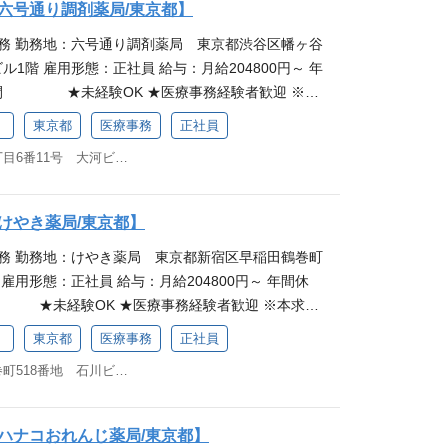
。必修と選択研修を組み合わせてスキルアップに励
六号通り調剤薬局/東京都】
（一般用医薬品）の在庫管理・発注などをお願いしま
働きながら知識を身につけたいという方からのご応
事務 勤務地：六号通り調剤薬局 東京都渋谷区幡ヶ谷
タートするので、安心感を持って始めていただける
 子育てへの職場理解も魅力 さくら薬局は子育て支援
ル1階 雇用形態：正社員 給与：月給204800円～ 年
っかり学べる職場 さくら薬局では入社時研修をご用意
による短時間勤務ができるほか、女性の産休・育休
時間 ★未経験OK ★医療事務経験者歓迎 ※本
からしっかり学べる環境があるので、安心感を持っ
績があります。企業全体で取り組んでいる事柄のた
のグループ会社「さくら薬局グループ」の募集で
です。業務中も先輩が丁寧にフォローするので、分
やすく、お子さまの体調不良などによる急なお休み
）
東京都
医療事務
正社員
イングループ本体とは異なります。 仕事内容 医療事
も聞きやすく、働きやすい環境が整っています。薬
だける環境です。
東京都渋谷区幡ヶ谷二丁目6番11号 大河ビル1階
者さま対応や電話対応、処方箋の受付・入力・チェ
、地域に貢献したい方を歓迎します。 働きながらス
薬品・お薬手帳のご案内、薬剤師の業務フォロー
薬局には、正社員として働く方を対象とした独自の教
品やOTC医薬品（一般用医薬品）の在庫管理・発注
や職責に応じた階層別研修を受けられることが魅力
けやき薬局/東京都】
最初は研修からスタートするので、安心感を持って
を組み合わせてスキルアップに励むことができるの
事務 勤務地：けやき薬局 東京都新宿区早稲田鶴巻町
です。 研修でしっかり学べる職場 さくら薬局では入
身につけたいという方からのご応募を歓迎していま
 雇用形態：正社員 給与：月給204800円～ 年間休
おり、業務の基礎からしっかり学べる環境があるの
理解も魅力 さくら薬局は子育て支援が充実しており、
 ★未経験OK ★医療事務経験者歓迎 ※本求人
められるのが魅力です。業務中も先輩が丁寧にフォ
ができるほか、女性の産休・育休取得率は100％の
ループ会社「さくら薬局グループ」の募集です。給
ないことがあっても聞きやすく、働きやすい環境が
全体で取り組んでいる事柄のため、職場理解が得ら
）
東京都
医療事務
正社員
ループ本体とは異なります。 仕事内容 医療事務スタ
のお仕事を通して、地域に貢献したい方を歓迎しま
体調不良などによる急なお休みも気軽に相談してい
東京都新宿区早稲田鶴巻町518番地 石川ビル1階
対応や電話対応、処方箋の受付・入力・チェック、
ルアップ◎ さくら薬局には、正社員として働く方を対
お薬手帳のご案内、薬剤師の業務フォロー（調剤補
度があり、スキルや職責に応じた階層別研修を受け
C医薬品（一般用医薬品）の在庫管理・発注などをお
。必修と選択研修を組み合わせてスキルアップに励
ハナコおれんじ薬局/東京都】