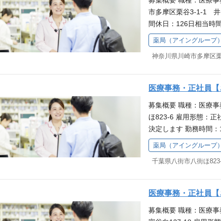
募集概要 職種：医療
職場です。 研修でし
ています。 子育てへ
市多摩区栗谷3-1-1 井
しており、業務の基礎
おり、育児による短時
間休日：126日相当
て始められるのが魅力
0％の実績があります
求人はアイングループ
からないことがあって
得られやすく、お子さ
薬局（アイングループ
す。給与・待遇等はア
局でのお仕事を通して
ていただける環境です
神奈川県川崎市多摩区栗谷3
務スタッフとして、患
キルアップ◎ さくら
ック、ジェネリック医
育制度があり、スキル
（調剤補助等）、消耗
です。必修と選択研修
医療事務・正社員【
などをお願いします。
で、働きながら知識を
募集概要 職種：医療
始めていただける職場
す。 子育てへの職場
ほ823-6 雇用形態：
社時研修をご用意して
育児による短時間勤務
決定します 勤務時間：
で、安心感を持って始
実績があります。企業
に作成 年間休日：12
ローするので、分から
れやすく、お子さまの
薬局（アイングループ
求人はアイングループ
整っています。薬局で
ただける環境です。
千葉県八街市八街ほ823-
す。給与・待遇等はア
す。 働きながらスキ
務スタッフとして、患
象とした独自の教育制
ック、ジェネリック医
られることが魅力です
医療事務・正社員【
（調剤補助等）、消耗
むことができるので、
募集概要 職種：医療事
などをお願いします。
募を歓迎しています。