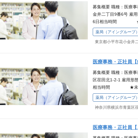
願いします。最初は研
むことができるので、
募集概要 職種：医療
ただける職場です。 
募を歓迎しています。
金井二丁目9番6号 雇用
をご用意しており、業
が充実しており、育児
6日相当時間 ★未経
感を持って始められる
取得率は100％の実
ングループのグループ
ので、分からないこと
め、職場理解が得られ
薬局（アイングループ
遇等はアイングループ
ます。薬局でのお仕事
も気軽に相談していた
東京都小平市花小金井二
して、患者さま対応や
ながらスキルアップ◎
リック医薬品・お薬手
独自の教育制度があり
等）、消耗品やOTC
とが魅力です。必修と
医療事務・正社員【
いします。最初は研修
できるので、働きなが
募集概要 職種：医療
だける職場です。 研
しています。 子育て
区荏田北1-2-1 雇用形
ご用意しており、業務
ており、育児による短
相当時間 ★未経験O
を持って始められるの
00％の実績がありま
ループのグループ会社
で、分からないことが
が得られやすく、お子
薬局（アイングループ
はアイングループ本体
す。薬局でのお仕事を
していただける環境で
神奈川県横浜市青葉区荏田
て、患者さま対応や電
がらスキルアップ◎ 
ック医薬品・お薬手帳
自の教育制度があり、
消耗品やOTC医薬品
が魅力です。必修と選
医療事務・正社員【
す。最初は研修からス
きるので、働きながら