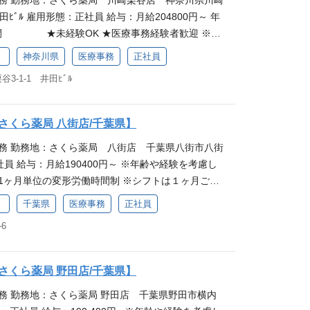
事務 勤務地：さくら薬局 川崎栗谷店 神奈川県川崎
っかり学べる職場 さくら薬局では入社時研修をご用意
の職場理解も魅力 さくら薬局は子育て支援が充実して
田ﾋﾞﾙ 雇用形態：正社員 給与：月給204800円～ 年
からしっかり学べる環境があるので、安心感を持っ
間勤務ができるほか、女性の産休・育休取得率は10
時間 ★未経験OK ★医療事務経験者歓迎 ※本
です。業務中も先輩が丁寧にフォローするので、分
。企業全体で取り組んでいる事柄のため、職場理解が
のグループ会社「さくら薬局グループ」の募集で
も聞きやすく、働きやすい環境が整っています。薬
まの体調不良などによる急なお休みも気軽に相談し
）
神奈川県
医療事務
正社員
イングループ本体とは異なります。 仕事内容 医療事
、地域に貢献したい方を歓迎します。 働きながらス
。
-1-1 井田ﾋﾞﾙ
者さま対応や電話対応、処方箋の受付・入力・チェ
薬局には、正社員として働く方を対象とした独自の教
薬品・お薬手帳のご案内、薬剤師の業務フォロー
や職責に応じた階層別研修を受けられることが魅力
品やOTC医薬品（一般用医薬品）の在庫管理・発注
を組み合わせてスキルアップに励むことができるの
さくら薬局 八街店/千葉県】
最初は研修からスタートするので、安心感を持って
身につけたいという方からのご応募を歓迎していま
事務 勤務地：さくら薬局 八街店 千葉県八街市八街
です。 研修でしっかり学べる職場 さくら薬局では入
理解も魅力 さくら薬局は子育て支援が充実しており、
正社員 給与：月給190400円～ ※年齢や経験を考慮し
おり、業務の基礎からしっかり学べる環境があるの
ができるほか、女性の産休・育休取得率は100％の
1ヶ月単位の変形労働時間制 ※シフトは１ヶ月ごと
められるのが魅力です。業務中も先輩が丁寧にフォ
全体で取り組んでいる事柄のため、職場理解が得ら
6日相当時間 ★未経験OK ★医療事務経験者歓迎 ※本
ないことがあっても聞きやすく、働きやすい環境が
体調不良などによる急なお休みも気軽に相談してい
）
千葉県
医療事務
正社員
のグループ会社「さくら薬局グループ」の募集で
のお仕事を通して、地域に貢献したい方を歓迎しま
6
イングループ本体とは異なります。 仕事内容 医療事
ルアップ◎ さくら薬局には、正社員として働く方を対
者さま対応や電話対応、処方箋の受付・入力・チェ
度があり、スキルや職責に応じた階層別研修を受け
薬品・お薬手帳のご案内、薬剤師の業務フォロー
。必修と選択研修を組み合わせてスキルアップに励
さくら薬局 野田店/千葉県】
品やOTC医薬品（一般用医薬品）の在庫管理・発注
働きながら知識を身につけたいという方からのご応
務 勤務地：さくら薬局 野田店 千葉県野田市横内
最初は研修からスタートするので、安心感を持って
 子育てへの職場理解も魅力 さくら薬局は子育て支援