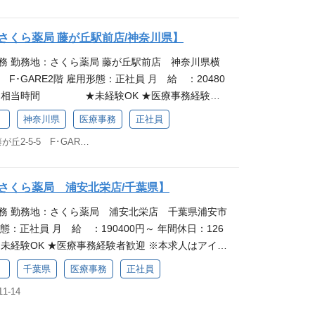
ジェネリック医薬品・お薬手帳のご案内、薬剤師の
助等）、消耗品やOTC医薬品（一般用医薬品）の在
さくら薬局 藤が丘駅前店/神奈川県】
願いします。最初は研修からスタートするので、安
務 勤務地：さくら薬局 藤が丘駅前店 神奈川県横
ただける職場です。。 研修でしっかり学べる職場 さ
 F･GARE2階 雇用形態：正社員 月 給 ：20480
修をご用意しており、業務の基礎からしっかり学べ
26日相当時間 ★未経験OK ★医療事務経験者
心感を持って始められるのが魅力です。業務中も先
ングループのグループ会社「さくら薬局グループ」の
るので、分からないことがあっても聞きやすく、働
）
神奈川県
医療事務
正社員
等はアイングループ本体とは異なります。 仕事内容
います。薬局でのお仕事を通して、地域に貢献した
神奈川県横浜市青葉区藤が丘2-5-5 F･GARE2階
て、患者さま対応や電話対応、処方箋の受付・入
きながらスキルアップ◎ さくら薬局には、正社員とし
リック医薬品・お薬手帳のご案内、薬剤師の業務フ
独自の教育制度があり、スキルや職責に応じた階層
、消耗品やOTC医薬品（一般用医薬品）の在庫管
とが魅力です。必修と選択研修を組み合わせてスキ
さくら薬局 浦安北栄店/千葉県】
します。最初は研修からスタートするので、安心感
できるので、働きながら知識を身につけたいという
事務 勤務地：さくら薬局 浦安北栄店 千葉県浦安市
ける職場です。。 研修でしっかり学べる職場 さくら
しています。 子育てへの職場理解も魅力 さくら薬局
形態：正社員 月 給 ：190400円～ 年間休日：126
ご用意しており、業務の基礎からしっかり学べる環
ており、育児による短時間勤務ができるほか、女性
OK ★医療事務経験者歓迎 ※本求人はアイン
を持って始められるのが魅力です。業務中も先輩が
100％の実績があります。企業全体で取り組んでい
社「さくら薬局グループ」の募集です。給与・待遇
で、分からないことがあっても聞きやすく、働きや
解が得られやすく、お子さまの体調不良などによる
）
千葉県
医療事務
正社員
体とは異なります。 仕事内容 医療事務スタッフとし
す。薬局でのお仕事を通して、地域に貢献したい方
談していただける環境です。
-14
話対応、処方箋の受付・入力・チェック、ジェネリ
がらスキルアップ◎ さくら薬局には、正社員として働
のご案内、薬剤師の業務フォロー（調剤補助等）、