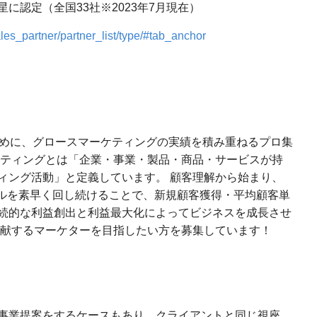
に認定（全国33社※2023年7月現在）
ales_partner/partner_list/type/#tab_anchor
ために、グロースマーケティングの実績を積み重ねるプロ集
ケティングとは「企業・事業・製品・商品・サービスが持
ィング活動」と定義しています。 顧客理解から始まり、
クルを素早く回し続けることで、新規顧客獲得・平均顧客単
続的な利益創出と利益最大化によってビジネスを成長させ
貢献するマーケターを目指したい方を募集しています！
事業提案をするケースもあり、クライアントと同じ視座、