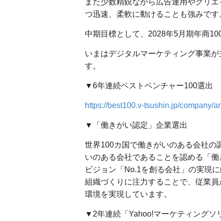
また少数精鋭ながら広告運用やクリエ
つ迅速、柔軟に動けることも強みです
中期目標として、2028年5月期年商1
いまはデジタルマーケティング事業が
す。
▼6年連続ベストベンチャー100選出
https://best100.v-tsushin.jp/company/an
▼「働きがい認定」企業選出
世界100カ国で働きがいのある会社の調査を行
いのある会社であることを認める「働
ビジョン「No.1を創る会社」の実現
組織づくりに注力することで、従業員
環境を実現しています。
▼2年連続「Yahoo!マーケティン