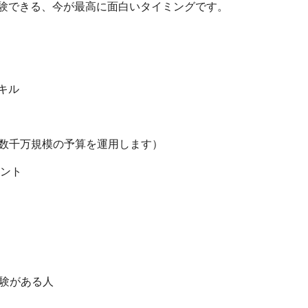
験できる、今が最高に面白いタイミングです。
キル
（数千万規模の予算を運用します）
メント
経験がある人