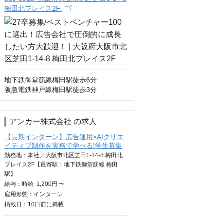
梅田北プレイス2F
地下鉄御堂筋線梅田駅徒歩6分

阪急電鉄神戸線梅田駅徒歩3分
アンカー株式会社 の求人
【長期インターン】広告運用×AIクリエ
イティブ制作を実務で学べる!学生募集
勤務地：本社／大阪市北区芝田1-14-8 梅田北
プレイス2F【最寄駅：地下鉄御堂筋線 梅田
駅】
給与：
時給
1,200円 〜
雇用形態：インターン
掲載日：
10日
前に掲載