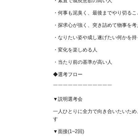
・素直で成長意欲の高い人
・何事も泥臭く、最後までやり切るこ
・探求心が強く、突き詰めて物事を考
・なりたい姿や成し遂げたい何かを持
・変化を楽しめる人
・当たり前の基準が高い人
◆選考フロー
￣￣￣￣￣￣￣￣￣￣￣￣
▼説明選考会
一人ひとりに全力で向き合いたいため
す
▼面接(1~2回)