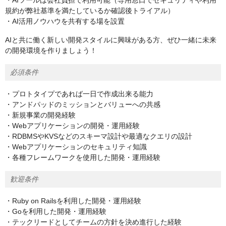
・AIツールは会社負担で利用可能（専用窓口でセキュリティや利用
規約が弊社基準を満たしているか確認後トライアル）
・AI活用ノウハウを共有する場を設置
AIと共に働く新しい開発スタイルに興味がある方、ぜひ一緒に未来
の開発環境を作りましょう！
必須条件
・プロトタイプであれば一日で作成出来る能力
・アンドパッドのミッションとバリューへの共感
・新規事業の開発経験
・Webアプリケーションの開発・運用経験
・RDBMSやKVSなどのスキーマ設計や最適なクエリの設計
・Webアプリケーションのセキュリティ知識
・各種フレームワークを使用した開発・運用経験
歓迎条件
・Ruby on Railsを利用した開発・運用経験
・Goを利用した開発・運用経験
・テックリードとしてチームの方針を決め進行した経験