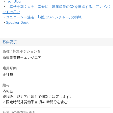
・
TechBlog
・
「幸せを築く人を、幸せに」建築産業のDXを推進する、アンドパ
ッドの思い
・
ユニコーンへ邁進！｢建設DXベンチャー｣の挑戦
・
Speaker Deck
募集要項
職種 / 募集ポジション名
新規事業担当エンジニア
雇用形態
正社員
給与
応相談
※経験、能力等に応じて個別に決定します。

※固定時間外労働手当 月45時間分を含む
勤務地の所在地/地図