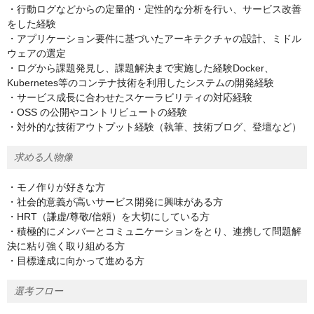
・行動ログなどからの定量的・定性的な分析を行い、サービス改善
をした経験
・アプリケーション要件に基づいたアーキテクチャの設計、ミドル
ウェアの選定
・ログから課題発見し、課題解決まで実施した経験Docker、
Kubernetes等のコンテナ技術を利用したシステムの開発経験
・サービス成長に合わせたスケーラビリティの対応経験
・OSS の公開やコントリビュートの経験
・対外的な技術アウトプット経験（執筆、技術ブログ、登壇など）
求める人物像
・モノ作りが好きな方
・社会的意義が高いサービス開発に興味がある方
・HRT（謙虚/尊敬/信頼）を大切にしている方
・積極的にメンバーとコミュニケーションをとり、連携して問題解
決に粘り強く取り組める方
・目標達成に向かって進める方
選考フロー