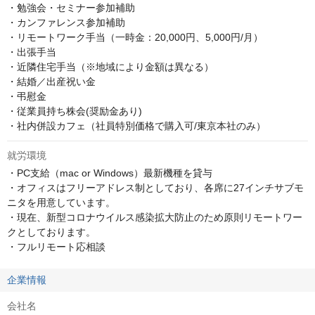
・勉強会・セミナー参加補助

・カンファレンス参加補助

・リモートワーク手当（一時金：20,000円、5,000円/月）

・出張手当

・近隣住宅手当（※地域により金額は異なる）　

・結婚／出産祝い金

・弔慰金

・従業員持ち株会(奨励金あり)

・社内併設カフェ（社員特別価格で購入可/東京本社のみ）
就労環境
・PC支給（mac or Windows）最新機種を貸与

・オフィスはフリーアドレス制としており、各席に27インチサブモ
ニタを用意しています。

・現在、新型コロナウイルス感染拡大防止のため原則リモートワー
クとしております。

・フルリモート応相談
企業情報
会社名