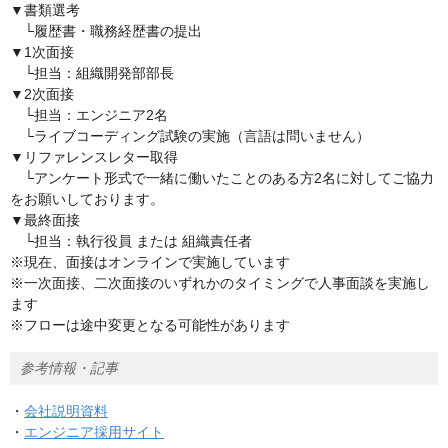
▼書類選考
└履歴書・職務経歴書の提出
▼1次面接
└担当：組織開発部部長
▼2次面接
└担当：エンジニア2名
└ライブコーディング試験の実施（言語は問いません）
▼リファレンスレター取得
└アンケート形式で一緒に働いたことのある方2名に対してご協力
をお願いしております。
▼最終面接
└担当：執行役員 または 組織責任者
※現在、面接はオンラインで実施しています
※一次面接、二次面接のいずれかのタイミングで人事面談を実施し
ます
※フローは途中変更となる可能性があります
参考情報・記事
・
会社説明資料
・
エンジニア採用サイト