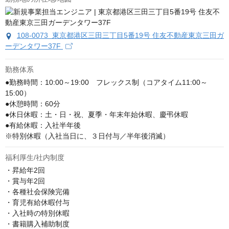
108-0073 東京都港区三田三丁目5番19号 住友不動産東京三田ガ
ーデンタワー37F
勤務体系
●勤務時間：10:00～19:00　フレックス制（コアタイム11:00～
15:00）

●休憩時間：60分

●休日休暇：土・日・祝、夏季・年末年始休暇、慶弔休暇

●有給休暇：入社半年後

※特別休暇（入社当日に、３日付与／半年後消滅）
福利厚生/社内制度
・昇給年2回

・賞与年2回

・各種社会保険完備

・育児有給休暇付与

・入社時の特別休暇

・書籍購入補助制度
