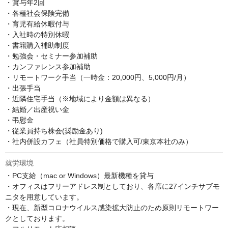
・賞与年2回

・各種社会保険完備

・育児有給休暇付与

・入社時の特別休暇

・書籍購入補助制度

・勉強会・セミナー参加補助

・カンファレンス参加補助

・リモートワーク手当（一時金：20,000円、5,000円/月）

・出張手当

・近隣住宅手当（※地域により金額は異なる）　

・結婚／出産祝い金

・弔慰金

・従業員持ち株会(奨励金あり)

・社内併設カフェ（社員特別価格で購入可/東京本社のみ）
就労環境
・PC支給（mac or Windows）最新機種を貸与

・オフィスはフリーアドレス制としており、各席に27インチサブモ
ニタを用意しています。

・現在、新型コロナウイルス感染拡大防止のため原則リモートワー
クとしております。
