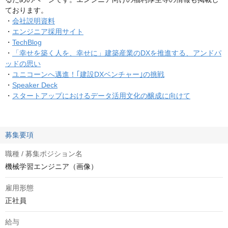
ております。
・
会社説明資料
・
エンジニア採用サイト
・
TechBlog
・
「幸せを築く人を、幸せに」建築産業のDXを推進する、アンドパ
ッドの思い
・
ユニコーンへ邁進！｢建設DXベンチャー｣の挑戦
・
Speaker Deck
・
スタートアップにおけるデータ活用文化の醸成に向けて
募集要項
職種 / 募集ポジション名
機械学習エンジニア（画像）
雇用形態
正社員
給与