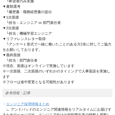
└希望者のみ実施
▼書類選考
└履歴書・職務経歴書の提出
▼1次面接
└担当：エンジニア or 部門責任者
▼2次面接
└担当：機械学習エンジニア
▼リファレンスレター取得
└アンケート形式で一緒に働いたことのある方2名に対してご協力
をお願いしております。
▼最終面接
└担当：部門責任者
※現在、面接はオンラインで実施しています
※一次面接、二次面接のいずれかのタイミングで人事面談を実施し
ます
※フローは途中変更となる可能性があります
参考情報・記事
・
エンジニア採用情報まとめ
∟ アンドパッドのエンジニア関連情報をリアルタイムにお届けす
るためのページです。エンジニア向けの福利厚生等の情報も掲載し