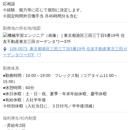
応相談
※経験、能力等に応じて個別に決定します。

※固定時間外労働手当 月45時間分を含む
勤務地の所在地/地図
108-0073 東京都港区三田三丁目5番19号 住友不動産東京三田ガ
ーデンタワー37F
勤務体系
●勤務時間：10:00～19:00　フレックス制（コアタイム11:00～
15:00）

●休憩時間：60分

●休日休暇：土・日・祝、夏季・年末年始休暇、慶弔休暇

●有給休暇：入社半年後

※特別休暇（入社当日に、３日付与／半年後消滅）
福利厚生/社内制度
・昇給年2回
