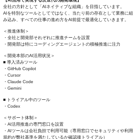
【AI活用で実現する次世代の開発環境】
全社の方針として「AIネイティブな組織」を目指しています。
AIを特別なツールとしてではなく、当たり前の存在として業務に組
み込み、すべての仕事の進め方をAI前提で最適化していきます。
＜推進体制＞
・全社と開発部それぞれに推進チームを設置
・開発部は特にコーディングエージェントの積極推進に注力
＜開発本部のAI活用状況＞
■ 導入済みツール
・GitHub Copilot
・Cursor
・Claude Code
・Gemini
■ トライアル中のツール
・Codex
＜サポート体制＞
・AI活用推進の専門窓口を設置
・AIツールは会社負担で利用可能（専用窓口でセキュリティや利用
規約が弊社基準を満たしているか確認後トライアル）