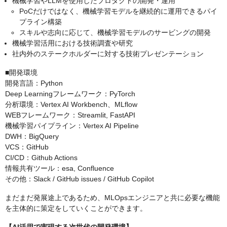
機械学習やLLMを使用したプロダクトの開発・運用
PoCだけではなく、機械学習モデルを継続的に運用できるパイ
プライン構築
スキルや志向に応じて、機械学習モデルのサービングの開発
機械学習活用における技術調査や研究
社内外のステークホルダーに対する技術プレゼンテーション
■開発環境
開発言語：Python
Deep Learningフレームワーク：PyTorch
分析環境：Vertex AI Workbench、MLflow
WEBフレームワーク：Streamlit, FastAPI
機械学習パイプライン：Vertex AI Pipeline
DWH：BigQuery
VCS：GitHub
CI/CD：Github Actions
情報共有ツール：esa, Confluence
その他：Slack / GitHub issues / GitHub Copilot
まだまだ発展途上であるため、MLOpsエンジニアと共に必要な機能
を主体的に策定をしていくことができます。