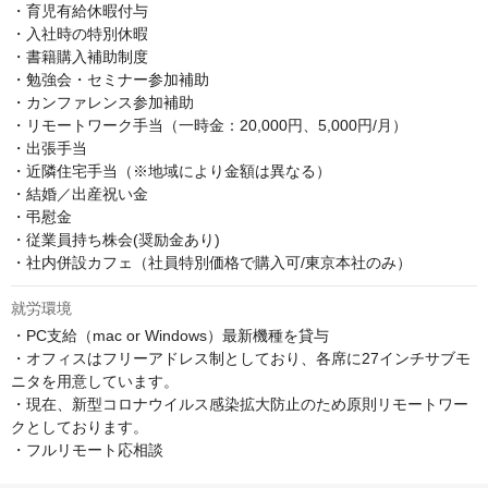
・育児有給休暇付与

・入社時の特別休暇

・書籍購入補助制度

・勉強会・セミナー参加補助

・カンファレンス参加補助

・リモートワーク手当（一時金：20,000円、5,000円/月）

・出張手当

・近隣住宅手当（※地域により金額は異なる）　

・結婚／出産祝い金

・弔慰金

・従業員持ち株会(奨励金あり)

・社内併設カフェ（社員特別価格で購入可/東京本社のみ）
就労環境
・PC支給（mac or Windows）最新機種を貸与

・オフィスはフリーアドレス制としており、各席に27インチサブモ
ニタを用意しています。

・現在、新型コロナウイルス感染拡大防止のため原則リモートワー
クとしております。

・フルリモート応相談