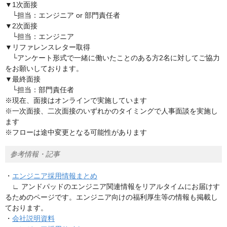
▼1次面接
└担当：エンジニア or 部門責任者
▼2次面接
└担当：エンジニア
▼リファレンスレター取得
└アンケート形式で一緒に働いたことのある方2名に対してご協力
をお願いしております。
▼最終面接
└担当：部門責任者
※現在、面接はオンラインで実施しています
※一次面接、二次面接のいずれかのタイミングで人事面談を実施し
ます
※フローは途中変更となる可能性があります
参考情報・記事
・
エンジニア採用情報まとめ
∟ アンドパッドのエンジニア関連情報をリアルタイムにお届けす
るためのページです。エンジニア向けの福利厚生等の情報も掲載し
ております。
・
会社説明資料