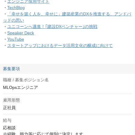
・
エンジニア採用サイト
・
TechBlog
・
「幸せを築く人を、幸せに」建築産業のDXを推進する、アンドパ
ッドの思い
・
ユニコーンへ邁進！｢建設DXベンチャー｣の挑戦
・
Speaker Deck
・
YouTube
・
スタートアップにおけるデータ活用文化の醸成に向けて
募集要項
職種 / 募集ポジション名
MLOpsエンジニア
雇用形態
正社員
給与
応相談
※経験、能力等に応じて個別に決定します。
