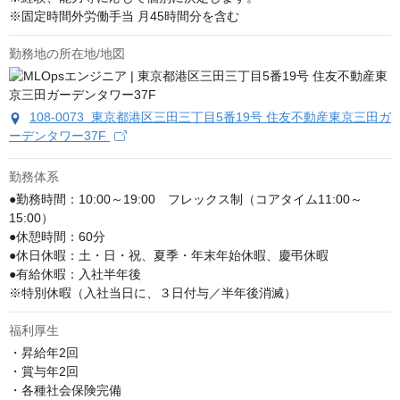
※固定時間外労働手当 月45時間分を含む
勤務地の所在地/地図
108-0073 東京都港区三田三丁目5番19号 住友不動産東京三田ガ
ーデンタワー37F
勤務体系
●勤務時間：10:00～19:00　フレックス制（コアタイム11:00～
15:00）

●休憩時間：60分

●休日休暇：土・日・祝、夏季・年末年始休暇、慶弔休暇

●有給休暇：入社半年後

※特別休暇（入社当日に、３日付与／半年後消滅）
福利厚生
・昇給年2回

・賞与年2回

・各種社会保険完備
