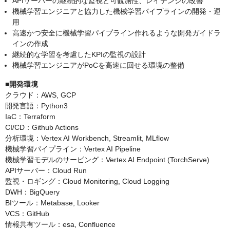
APIサーバーの継続的な監視と可観測性、レイテンシの改善
機械学習エンジニアと協力した機械学習パイプラインの開発・運
用
高速かつ安全に機械学習パイプライン作れるような開発ガイドラ
インの作成
継続的な学習を考慮したKPIの監視の設計
機械学習エンジニアがPoCを高速に回せる環境の整備
■開発環境
クラウド：AWS, GCP
開発言語：Python3
IaC：Terraform
CI/CD：Github Actions
分析環境：Vertex AI Workbench, Streamlit, MLflow
機械学習パイプライン：Vertex AI Pipeline
機械学習モデルのサービング：Vertex AI Endpoint (TorchServe)
APIサーバー：Cloud Run
監視・ロギング：Cloud Monitoring, Cloud Logging
DWH：BigQuery
BIツール：Metabase, Looker
VCS：GitHub
情報共有ツール：esa, Confluence