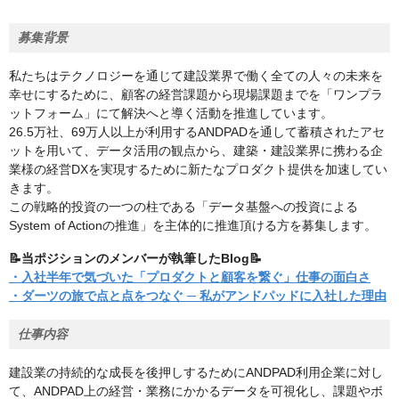
募集背景
私たちはテクノロジーを通じて建設業界で働く全ての人々の未来を
幸せにするために、顧客の経営課題から現場課題までを「ワンプラ
ットフォーム」にて解決へと導く活動を推進しています。
26.5万社、69万人以上が利用するANDPADを通して蓄積されたアセ
ットを用いて、データ活用の観点から、建築・建設業界に携わる企
業様の経営DXを実現するために新たなプロダクト提供を加速してい
きます。
この戦略的投資の一つの柱である「データ基盤への投資による
System of Actionの推進」を主体的に推進頂ける方を募集します。
📝当ポジションのメンバーが執筆したBlog📝
・入社半年で気づいた「プロダクトと顧客を繋ぐ」仕事の面白さ
・ダーツの旅で点と点をつなぐ ─ 私がアンドパッドに入社した理由
仕事内容
建設業の持続的な成長を後押しするためにANDPAD利用企業に対し
て、ANDPAD上の経営・業務にかかるデータを可視化し、課題やボ