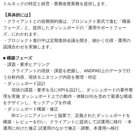
トルネックの特定と経営・業務改善業務を提供します。
【具体的には】
・クライアントとの役務契約後は、プロジェクト形式で進む「構築
フェーズ」と、提供したダッシュボードの「運用サポートフェー
ズ」にわかれます。
・プロジェクト進行中は定期進捗会議を開き、細かく仕様・運用の
認識合わせを実施します。
■ 構築フェーズ
・課題・要求ヒアリング
クライアントの現状・課題を把握し、ANDPAD上のデータで行
う分析内容、現状モニタリング内容を整理・特定
・ダッシュボード設計
現状の課題・要求を元にKPIを設計し、ダッシュボードの要件整
理を実施 ダッシュボード上での動作・体験(UX)を含めて最適な構成
をデザインし、モックアップを作成
・ダッシュボード構築・修正
BIエンジニアメンバーと協業で、定義されたダッシュボードを
構築・レビューを行い、クライアントに提供して試運用に移行 ・本
運用に向けた修正 試運用のなかで修正・調整。本運用へ移行