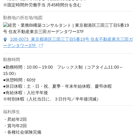
※固定時間外労働手当 月45時間分を含む
勤務地の所在地/地図
108-0073 東京都港区三田三丁目5番19号 住友不動産東京三田ガ
ーデンタワー37F
勤務時間
●勤務時間：10:00～19:00　フレックス制（コアタイム11:00～
15:00）

●休憩時間：60分

●休日休暇：土・日・祝、夏季・年末年始休暇、慶弔休暇

●有給休暇：入社半年後

※特別休暇（入社当日に、３日付与／半年後消滅）
福利厚生
・昇給年2回

・賞与年2回

・各種社会保険完備
