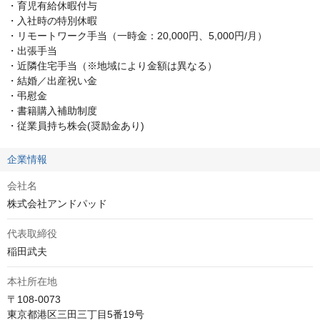
・育児有給休暇付与

・入社時の特別休暇

・リモートワーク手当（一時金：20,000円、5,000円/月）

・出張手当

・近隣住宅手当（※地域により金額は異なる）　

・結婚／出産祝い金

・弔慰金

・書籍購入補助制度

・従業員持ち株会(奨励金あり)
企業情報
会社名
株式会社アンドパッド
代表取締役
稲田武夫
本社所在地
〒108-0073

東京都港区三田三丁目5番19号　
