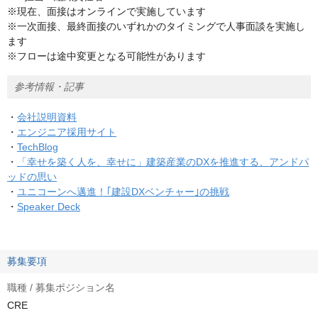
※現在、面接はオンラインで実施しています
※一次面接、最終面接のいずれかのタイミングで人事面談を実施し
ます
※フローは途中変更となる可能性があります
参考情報・記事
・
会社説明資料
・
エンジニア採用サイト
・
TechBlog
・
「幸せを築く人を、幸せに」建築産業のDXを推進する、アンドパ
ッドの思い
・
ユニコーンへ邁進！｢建設DXベンチャー｣の挑戦
・
Speaker Deck
募集要項
職種 / 募集ポジション名
CRE