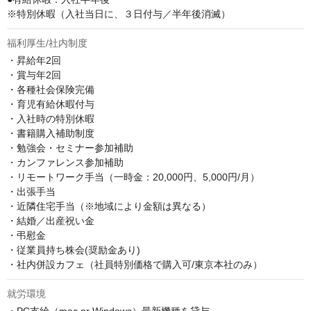
※特別休暇（入社当日に、３日付与／半年後消滅）
福利厚生/社内制度
・昇給年2回

・賞与年2回

・各種社会保険完備

・育児有給休暇付与

・入社時の特別休暇

・書籍購入補助制度

・勉強会・セミナー参加補助

・カンファレンス参加補助

・リモートワーク手当（一時金：20,000円、5,000円/月）

・出張手当

・近隣住宅手当（※地域により金額は異なる）　

・結婚／出産祝い金

・弔慰金

・従業員持ち株会(奨励金あり)

・社内併設カフェ（社員特別価格で購入可/東京本社のみ）
就労環境