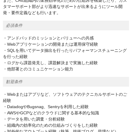
また、CRE組織内の業務効率化のための仕組みを構築したり、カス
タマーサポート部がより迅速なサポートが出来るようにツール開
発・要件定義なども行います。
必須条件
・アンドパッドのミッションとバリューへの共感
・Webアプリケーションの開発または運用保守経験
・SQLを用いてデータ抽出を行ったりパフォーマンスチューニング
を行った経験
・ログから課題発見し、課題解決まで実施した経験
・他部署とのコミュニケーション能力
歓迎条件
・Webまたはアプリなど、ソフトウェアのテクニカルサポートのご
経験
・DatadogやBugsnag、Sentryを利用した経験
・AWSやGCPなどのクラウドに関する基本的な知識
・データを用いた調査・分析経験
・組織内の効率化のための仕組みづくりをした経験
・対外的なアウトプット経験（執筆、技術ブログ、登壇など）