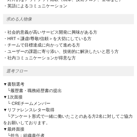
・英語によるコミュニケーション
求める人物像
・社会的意義が高いサービス開発に興味がある方
・HRT＜謙虚/尊敬/信頼＞を大切にしている方
・チームで目標達成に向かって進める方
・ユーザーの課題に寄り添い、技術的に解決したいと思う方
・社内コミュニケーションが得意な方
選考フロー
▼書類選考
└履歴書・職務経歴書の提出
▼1次面接
└ CREチームメンバー
▼リファレンスレター取得
└アンケート形式で一緒に働いたことのある方2名に対してご協力
をお願いしております。
▼最終面接
└担当：組織責任者