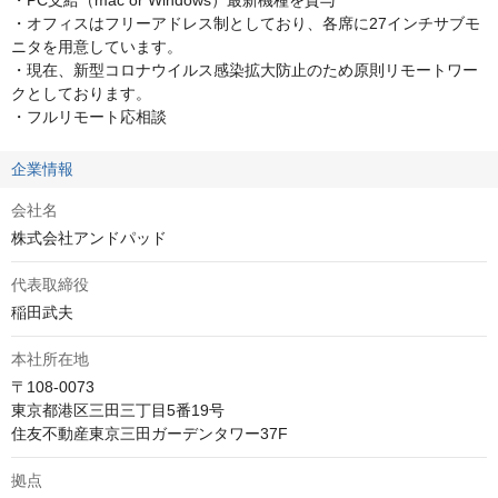
・PC支給（mac or Windows）最新機種を貸与

・オフィスはフリーアドレス制としており、各席に27インチサブモ
ニタを用意しています。

・現在、新型コロナウイルス感染拡大防止のため原則リモートワー
クとしております。

・フルリモート応相談
企業情報
会社名
株式会社アンドパッド
代表取締役
稲田武夫
本社所在地
〒108-0073

東京都港区三田三丁目5番19号　

住友不動産東京三田ガーデンタワー37F
拠点