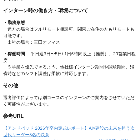
インターン時の働き方・環境について
・勤務形態
遠方の場合はフルリモート相談可、関東ご在住の方もリモートも
可能です。
出社の場合：三田オフィス
・稼働時間
平日週3日〜5日/ 1日6時間以上（推奨）、20営業日程
度
※学業を優先できるよう、他社様インターン期間や試験期間、帰
省時などのシフト調整は柔軟に対応します。
その他
選考評価によっては別コースのインターンのご案内をさせていただ
く可能性がございます。
参考URL
【アンドパッド 2026年卒内定式レポート】AI×建設の未来を担う次
世代リーダー5名の決意