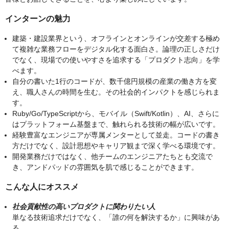
インターンの魅力
建築・建設業界という、オフラインとオンラインが交差する極め
て複雑な業務フローをデジタル化する面白さ。論理の正しさだけ
でなく、現場での使いやすさを追求する「プロダクト志向」を学
べます。
自分の書いた1行のコードが、数千億円規模の産業の働き方を変
え、職人さんの時間を生む。その社会的インパクトを感じられま
す。
Ruby/Go/TypeScriptから、モバイル（Swift/Kotlin）、AI、さらに
はプラットフォーム基盤まで、触れられる技術の幅が広いです。
経験豊富なエンジニアが専属メンターとして並走。コードの書き
方だけでなく、設計思想やキャリア観まで深く学べる環境です。
開発業務だけではなく、他チームのエンジニアたちとも交流で
き、アンドパッドの雰囲気を肌で感じることができます。
こんな人にオススメ
社会貢献性の高いプロダクトに関わりたい人
単なる技術追求だけでなく、「誰の何を解決するか」に興味があ
る。