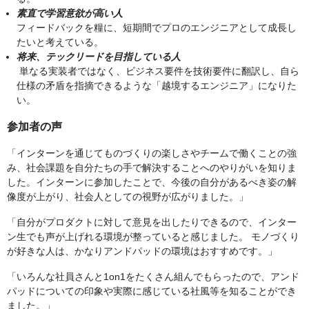
素直で学習意欲が高い人
フィードバックを糧に、短期間でプロのエンジニアとして成長し
たいと考えている。
将来、テックリードを目指している人
単なる実装者ではなく、ビジネス要件を技術要件に翻訳し、自ら
仕様の矛盾を指摘できるような「越境するエンジニア」になりた
い。
参加者の声
「インターンを通じてものづくりの楽しさやチームで働くことの強
み、社会課題を自分たちの手で解決することへのやりがいを知りま
した。インターンに参加したことで、今後の自分があるべき姿の解
像度が上がり、社会人としての視野が広がりました。」
「自分がプロダクトに対して意見を出したりできるので、インター
ン生でも声が上げれる環境が整っていると感じました。 モノづくり
が好きな人は、かなりアンドパッドの環境はおすすめです。」
「いろんな社員さんと1on1をたくさん組んでもらったので、アンド
パッドについての印象や実際に感じている社風等を知ることができ
ました。」