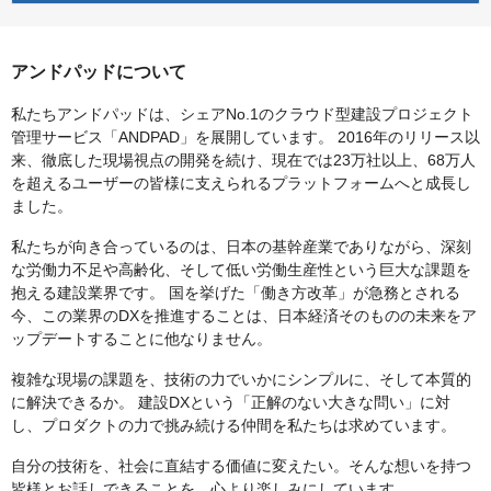
アンドパッドについて
私たちアンドパッドは、シェアNo.1のクラウド型建設プロジェクト
管理サービス「ANDPAD」を展開しています。 2016年のリリース以
来、徹底した現場視点の開発を続け、現在では23万社以上、68万人
を超えるユーザーの皆様に支えられるプラットフォームへと成長し
ました。
私たちが向き合っているのは、日本の基幹産業でありながら、深刻
な労働力不足や高齢化、そして低い労働生産性という巨大な課題を
抱える建設業界です。 国を挙げた「働き方改革」が急務とされる
今、この業界のDXを推進することは、日本経済そのものの未来をア
ップデートすることに他なりません。
複雑な現場の課題を、技術の力でいかにシンプルに、そして本質的
に解決できるか。 建設DXという「正解のない大きな問い」に対
し、プロダクトの力で挑み続ける仲間を私たちは求めています。
自分の技術を、社会に直結する価値に変えたい。そんな想いを持つ
皆様とお話しできることを、心より楽しみにしています。