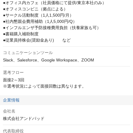
●オフィス内カフェ（社員価格にて提供/東京本社のみ）

●オフィスコンビニ（拠点による）

●サークル活動制度（1人1,500円/月）

●社内懇親会費用補助（1人5,000円/Q）

●インフルエンザ予防接種費用負担（扶養家族も可）

●書籍購入補助制度

●従業員持株会(奨励金あり)　　など
コミュニケーションツール
Slack、Salesforce、Google Workspace、ZOOM
選考フロー
面接2～3回

※選考状況によって面接回数は異なります。
企業情報
会社名
株式会社アンドパッド
代表取締役