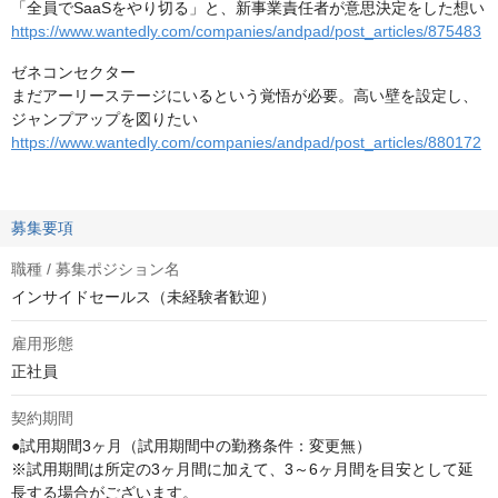
「全員でSaaSをやり切る」と、新事業責任者が意思決定をした想い
https://www.wantedly.com/companies/andpad/post_articles/875483
ゼネコンセクター
まだアーリーステージにいるという覚悟が必要。高い壁を設定し、
ジャンプアップを図りたい
https://www.wantedly.com/companies/andpad/post_articles/880172
募集要項
職種 / 募集ポジション名
インサイドセールス（未経験者歓迎）
雇用形態
正社員
契約期間
●試用期間3ヶ月（試用期間中の勤務条件：変更無）

※試用期間は所定の3ヶ月間に加えて、3～6ヶ月間を目安として延
長する場合がございます。
