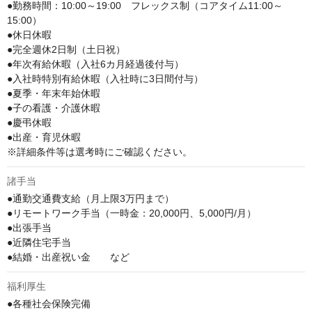
●勤務時間：10:00～19:00　フレックス制（コアタイム11:00～
15:00）

●休日休暇

●完全週休2日制（土日祝）

●年次有給休暇（入社6カ月経過後付与）

●入社時特別有給休暇（入社時に3日間付与）

●夏季・年末年始休暇

●子の看護・介護休暇

●慶弔休暇

●出産・育児休暇

※詳細条件等は選考時にご確認ください。
諸手当
●通勤交通費支給（月上限3万円まで）

●リモートワーク手当（一時金：20,000円、5,000円/月）

●出張手当

●近隣住宅手当

●結婚・出産祝い金　　など
福利厚生
●各種社会保険完備
