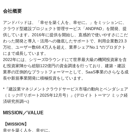
会社概要
アンドパッドは、「幸せを築く人を、幸せに。」をミッションに、
クラウド型建設プロジェクト管理サービス「ANDPAD」を開発、提
供しています。2016年に提供を開始し、直感的で使いやすさにこだ
わった開発と導入・活用への徹底したサポートで、利用企業数23.3
万社、ユーザー数68.4万人を超え、業界シェアNo.1 *のプロダクト
にまで成長しています。
2022年には、シリーズDラウンドにて世界最大級の機関投資家を含
む投資家陣から総額122億円の資金調達を行っており、建築・建設
業界の圧倒的なプラットフォーマーとして、SaaS事業のさらなる成
長や新規事業開発に積極投資をしています。
*『建設業マネジメントクラウドサービス市場の動向とベンダシェア
（ミックITリポート2025年12月号）』(デロイト トーマツ ミック経
済研究所調べ)
MISSION／VALUE
【MISSION】
幸せを築く人を、幸せに。