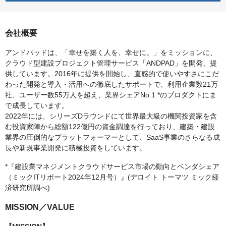
会社概要
アンドパッドは、「幸せを築く人を、幸せに。」をミッションに、
クラウド型建設プロジェクト管理サービス「ANDPAD」を開発、提
供しています。2016年に提供を開始し、直感的で使いやすさにこだ
わった開発と導入・活用への徹底したサポートで、利用企業数21万
社、ユーザー数55万人を超え、業界シェアNo.1 *のプロダクトにま
で成長しています。
2022年には、シリーズDラウンドにて世界最大級の機関投資家を含
む投資家陣から総額122億円の資金調達を行っており、建築・建設
業界の圧倒的なプラットフォーマーとして、SaaS事業のさらなる成
長や新規事業開発に積極投資をしています。
*『建設業マネジメントクラウドサービス市場の動向とベンダシェア
（ミックITリポート2024年12月号）』(デロイト トーマツ ミック経
済研究所調べ)
MISSION／VALUE