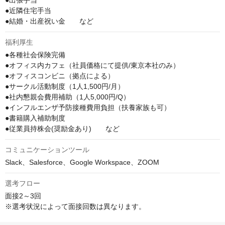
●出張手当

●近隣住宅手当

●結婚・出産祝い金　　など
福利厚生
●各種社会保険完備

●オフィス内カフェ（社員価格にて提供/東京本社のみ）

●オフィスコンビニ（拠点による）

●サークル活動制度（1人1,500円/月）

●社内懇親会費用補助（1人5,000円/Q）

●インフルエンザ予防接種費用負担（扶養家族も可）

●書籍購入補助制度

●従業員持株会(奨励金あり)　　など
コミュニケーションツール
Slack、Salesforce、Google Workspace、ZOOM
選考フロー
面接2～3回

※選考状況によって面接回数は異なります。