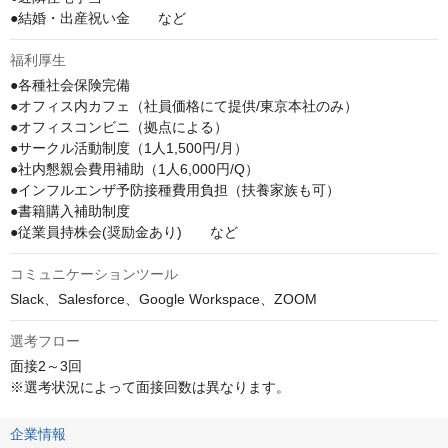
●結婚・出産祝い金　　など
福利厚生
●各種社会保険完備

●オフィス内カフェ（社員価格にて提供/東京本社のみ）

●オフィスコンビニ（拠点による）

●サークル活動制度（1人1,500円/月）

●社内懇親会費用補助（1人6,000円/Q）

●インフルエンザ予防接種費用負担（扶養家族も可）

●書籍購入補助制度

●従業員持株会(奨励金あり)　　など
コミュニケーションツール
Slack、Salesforce、Google Workspace、ZOOM
選考フロー
面接2～3回

※選考状況によって面接回数は異なります。
企業情報