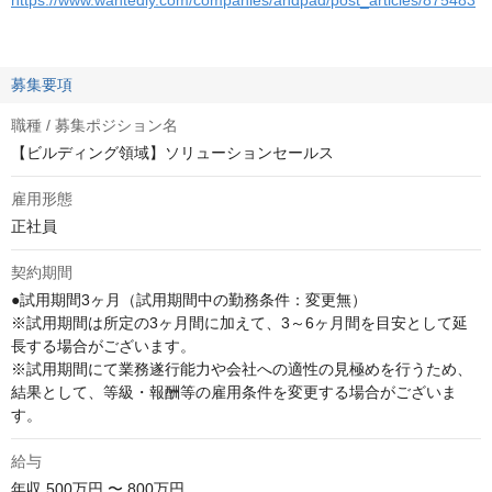
https://www.wantedly.com/companies/andpad/post_articles/875483
募集要項
職種 / 募集ポジション名
【ビルディング領域】ソリューションセールス
雇用形態
正社員
契約期間
●試用期間3ヶ月（試用期間中の勤務条件：変更無）

※試用期間は所定の3ヶ月間に加えて、3～6ヶ月間を目安として延
長する場合がございます。

※試用期間にて業務遂行能力や会社への適性の見極めを行うため、
結果として、等級・報酬等の雇用条件を変更する場合がございま
す。
給与
年収
500万円 〜 800万円