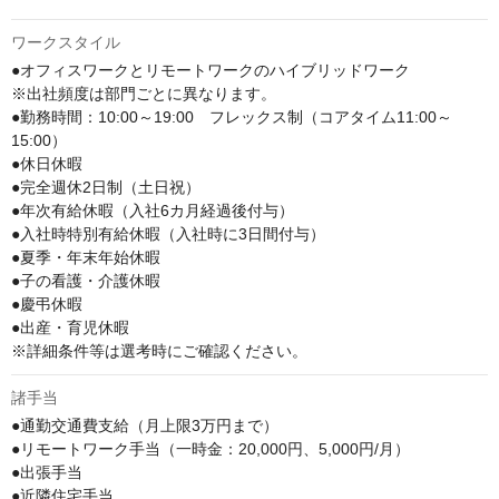
ワークスタイル
●オフィスワークとリモートワークのハイブリッドワーク

※出社頻度は部門ごとに異なります。

●勤務時間：10:00～19:00　フレックス制（コアタイム11:00～
15:00）

●休日休暇

●完全週休2日制（土日祝）

●年次有給休暇（入社6カ月経過後付与）

●入社時特別有給休暇（入社時に3日間付与）

●夏季・年末年始休暇

●子の看護・介護休暇

●慶弔休暇

●出産・育児休暇

※詳細条件等は選考時にご確認ください。
諸手当
●通勤交通費支給（月上限3万円まで）

●リモートワーク手当（一時金：20,000円、5,000円/月）

●出張手当

●近隣住宅手当
