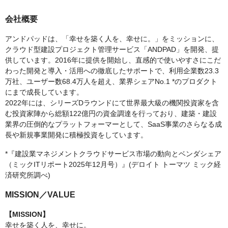
会社概要
アンドパッドは、「幸せを築く人を、幸せに。」をミッションに、
クラウド型建設プロジェクト管理サービス「ANDPAD」を開発、提
供しています。2016年に提供を開始し、直感的で使いやすさにこだ
わった開発と導入・活用への徹底したサポートで、利用企業数23.3
万社、ユーザー数68.4万人を超え、業界シェアNo.1 *のプロダクト
にまで成長しています。
2022年には、シリーズDラウンドにて世界最大級の機関投資家を含
む投資家陣から総額122億円の資金調達を行っており、建築・建設
業界の圧倒的なプラットフォーマーとして、SaaS事業のさらなる成
長や新規事業開発に積極投資をしています。
*『建設業マネジメントクラウドサービス市場の動向とベンダシェア
（ミックITリポート2025年12月号）』(デロイト トーマツ ミック経
済研究所調べ)
MISSION／VALUE
【MISSION】
幸せを築く人を、幸せに。