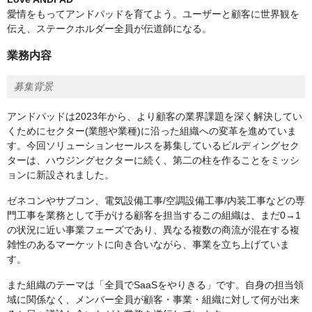
愛情をもってアンドパッドを育てよう。ユーザーと顧客に世界観を
伝え、ステークホルダー全員が伝道師になる。
業務内容
募集背景
アンドパッドは2023年から、より顧客の業界課題を深く解決してい
くためにセクター(業態や業種)に沿った組織への変革を進めていま
す。今回ソリューションセールスを募集しているビルディングセク
ターは、ハウジングセクターに続く、第二の柱を作ることをミッシ
ョンに新設されました。
ゼネコンやサブコン、電気設備工事/空調設備工事/内装工事などの専
門工事を業務として手がける顧客を担当するこの組織は、まだ0→1
の状況に近い事業フェーズであり、異なる複数の商流が混在する複
雑性のあるマーケットに向き合いながら、事業を立ち上げていま
す。
また組織のテーマは「全員でSaaSをやりきる」です。自身の担当領
域に関係なく、メンバー全員が顧客・事業・組織に対して何が出来