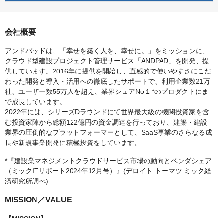
会社概要
アンドパッドは、「幸せを築く人を、幸せに。」をミッションに、
クラウド型建設プロジェクト管理サービス「ANDPAD」を開発、提
供しています。2016年に提供を開始し、直感的で使いやすさにこだ
わった開発と導入・活用への徹底したサポートで、利用企業数21万
社、ユーザー数55万人を超え、業界シェアNo.1 *のプロダクトにま
で成長しています。
2022年には、シリーズDラウンドにて世界最大級の機関投資家を含
む投資家陣から総額122億円の資金調達を行っており、建築・建設
業界の圧倒的なプラットフォーマーとして、SaaS事業のさらなる成
長や新規事業開発に積極投資をしています。
*『建設業マネジメントクラウドサービス市場の動向とベンダシェア
（ミックITリポート2024年12月号）』(デロイト トーマツ ミック経
済研究所調べ)
MISSION／VALUE