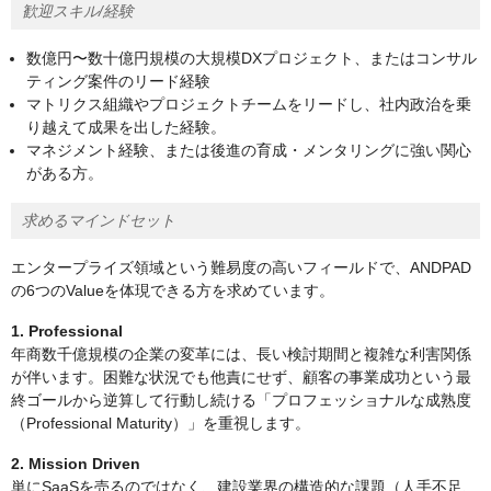
歓迎スキル/経験
数億円〜数十億円規模の大規模DXプロジェクト、またはコンサル
ティング案件のリード経験
マトリクス組織やプロジェクトチームをリードし、社内政治を乗
り越えて成果を出した経験。
マネジメント経験、または後進の育成・メンタリングに強い関心
がある方。
求めるマインドセット
エンタープライズ領域という難易度の高いフィールドで、ANDPAD
の6つのValueを体現できる方を求めています。
1. Professional
年商数千億規模の企業の変革には、長い検討期間と複雑な利害関係
が伴います。困難な状況でも他責にせず、顧客の事業成功という最
終ゴールから逆算して行動し続ける「プロフェッショナルな成熟度
（Professional Maturity）」を重視します。
2. Mission Driven
単にSaaSを売るのではなく、建設業界の構造的な課題（人手不足、