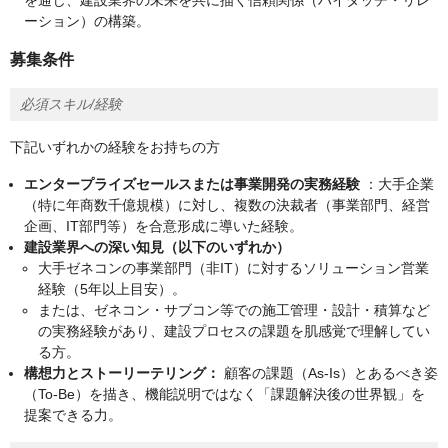
を通じ、建設業界の未来を共に描く信頼関係（ハイタッチ・リレ
ーション）の構築。
募集条件
必須スキル/経験
下記いずれかの経験をお持ちの方
エンタープライズセールスまたは事業開発の実務経験
：大手企業
（特に年商数千億規模）に対し、複数の決裁者（事業部門、経営
企画、IT部門等）を合意形成に導いた経験。
建設業界への深い知見（以下のいずれか）
大手ゼネコンの事業部門（非IT）に対するソリューション営業
経験（5年以上目安）。
または、ゼネコン・サブコン等での施工管理・設計・積算など
の実務経験があり、建設プロセスの課題を肌感覚で理解してい
る方。
構想力とストーリーテリング：
顧客の課題（As-Is）とあるべき姿
（To-Be）を描き、機能説明ではなく「課題解決後の世界観」を
提案できる力。