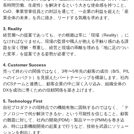
長時間労働、生産性）を解決するという大きな使命感を持つこと。
CxO、事業管掌役員との対話を通じて、一企業の利益を超えた「産
業全体の未来」を共に描き、リードする気概を求めます。
3. Reality
経営層への提案であっても、その根拠は常に「現場（Reality）」に
なければなりません。現場の監督や職人が抱える手触り感のある課
題を深く理解・尊重し、経営と現場の乖離を埋める「地に足のつい
た変革」を提案できる姿勢が必要です。
4. Customer Success
売って終わりの関係ではなく、3年〜5年先の顧客の成功（B/S、P/L
へのインパクト）を見据えたパートナーシップを構築します。社内
のCSチームと連携し、顧客企業の中に深く入り込み、組織全体の
DXを成功に導くための信頼関係を築き上げます。
5. Technology First
自社プロダクトの現時点での機能有無に固執するのではなく、「テ
クノロジーで何が解決できるか」という可能性を信じること。顧客
の難題に対して、社内の開発(PDM)・製品マーケ(PMM)を巻き込
み、時には新機能開発の起案まで行うなど、技術を武器にソリュー
ションを創出します。