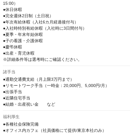
15:00）

●休日休暇

●完全週休2日制（土日祝）

●年次有給休暇（入社6カ月経過後付与）

●入社時特別有給休暇（入社時に3日間付与）

●夏季・年末年始休暇

●子の看護・介護休暇

●慶弔休暇

●出産・育児休暇

※詳細条件等は選考時にご確認ください。
諸手当
●通勤交通費支給（月上限3万円まで）

●リモートワーク手当（一時金：20,000円、5,000円/月）

●出張手当

●近隣住宅手当

●結婚・出産祝い金　　など
福利厚生
●各種社会保険完備

●オフィス内カフェ（社員価格にて提供/東京本社のみ）
