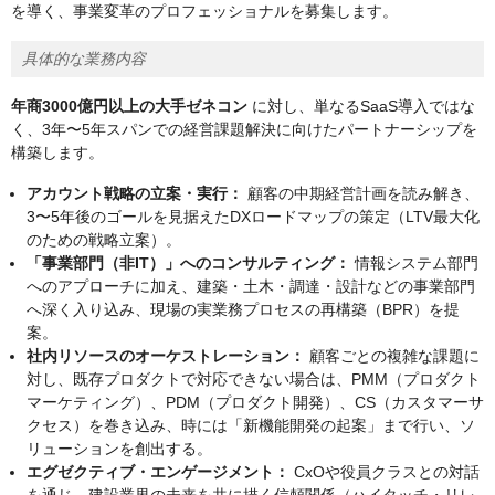
を導く、事業変革のプロフェッショナルを募集します。
具体的な業務内容
年商3000億円以上の大手ゼネコン
に対し、単なるSaaS導入ではな
く、3年〜5年スパンでの経営課題解決に向けたパートナーシップを
構築します。
アカウント戦略の立案・実行：
顧客の中期経営計画を読み解き、
3〜5年後のゴールを見据えたDXロードマップの策定（LTV最大化
のための戦略立案）。
「事業部門（非IT）」へのコンサルティング：
情報システム部門
へのアプローチに加え、建築・土木・調達・設計などの事業部門
へ深く入り込み、現場の実業務プロセスの再構築（BPR）を提
案。
社内リソースのオーケストレーション：
顧客ごとの複雑な課題に
対し、既存プロダクトで対応できない場合は、PMM（プロダクト
マーケティング）、PDM（プロダクト開発）、CS（カスタマーサ
クセス）を巻き込み、時には「新機能開発の起案」まで行い、ソ
リューションを創出する。
エグゼクティブ・エンゲージメント：
CxOや役員クラスとの対話