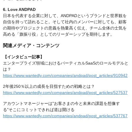
6. Love ANDPAD
日本を代表する企業に対して、ANDPADというブランドと世界観を
自信を持って語れること。そして社内のメンバーに対しても、顧客
の期待やプロジェクトの意義を熱量高く伝え、チーム全体の士気を
高める「旗振り役」としてのリーダーシップを期待します。
関連メディア・コンテンツ
【インタビュー記事】
エンタープライズ領域におけるバーティカルSaaSのロールモデルと
は？
https://www.wantedly.com/companies/andpad/post_articles/910942
2年後250％以上の成長を目指すための戦略とは？
https://www.wantedly.com/companies/andpad/post_articles/527537
アカウントマネージャーは"お客さまの今と未来の課題を想像す
る"そこにコミットできれば道は開ける
https://www.wantedly.com/companies/andpad/post_articles/537767