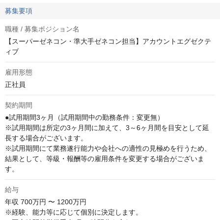
募集要項
職種 / 募集ポジション名
【スーパーゼネコン・準大手ゼネコン担当】アカウントエグゼクテ
ィブ
雇用形態
正社員
契約期間
●試用期間3ヶ月（試用期間中の勤務条件：変更無）

※試用期間は所定の3ヶ月間に加えて、3～6ヶ月間を目安として延
長する場合がございます。

※試用期間にて業務遂行能力や会社への適性の見極めを行うため、
結果として、等級・報酬等の雇用条件を変更する場合がございま
す。
給与
年収
700万円 〜 1200万円
※経験、能力等に応じて個別に決定します。
