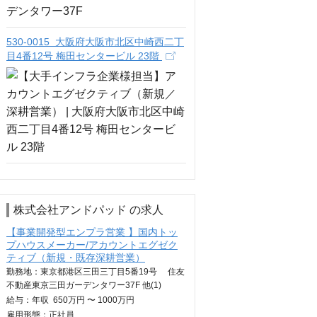
530-0015 大阪府大阪市北区中崎西二丁
目4番12号 梅田センタービル 23階
株式会社アンドパッド の求人
【事業開発型エンプラ営業 】国内トッ
プハウスメーカー/アカウントエグゼク
ティブ（新規・既存深耕営業）
勤務地：東京都港区三田三丁目5番19号 住友
不動産東京三田ガーデンタワー37F 他(1)
給与：
年収
650万円 〜 1000万円
雇用形態：正社員