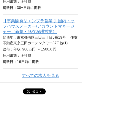
雇用形態：正社員
掲載日：
30+日
前に掲載
【事業開発型エンプラ営業 】国内トッ
プハウスメーカー/アカウントマネージ
ャー（新規・既存深耕営業）
勤務地：東京都港区三田三丁目5番19号 住友
不動産東京三田ガーデンタワー37F 他(1)
給与：
年収
900万円 〜 1500万円
雇用形態：正社員
掲載日：
16日
前に掲載
すべての求人を見る