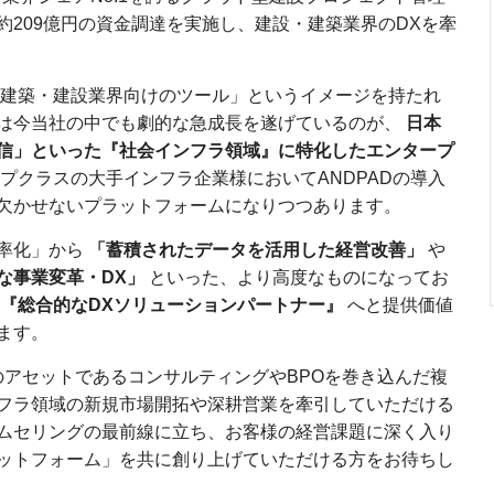
209億円の資金調達を実施し、建設・建築業界のDXを牽
、「建築・建設業界向けのツール」というイメージを持たれ
は今当社の中でも劇的な急成長を遂げているのが、
日本
信」といった『社会インフラ領域』に特化したエンタープ
プクラスの大手インフラ企業様においてANDPADの導入
欠かせないプラットフォームになりつつあります。
率化」から
「蓄積されたデータを活用した経営改善」
や
な事業変革・DX」
といった、より高度なものになってお
『総合的なDXソリューションパートナー』
へと提供価値
ます。
のアセットであるコンサルティングやBPOを巻き込んだ複
フラ領域の新規市場開拓や深耕営業を牽引していただける
ムセリングの最前線に立ち、お客様の経営課題に深く入り
ットフォーム」を共に創り上げていただける方をお待ちし