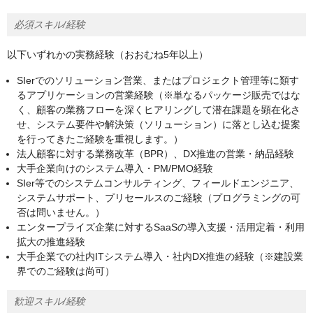
必須スキル/経験
以下いずれかの実務経験（おおむね5年以上）
SIerでのソリューション営業、またはプロジェクト管理等に類す
るアプリケーションの営業経験（※単なるパッケージ販売ではな
く、顧客の業務フローを深くヒアリングして潜在課題を顕在化さ
せ、システム要件や解決策（ソリューション）に落とし込む提案
を行ってきたご経験を重視します。）
法人顧客に対する業務改革（BPR）、DX推進の営業・納品経験
大手企業向けのシステム導入・PM/PMO経験
SIer等でのシステムコンサルティング、フィールドエンジニア、
システムサポート、プリセールスのご経験（プログラミングの可
否は問いません。）
エンタープライズ企業に対するSaaSの導入支援・活用定着・利用
拡大の推進経験
大手企業での社内ITシステム導入・社内DX推進の経験（※建設業
界でのご経験は尚可）
歓迎スキル/経験