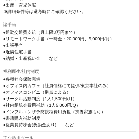
●出産・育児休暇

※詳細条件等は選考時にご確認ください。
諸手当
●通勤交通費支給（月上限3万円まで）

●リモートワーク手当（一時金：20,000円、5,000円/月）

●出張手当

●近隣住宅手当

●結婚・出産祝い金　　など
福利厚生/社内制度
●各種社会保険完備

●オフィス内カフェ（社員価格にて提供/東京本社のみ）

●オフィスコンビニ（拠点による）

●サークル活動制度（1人1,500円/月）

●社内懇親会費用補助（1人5,000円/Q）

●インフルエンザ予防接種費用負担（扶養家族も可）

●書籍購入補助制度

●従業員持株会(奨励金あり)　　など
主な活用ツール