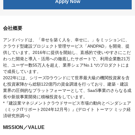
Apply Now
会社概要
アンドパッドは、「幸せを築く人を、幸せに。」をミッションに、
クラウド型建設プロジェクト管理サービス「ANDPAD」を開発、提
供しています。2016年に提供を開始し、直感的で使いやすさにこだ
わった開発と導入・活用への徹底したサポートで、利用企業数21万
社、ユーザー数55万人を超え、業界シェアNo.1 *のプロダクトにま
で成長しています。
2022年には、シリーズDラウンドにて世界最大級の機関投資家を含
む投資家陣から総額122億円の資金調達を行っており、建築・建設
業界の圧倒的なプラットフォーマーとして、SaaS事業のさらなる成
長や新規事業開発に積極投資をしています。
*『建設業マネジメントクラウドサービス市場の動向とベンダシェア
（ミックITリポート2024年12月号）』(デロイト トーマツ ミック経
済研究所調べ)
MISSION／VALUE