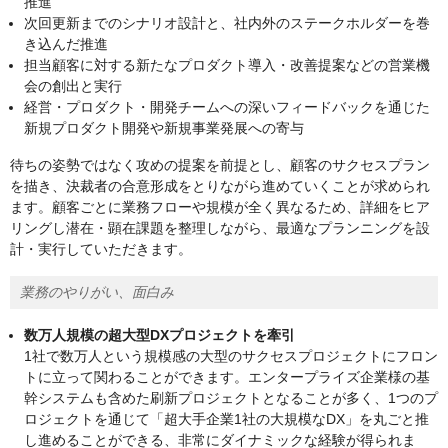
推進
次回更新までのシナリオ設計と、社内外のステークホルダーを巻
き込んだ推進
担当顧客に対する新たなプロダクト導入・改善提案などの営業機
会の創出と実行
経営・プロダクト・開発チームへの深いフィードバックを通じた
新規プロダクト開発や新規事業発展への寄与
待ちの姿勢ではなく攻めの提案を前提とし、顧客のサクセスプラン
を描き、決裁者の合意形成をとりながら進めていくことが求められ
ます。顧客ごとに業務フローや規模が全く異なるため、詳細をヒア
リングし潜在・顕在課題を整理しながら、最適なプランニングを設
計・実行していただきます。
業務のやりがい、面白み
数万人規模の超大型DXプロジェクトを牽引
1社で数万人という規模感の大型のサクセスプロジェクトにフロン
トに立って関わることができます。エンタープライズ企業様の基
幹システムも含めた刷新プロジェクトとなることが多く、1つのプ
ロジェクトを通じて「超大手企業1社の大規模なDX」を丸ごと推
し進めることができる、非常にダイナミックな経験が得られま