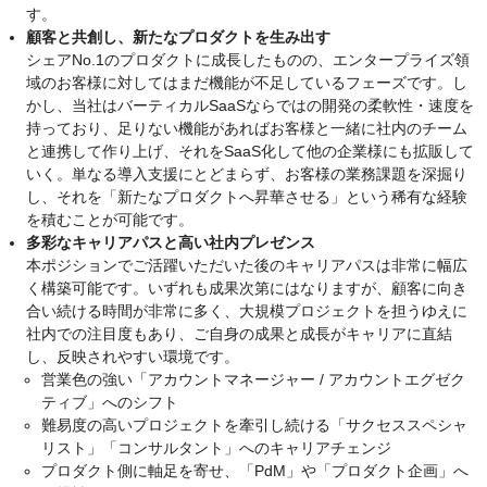
す。
顧客と共創し、新たなプロダクトを生み出す
シェアNo.1のプロダクトに成長したものの、エンタープライズ領
域のお客様に対してはまだ機能が不足しているフェーズです。し
かし、当社はバーティカルSaaSならではの開発の柔軟性・速度を
持っており、足りない機能があればお客様と一緒に社内のチーム
と連携して作り上げ、それをSaaS化して他の企業様にも拡販して
いく。単なる導入支援にとどまらず、お客様の業務課題を深掘り
し、それを「新たなプロダクトへ昇華させる」という稀有な経験
を積むことが可能です。
多彩なキャリアパスと高い社内プレゼンス
本ポジションでご活躍いただいた後のキャリアパスは非常に幅広
く構築可能です。いずれも成果次第にはなりますが、顧客に向き
合い続ける時間が非常に多く、大規模プロジェクトを担うゆえに
社内での注目度もあり、ご自身の成果と成長がキャリアに直結
し、反映されやすい環境です。
営業色の強い「アカウントマネージャー / アカウントエグゼク
ティブ」へのシフト
難易度の高いプロジェクトを牽引し続ける「サクセススペシャ
リスト」「コンサルタント」へのキャリアチェンジ
プロダクト側に軸足を寄せ、「PdM」や「プロダクト企画」へ