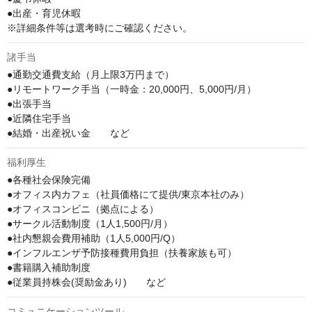
●出産・育児休暇

※詳細条件等は選考時にご確認ください。
諸手当
●通勤交通費支給（月上限3万円まで）

●リモートワーク手当（一時金：20,000円、5,000円/月）

●出張手当

●近隣住宅手当

●結婚・出産祝い金　　など
福利厚生
●各種社会保険完備

●オフィス内カフェ（社員価格にて提供/東京本社のみ）

●オフィスコンビニ（拠点による）

●サークル活動制度（1人1,500円/月）

●社内懇親会費用補助（1人5,000円/Q）

●インフルエンザ予防接種費用負担（扶養家族も可）

●書籍購入補助制度

●従業員持株会(奨励金あり)　　など
コミュニケーションツール