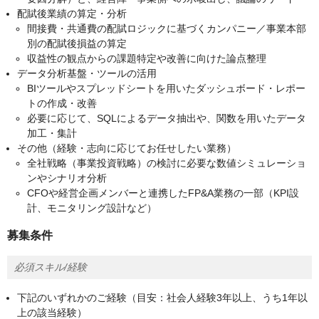
配賦後業績の算定・分析
間接費・共通費の配賦ロジックに基づくカンパニー／事業本部
別の配賦後損益の算定
収益性の観点からの課題特定や改善に向けた論点整理​
データ分析基盤・ツールの活用
BIツールやスプレッドシートを用いたダッシュボード・レポー
トの作成・改善
必要に応じて、SQLによるデータ抽出や、関数を用いたデータ
加工・集計​
その他（経験・志向に応じてお任せしたい業務）
全社戦略（事業投資戦略）の検討に必要な数値シミュレーショ
ンやシナリオ分析
CFOや経営企画メンバーと連携したFP&A業務の一部（KPI設
計、モニタリング設計など）
募集条件
必須スキル/経験
下記のいずれかのご経験（目安：社会人経験3年以上、うち1年以
上の該当経験）​