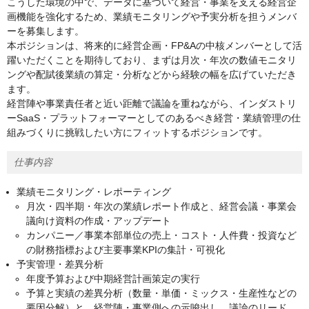
こうした環境の中で、データに基づいて経営・事業を支える経営企
画機能を強化するため、業績モニタリングや予実分析を担うメンバ
ーを募集します。
本ポジションは、将来的に経営企画・FP&Aの中核メンバーとして活
躍いただくことを期待しており、まずは月次・年次の数値モニタリ
ングや配賦後業績の算定・分析などから経験の幅を広げていただき
ます。​
経営陣や事業責任者と近い距離で議論を重ねながら、インダストリ
ーSaaS・プラットフォーマーとしてのあるべき経営・業績管理の仕
組みづくりに挑戦したい方にフィットするポジションです。
仕事内容
業績モニタリング・レポーティング
月次・四半期・年次の業績レポート作成と、経営会議・事業会
議向け資料の作成・アップデート​
カンパニー／事業本部単位の売上・コスト・人件費・投資など
の財務指標および主要事業KPIの集計・可視化
予実管理・差異分析
年度予算および中期経営計画策定の実行
予算と実績の差異分析（数量・単価・ミックス・生産性などの
要因分解）と、経営陣・事業側への示唆出し​、議論のリード