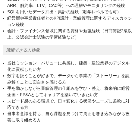
ARR、解約率、LTV、CAC等）への理解やモニタリングの経験​
SQLを用いたデータ抽出・集計の経験（独学レベルでも可）​
経営層や事業責任者とのKPI設計・業績管理に関するディスカッシ
ョン経験​
会計・ファイナンス領域に関する資格や勉強経験（日商簿記2級以
上、公認会計士試験の学習経験など）​
活躍できる人物像
当社ミッション・バリューに共感し、建築・建設業界のデジタル
化に貢献したい方​
数字を扱うことが好きで、データから事業の「ストーリー」を読
み解くことに面白さを感じる方​
手を動かしながら業績管理の仕組みを学び・整え、将来的に経営
企画・FP&Aとしてキャリアを築いていきたい方​
スピード感のある環境で、日々変化する状況やニーズに柔軟に対
応できる方​
当事者意識を持ち、自ら課題を見つけて周囲を巻き込みながら改
善に取り組める方