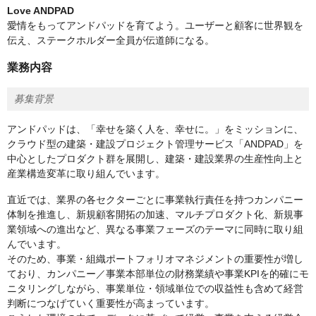
Love ANDPAD
愛情をもってアンドパッドを育てよう。ユーザーと顧客に世界観を
伝え、ステークホルダー全員が伝道師になる。
業務内容
募集背景
アンドパッドは、「幸せを築く人を、幸せに。」をミッションに、
クラウド型の建築・建設プロジェクト管理サービス「ANDPAD」を
中心としたプロダクト群を展開し、建築・建設業界の生産性向上と
産業構造変革に取り組んでいます。​
直近では、業界の各セクターごとに事業執行責任を持つカンパニー
体制を推進し、新規顧客開拓の加速、マルチプロダクト化、新規事
業領域への進出など、異なる事業フェーズのテーマに同時に取り組
んでいます。​
そのため、事業・組織ポートフォリオマネジメントの重要性が増し
ており、カンパニー／事業本部単位の財務業績や事業KPIを的確にモ
ニタリングしながら、事業単位・領域単位での収益性も含めて経営
判断につなげていく重要性が高まっています。​