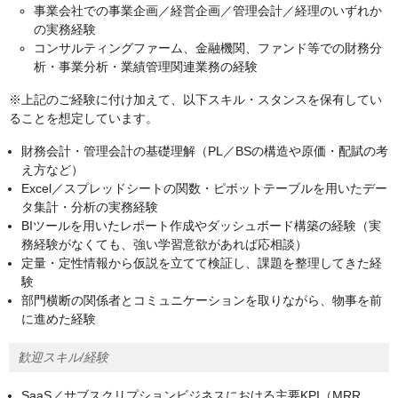
事業会社での事業企画／経営企画／管理会計／経理のいずれか
の実務経験
コンサルティングファーム、金融機関、ファンド等での財務分
析・事業分析・業績管理関連業務の経験
※上記のご経験に付け加えて、以下スキル・スタンスを保有してい
ることを想定しています。
財務会計・管理会計の基礎理解（PL／BSの構造や原価・配賦の考
え方など）​
Excel／スプレッドシートの関数・ピボットテーブルを用いたデー
タ集計・分析の実務経験​
BIツールを用いたレポート作成やダッシュボード構築の経験（実
務経験がなくても、強い学習意欲があれば応相談）​
定量・定性情報から仮説を立てて検証し、課題を整理してきた経
験
部門横断の関係者とコミュニケーションを取りながら、物事を前
に進めた経験
歓迎スキル/経験
SaaS／サブスクリプションビジネスにおける主要KPI（MRR、