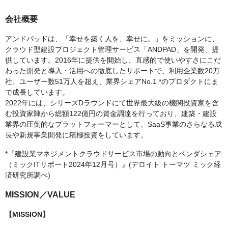
会社概要
アンドパッドは、「幸せを築く人を、幸せに。」をミッションに、
クラウド型建設プロジェクト管理サービス「ANDPAD」を開発、提
供しています。2016年に提供を開始し、直感的で使いやすさにこだ
わった開発と導入・活用への徹底したサポートで、利用企業数20万
社、ユーザー数51万人を超え、業界シェアNo.1 *のプロダクトにま
で成長しています。
2022年には、シリーズDラウンドにて世界最大級の機関投資家を含
む投資家陣から総額122億円の資金調達を行っており、建築・建設
業界の圧倒的なプラットフォーマーとして、SaaS事業のさらなる成
長や新規事業開発に積極投資をしています。
*『建設業マネジメントクラウドサービス市場の動向とベンダシェア
（ミックITリポート2024年12月号）』(デロイト トーマツ ミック経
済研究所調べ)
MISSION／VALUE
【MISSION】