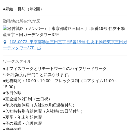
●昇給・賞与（年2回）
勤務地の所在地/地図
108-0073 東京都港区三田三丁目5番19号 住友不動産東京三田ガ
ーデンタワー37F
ワークスタイル
●オフィスワークとリモートワークのハイブリッドワーク

※出社頻度は部門ごとに異なります。

●勤務時間：10:00～19:00　フレックス制（コアタイム11:00～
15:00）

●休日休暇

●完全週休2日制（土日祝）

●年次有給休暇（入社6カ月経過後付与）

●入社時特別有給休暇（入社時に3日間付与）

●夏季・年末年始休暇

●子の看護・介護休暇

●慶弔休暇
