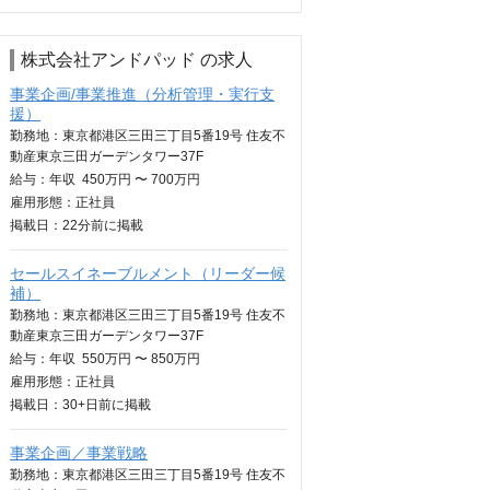
株式会社アンドパッド の求人
事業企画/事業推進（分析管理・実行支
援）
勤務地：東京都港区三田三丁目5番19号 住友不
動産東京三田ガーデンタワー37F
給与：
年収
450万円 〜 700万円
雇用形態：正社員
掲載日：
22分
前に掲載
セールスイネーブルメント（リーダー候
補）
勤務地：東京都港区三田三丁目5番19号 住友不
動産東京三田ガーデンタワー37F
給与：
年収
550万円 〜 850万円
雇用形態：正社員
掲載日：
30+日
前に掲載
事業企画／事業戦略
勤務地：東京都港区三田三丁目5番19号 住友不