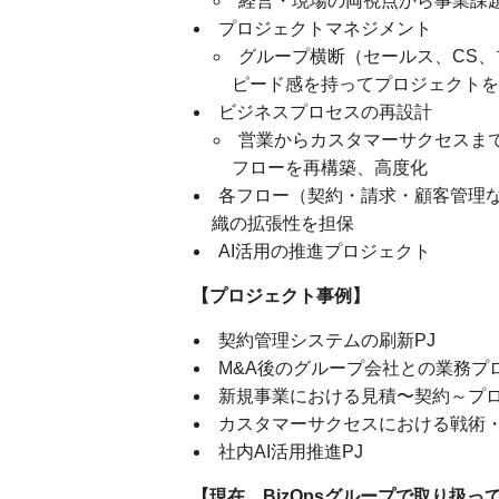
経営・現場の両視点から事業課
プロジェクトマネジメント
グループ横断（セールス、CS
ピード感を持ってプロジェクトを
ビジネスプロセスの再設計
営業からカスタマーサクセスま
フローを再構築、高度化
各フロー（契約・請求・顧客管理
織の拡張性を担保
AI活用の推進プロジェクト
【プロジェクト事例】
契約管理システムの刷新PJ
M&A後のグループ会社との業務プ
新規事業における見積〜契約～プ
カスタマーサクセスにおける戦術・
社内AI活用推進PJ
【現在、BizOpsグループで取り扱