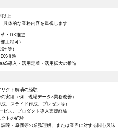
年以上
、具体的な業務内容を重視します
改革・DX推進
一部工程可）
設計 等）
DX推進
aaS導入・活用定着・活用拡大の推進
フリクト解消の経験
善の実績（例：現場データ×業務改善）
作成、スライド作成、プレゼン等）
サービス、プロダクト導入支援経験
ェクトの経験
・調達・原価等の業務理解、または業界に対する関心興味