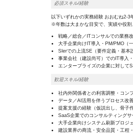
必須スキル/経験
以下いずれかの実務経験 おおむね2-3
※年数は大まかな目安で、実績や役割
戦略／総合／ITコンサルでの業務
大手企業向けIT導入・PM/PMO（
SIerでの上流SE（要件定義・基本
事業会社（建設尚可）でのIT導入・
エンタープライズの企業に対してS
歓迎スキル/経験
社内外関係者との利害調整・コン
データ／AI活用を伴うプロセス改
提案支援の経験（仮説出し、骨子
SaaS企業でのコンサルティング
大手企業向けシステム刷新プロジ
建設業界の商流・安全品質・工程