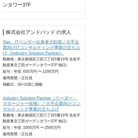
株式会社アンドパッド の求人
Sier、ITベンダー出身者大歓迎／大手企
業向けITコンサルティング事業の立ち上
げ（Industry Solution Partner）
勤務地：東京都港区三田三丁目5番19号 住友不
動産東京三田ガーデンタワー37F 他(1)
給与：
年収
650万円 〜 1200万円
雇用形態：正社員
掲載日：
30+日
前に掲載
Industry Solution Partner（リーダー・
マネージャー候補）／大手企業向けコン
サルティング事業の立ち上げ
勤務地：東京都港区三田三丁目5番19号 住友不
動産東京三田ガーデンタワー37F 他(1)
給与：
年収
1000万円 〜 2500万円
雇用形態：正社員