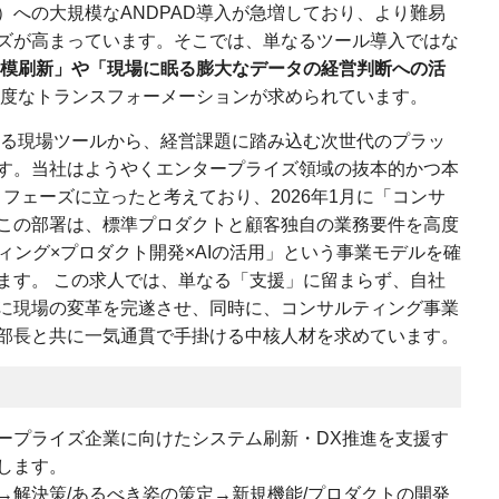
）への大規模なANDPAD導入が急増しており、より難易
ズが高まっています。そこでは、単なるツール導入ではな
模刷新」や「現場に眠る膨大なデータの経営判断への活
度なトランスフォーメーションが求められています。
単なる現場ツールから、経営課題に踏み込む次世代のプラッ
す。当社はようやくエンタープライズ領域の抜本的かつ本
フェーズに立ったと考えており、2026年1月に「コンサ
この部署は、標準プロダクトと顧客独自の業務要件を高度
ティング×プロダクト開発×AIの活用」という事業モデルを確
ます。 この求人では、単なる「支援」に留まらず、自社
に現場の変革を完遂させ、同時に、コンサルティング事業
部長と共に一気通貫で手掛ける中核人材を求めています。
ープライズ企業に向けたシステム刷新・DX推進を支援す
します。
→解決策/あるべき姿の策定→新規機能/プロダクトの開発