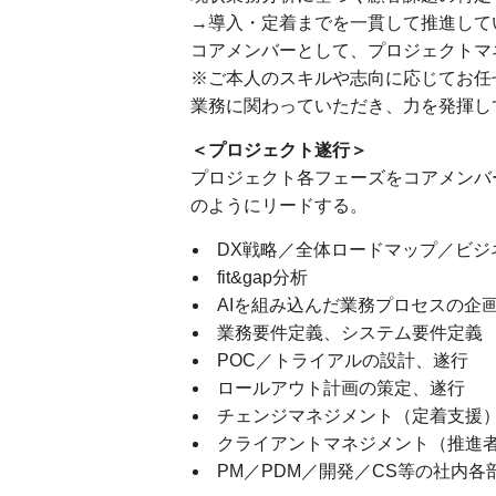
→導入・定着までを一貫して推進して
コアメンバーとして、プロジェクトマ
※ご本人のスキルや志向に応じてお任
業務に関わっていただき、力を発揮し
＜プロジェクト遂行＞
プロジェクト各フェーズをコアメンバ
のようにリードする。
DX戦略／全体ロードマップ／ビジ
fit&gap分析
AIを組み込んだ業務プロセスの企
業務要件定義、システム要件定義
POC／トライアルの設計、遂行
ロールアウト計画の策定、遂行
チェンジマネジメント（定着支援
クライアントマネジメント（推進
PM／PDM／開発／CS等の社内各