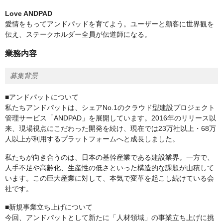
Love ANDPAD
愛情をもってアンドパッドを育てよう。ユーザーと顧客に世界観を
伝え、ステークホルダー全員が伝道師になる。
業務内容
募集背景
■アンドパットについて
私たちアンドパットは、シェアNo.1のクラウド型建設プロジェクト
管理サービス「ANDPAD」を展開しています。2016年のリリース以
来、現場視点にこだわった開発を続け、現在では23万社以上・68万
人以上が利用するプラットフォームへと成長しました。
私たちが向き合うのは、日本の基幹産業である建設業界。一方で、
人手不足や高齢化、生産性の低さといった構造的な課題が山積して
います。この巨大産業に対して、本気で変革を起こし続けている会
社です。
■新規事業立ち上げについて
今回、アンドパットとして新たに「人材領域」の事業立ち上げに挑