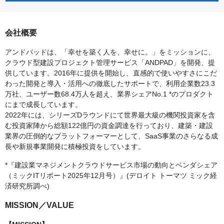
会社概要
アンドパッドは、「幸せを築く人を、幸せに。」をミッションに、
クラウド型建設プロジェクト管理サービス「ANDPAD」を開発、提
供しています。2016年に提供を開始し、直感的で使いやすさにこだ
わった開発と導入・活用への徹底したサポートで、利用企業数23.3
万社、ユーザー数68.4万人を超え、業界シェアNo.1 *のプロダクト
にまで成長しています。
2022年には、シリーズDラウンドにて世界最大級の機関投資家を含
む投資家陣から総額122億円の資金調達を行っており、建築・建設
業界の圧倒的なプラットフォーマーとして、SaaS事業のさらなる成
長や新規事業開発に積極投資をしています。
*『建設業マネジメントクラウドサービス市場の動向とベンダシェア
（ミックITリポート2025年12月号）』(デロイト トーマツ ミック経
済研究所調べ)
MISSION／VALUE