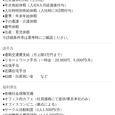
●年次有給休暇（入社6カ月経過後付与）

●入社時特別有給休暇（入社時に3日間付与）

●夏季・年末年始休暇

●子の看護・介護休暇

●慶弔休暇

●出産・育児休暇

※詳細条件等は選考時にご確認ください。
諸手当
●通勤交通費支給（月上限3万円まで）

●リモートワーク手当（一時金：20,000円、5,000円/月）

●出張手当

●近隣住宅手当

●結婚・出産祝い金　　など
福利厚生
●各種社会保険完備

●オフィス内カフェ（社員価格にて提供/東京本社のみ）

●オフィスコンビニ（拠点による）

●サークル活動制度（1人1,500円/月）
