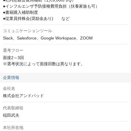
●社内懇親会費用補助（1人6,000円/Q）

●インフルエンザ予防接種費用負担（扶養家族も可）

●書籍購入補助制度

●従業員持株会(奨励金あり)　　など
コミュニケーションツール
Slack、Salesforce、Google Workspace、ZOOM
選考フロー
面接2～3回

※選考状況によって面接回数は異なります。
企業情報
会社名
株式会社アンドパッド
代表取締役
稲田武夫
本社所在地