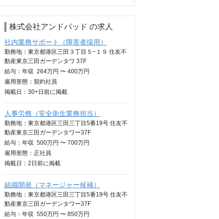
株式会社アンドパッド の求人
社内業務サポート（障害者採用）
勤務地：東京都港区三田３丁目５−１９ 住友不
動産東京三田ガーデンタワ 37F
給与：
年収
264万円 〜 400万円
雇用形態：契約社員
掲載日：
30+日
前に掲載
人事労務（安全衛生業務担当）
勤務地：東京都港区三田三丁目5番19号 住友不
動産東京三田ガーデンタワー37F
給与：
年収
500万円 〜 700万円
雇用形態：正社員
掲載日：
2日
前に掲載
組織開発（マネージャー候補）
勤務地：東京都港区三田三丁目5番19号 住友不
動産東京三田ガーデンタワー37F
給与：
年収
550万円 〜 850万円