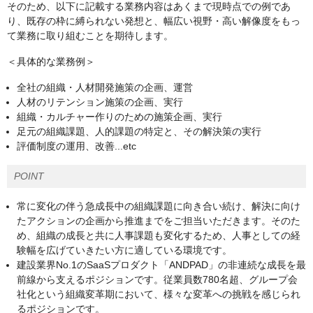
そのため、以下に記載する業務内容はあくまで現時点での例であ
り、既存の枠に縛られない発想と、幅広い視野・高い解像度をもっ
て業務に取り組むことを期待します。
＜具体的な業務例＞
全社の組織・人材開発施策の企画、運営
人材のリテンション施策の企画、実行
組織・カルチャー作りのための施策企画、実行
足元の組織課題、人的課題の特定と、その解決策の実行
評価制度の運用、改善...etc
POINT
常に変化の伴う急成長中の組織課題に向き合い続け、解決に向け
たアクションの企画から推進までをご担当いただきます。そのた
め、組織の成長と共に人事課題も変化するため、人事としての経
験幅を広げていきたい方に適している環境です。
建設業界No.1のSaaSプロダクト「ANDPAD」の非連続な成長を最
前線から支えるポジションです。従業員数780名超、グループ会
社化という組織変革期において、様々な変革への挑戦を感じられ
るポジションです。