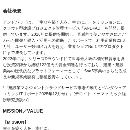
会社概要
アンドパッドは、「幸せを築く人を、幸せに。」をミッションに、
クラウド型建設プロジェクト管理サービス「ANDPAD」を開発、提
供しています。2016年に提供を開始し、直感的で使いやすさにこだ
わった開発と導入・活用への徹底したサポートで、利用企業数23.3
万社、ユーザー数68.4万人を超え、業界シェアNo.1 *のプロダクト
にまで成長しています。
2022年には、シリーズDラウンドにて世界最大級の機関投資家を含
む投資家陣から総額122億円の資金調達を行っており、建築・建設
業界の圧倒的なプラットフォーマーとして、SaaS事業のさらなる成
長や新規事業開発に積極投資をしています。
*『建設業マネジメントクラウドサービス市場の動向とベンダシェア
（ミックITリポート2025年12月号）』(デロイト トーマツ ミック経
済研究所調べ)
MISSION／VALUE
【MISSION】
幸せを築く人を、幸せに。