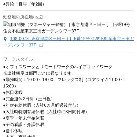
●昇給・賞与（年2回）
勤務地の所在地/地図
108-0073 東京都港区三田三丁目5番19号 住友不動産東京三田ガ
ーデンタワー37F
ワークスタイル
●オフィスワークとリモートワークのハイブリッドワーク

※出社頻度は部門ごとに異なります。

●勤務時間：10:00～19:00　フレックス制（コアタイム11:00～
15:00）

●休日休暇

●完全週休2日制（土日祝）

●年次有給休暇（入社6カ月経過後付与）

●入社時特別有給休暇（入社時に3日間付与）

●夏季・年末年始休暇

●子の看護・介護休暇

●慶弔休暇
