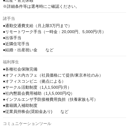
●出産・育児休暇

※詳細条件等は選考時にご確認ください。
諸手当
●通勤交通費支給（月上限3万円まで）

●リモートワーク手当（一時金：20,000円、5,000円/月）

●出張手当

●近隣住宅手当

●結婚・出産祝い金　　など
福利厚生
●各種社会保険完備

●オフィス内カフェ（社員価格にて提供/東京本社のみ）

●オフィスコンビニ（拠点による）

●サークル活動制度（1人1,500円/月）

●社内懇親会費用補助（1人5,000円/Q）

●インフルエンザ予防接種費用負担（扶養家族も可）

●書籍購入補助制度

●従業員持株会(奨励金あり)　　など
コミュニケーションツール