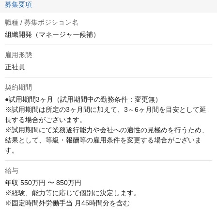
募集要項
職種 / 募集ポジション名
組織開発（マネージャー候補）
雇用形態
正社員
契約期間
●試用期間3ヶ月（試用期間中の勤務条件：変更無）

※試用期間は所定の3ヶ月間に加えて、3～6ヶ月間を目安として延
長する場合がございます。

※試用期間にて業務遂行能力や会社への適性の見極めを行うため、
結果として、等級・報酬等の雇用条件を変更する場合がございま
す。
給与
年収
550万円 〜 850万円
※経験、能力等に応じて個別に決定します。

※固定時間外労働手当 月45時間分を含む
