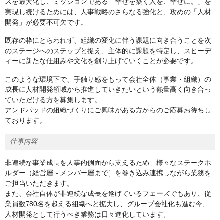
スを最大化し、ミッションである「幸せを築く人を、幸せに。」を
実現し続けるためには、人事戦略のさらなる強化と、攻めの「人材
開発」が必要不可欠です。
既存の枠にとらわれず、組織の変化に伴う課題に向き合うことを次
のステージへのステップと捉え、主体的に課題を特定し、スピーデ
ィーに新たな仕組みや文化を創り上げていくことが必要です。
このような環境下で、手触り感をもって会社全体（事業・組織）の
成長に人材開発領域から推進していきたいという熱量高く向き合っ
ていただける方を募集します。
アンドパッドの組織づくりにご興味がある方からのご応募お待ちし
ております。
仕事内容
非連続な事業成長を人事的側面から支えるため、様々なステークホ
ルダー（経営層～メンバー層まで）を巻き込み連携しながら業務を
ご担当いただきます。
また、会社自体が非連続な成長を遂げているフェーズでもあり、従
業員数780名を超える組織へと拡大し、グループ会社化も進む今、
人材開発として行うべき業務は日々進化しています。