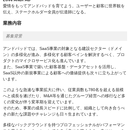
愛情をもってアンドパッドを育てよう。ユーザーと顧客に世界観を
伝え、ステークホルダー全員が伝道師になる。
業務内容
募集背景
アンドパッドでは、SaaS事業の対象となる建設セクター（ドメイ
ン）の多様化が進み、多様化する顧客ペインを解決するべく、プロ
ダクトのマイクロサービス化も進んでいます。
また、SaaS事業で築いた顧客基盤・データアセットを活用し、
SaaS以外の新規事業による顧客への価値提供も次々に立ち上がって
います。
このような急速な事業拡大に伴い、従業員数も780名を超える規模
へと成長を遂げたり、M&A等を通じたグループ経営への移行など多
くの変化が伴う変革期を迎えています。
そのため、事業の成長スピードに比例して、組織として向き合うべ
きの新たな課題やチャレンジも日々生まれています。
多様なバックグラウンドを持つプロフェッショナルがパフォーマン