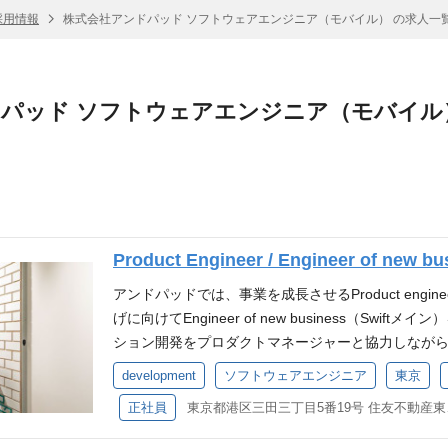
採用情報
株式会社アンドパッド ソフトウェアエンジニア（モバイル） の求人一
パッド ソフトウェアエンジニア（モバイル
Product Engineer / Engineer of new
アンドパッドでは、事業を成長させるProduct engin
げに向けてEngineer of new business（Sw
ション開発をプロダクトマネージャーと協力しなが
早く、設計〜開発〜テスト、運用まで一貫して携わる
development
ソフトウェアエンジニア
東京
を触って頂く機会も豊富です。 また、革新者として
正社員
東京都港区
ダクトを通じて貢献いただきます。 ■提供中のプロ
で一元管理「ANDPAD施工管理」 全員に漏れなく、