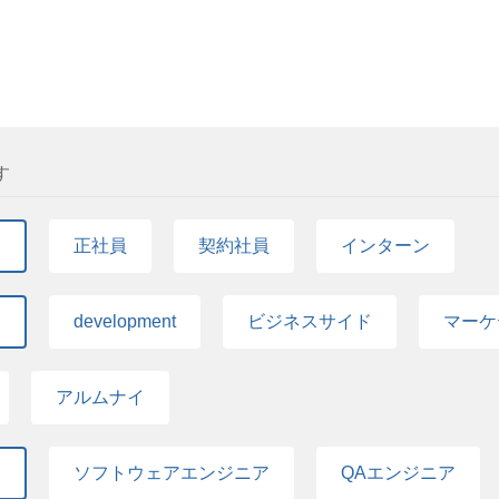
およびテストのスキル チーム開発の経験 歓迎条件 
ル ・GitHub Copilot ・Cursor ・Claude Code
験 アプリケーション要件に基づいたアーキテクチャ
ート体制＞ ・AI活用推進の専門窓口を設置 ・AI
ー、パフォーマンス、スケーラビリティ等の高品質な
リティや利用規約が弊社基準を満たしているか確認後
関する知識 テスト自動化に関する知識、経験 コー
場を設置 AIと共に働く新しい開発スタイルに興味
ティングのスキル チームメンバーや他のステークホ
しょう！ 必須条件 アンドパッドのミッションとバリューへの
キル プロジェクトマネジメントスキル 高性能かつス
oid向けネイティブアプリケーションの設計、開発、
人物像 モノ作りをやり切れる方 社会的意義が高いサー
す
したネイティブアプリケーションの開発・運用経験 
信頼）を大切にしている方 チームで目標達成に向か
解 セキュリティに関する基本知識 ソフトウェア開発
変化に前向きな方 技術が大好きで勉強熱心な方 情
グ、デバッグ、およびテストのスキル チーム開発の経
て
正社員
契約社員
インターン
└履歴書・職務経歴書の提出 ▼1次面接 └担当： 
開発を行った経験 アプリケーション要件に基づいた
2名 └ライブコーディング試験の実施（言語は問いませ
定 セキュリティー、パフォーマンス、スケーラビリ
heck） └アンケート形式で一緒に働いたことのあ
ーサイエンスに関する知識 テスト自動化に関する知
て
development
ビジネスサイド
マーケ
す。 ▼最終面接 └担当： VPoT、組織開発部長 
トラブルシューティングのスキル チームメンバーや
一次面接、二次面接のいずれかのタイミングで人事面
ションを取るスキル プロジェクトマネジメントスキ
更となる可能性があります 参考情報 🏢 会社を知る
の提供 求める人物像 モノ作りをやり切れる方 社会
アルムナイ
推進する、アンドパッドの思い 「日本スタートアップ大
T（謙虚/尊敬/信頼）を大切にしている方 チームで
スタートアップ賞)を受賞 🤝 仲間、仕事を知る エンジニア採用
をしたい方 変化に前向きな方 技術が大好きで勉強熱
ンジニアインタビュー記事
書類選考 └履歴書・職務経歴書の提出 ▼1次面接 
て
ソフトウェアエンジニア
QAエンジニア
エンジニア2名 └ライブコーディング試験の実施（