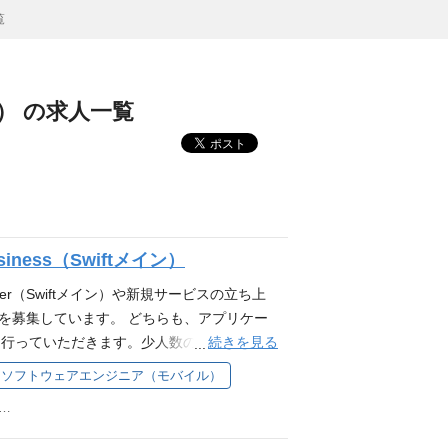
覧
） の求人一覧
 business（Swiftメイン）
eer（Swiftメイン）や新規サービスの立ち上
iftメイン）を募集しています。 どちらも、アプリケー
続きを見る
ら行っていただきます。少人数のチームで素
ことができます。 メイン以外の言語・FW
ソフトウェアエンジニア（モバイル）
、建築・建設業の新しい働き方の推進にプロ
三田三丁目5番19号 住友不動産東京三田ガーデンタワー37F
ダクト（一部抜粋） 施工管理業務をクラウド
リアルタイムに情報伝達「ANDPADチャッ