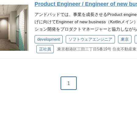
Product Engineer / Engineer of new
ト」 アンドパッドのプロダクト詳細については、サ
「建築・建設業界自体のIT化が進んでいないこと」
アンドパッドでは、事業を成長させるProduct engin
と」からプロダクトとして求められる課題解決が多方
げに向けてEnginner of new business（Kot
つのアプリで課題を解決するのではなく共通モジュ
ション開発をプロダクトマネージャーと協力しなが
ることで、建築・建設業界全体の生産性を改善する
早く、設計〜開発〜テスト、運用まで一貫して携わる
development
ソフトウェアエンジニア
東京
進めています。 Product Engineer / Engineer of 
を触って頂く機会も豊富です。 また、革新者として
様々な機能、アプリを通して、建築・建設業界を変
正社員
東京都港区
ダクトを通じて貢献いただきます。 ■提供中のプロ
ジションです。現在、各プロジェクトごとに5〜10人
で一元管理「ANDPAD施工管理」 全員に漏れなく、
ct Engineer / Engineer of new busines
ト」 アンドパッドのプロダクト詳細については、サ
のプロジェクトでプログラミング言語Swiftを採用して
「建築・建設業界自体のIT化が進んでいないこと」
フォームアプリの開発に取り組んでいます。これら
と」からプロダクトとして求められる課題解決が多方
1
ームで活発に議論しており、CI, テスト, レビュー
つのアプリで課題を解決するのではなく共通モジュ
います。 アンドパッドにおけるProduct Engineer / Engi
ることで、建築・建設業界全体の生産性を改善する
て、今後のビジネス成長による新規プロダクト、ア
進めています。 ANDPADの様々な機能、アプリを
い、より一層品質の高いサービスを提供していくこ
にコミットしていただくポジションです。現在、各プ
す。 💎参考記事💎 ANDPAD黒板のオフラインモード機能
れており、そのうちProduct Engineer / Enginner o
tterを用いたアプリケーションの設計、開発、テス
に携わっています。Androidアプリ開発としては、
携したAPI設計・実装 プロダクトマネージャー・デ
クタリング・拡張を行い、Kotlinベースのアプリで一部
策定 新機能や改善案の提案と実装 事業責任者との