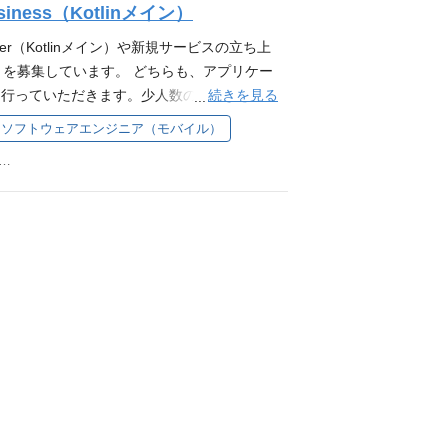
 business（Kotlinメイン）
ービスサイトをご覧ください。 募集背景
と「建築・建設業界が巨大な市場であるこ
eer（Kotlinメイン）や新規サービスの立ち上
面に渡っています。 アンドパッドでは、 1
linメイン）を募集しています。 どちらも、アプリケー
ールに切り出し効率的にアプリを複数展開す
続きを見る
ら行っていただきます。少人数のチームで素
プラットフォーム化の実現を目指して開発を
ことができます。 メイン以外の言語・FW
ソフトウェアエンジニア（モバイル）
new business（Swiftメイン）としてANDPADの
、建築・建設業の新しい働き方の推進にプロ
えていく社会貢献にコミットしていただくポ
三田三丁目5番19号 住友不動産東京三田ガーデンタワー37F
ダクト（一部抜粋） 施工管理業務をクラウド
のチームで構成されており、そのうちProdu
リアルタイムに情報伝達「ANDPADチャッ
s（Swiftメイン）2～3名が開発に携わっています。すべて
ービスサイトをご覧ください。 募集背景
いるほか、Flutterを用いたクロスプラット
と「建築・建設業界が巨大な市場であるこ
の採用技術、開発方針はアプリエンジニアチ
面に渡っています。 アンドパッドでは、 1
など設計・品質へ頻繁にフィードバックされて
ールに切り出し効率的にアプリを複数展開す
neer of new business（Swiftメイン）とし
プラットフォーム化の実現を目指して開発を
ライアンス対応などアプリ領域の拡大に伴
通して、建築・建設業界を変えていく社会貢献
とに貢献してくださる人材を募集していま
ロジェクトごとに5〜10人のチームで構成さ
 リリースまでの軌跡 業務内容 Swift, Flu
f new business（Kotlinメイン）2～3名が開発
ト、運用、リファクタリング バックエンドと連
ANDPADの新規機能の開発や既存機能のリファ
ザイナーと連携をとりながら要件定義・仕様
分をFlutter化することでクロスプラットフ
コミュニケーションを通じたプロジェクトの推