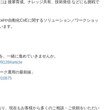
は 後輩育成、ナレッジ共有、技術発信 などにも挑戦で
脱Excelや自動化CoEに関するソリューション／ワークショッ
います。
を、一緒に進めていきませんか。
/9126#article
トワーク運用の最前線」
s/10675
おり、現在もお客様から多くのご相談・ご依頼をいただい