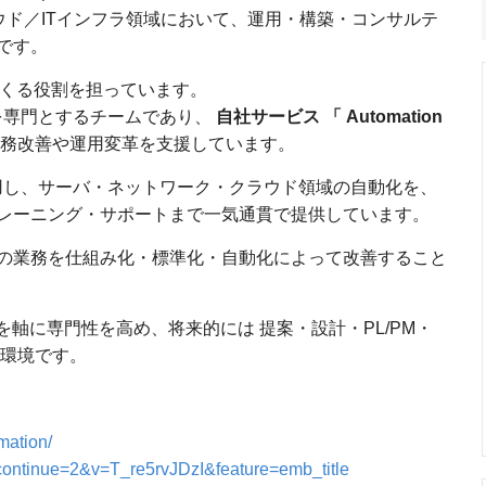
ラウド／ITインフラ領域において、運用・構築・コンサルテ
です。
つくる役割を担っています。
化を専門とするチームであり、
自社サービス 「 Automation
務改善や運用変革を支援しています。
ython などを活用し、サーバ・ネットワーク・クラウド領域の自動化を、
レーニング・サポートまで一気通貫で提供しています。
の業務を仕組み化・標準化・自動化によって改善すること
を軸に専門性を高め、将来的には 提案・設計・PL/PM・
る環境です。
mation/
continue=2&v=T_re5rvJDzI&feature=emb_title