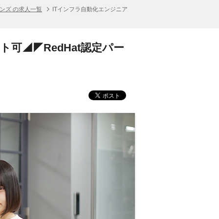
ンズ の求人一覧
ITインフラ自動化エンジニア
可◢◤RedHat認定パー