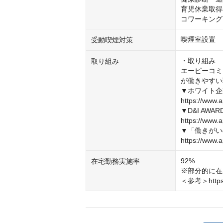
育児休業取得
コワーキング
喫煙室設置
受動喫煙対策
・取り組み

取り組み
エーピーコミ
が働きやすい
▼ホワイト企
https://www.a
▼D&I AW
https://www.a
▼「働きがい
https://www.a
92%

在宅勤務実施率
※部分的に在
＜参考＞https://