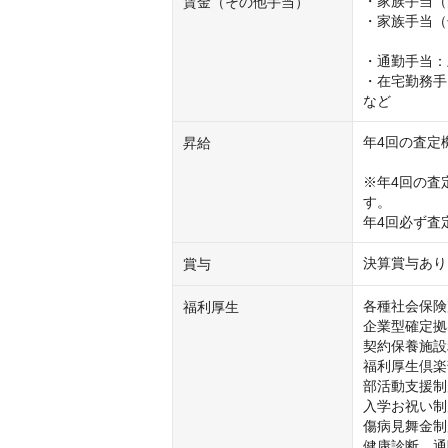
・家族手当（配
賃金（その他手当）
・家族手当（子
　　　　　　　
・通勤手当：上限
・在宅勤務手当
など
年4回の査定
昇給
※年4回の査
す。

年4回必ず査
決算賞与あり
賞与
各種社会保険
福利厚生
企業型確定拠
契約保養施設
福利厚生倶楽
部活動支援制度「
入学お祝い制
傷病見舞金制
健康診断　通