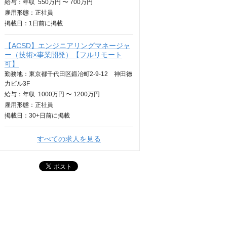
給与：
年収
550万円 〜 700万円
雇用形態：正社員
掲載日：
1日
前に掲載
【ACSD】エンジニアリングマネージャ
ー（技術×事業開発）【フルリモート
可】
勤務地：東京都千代田区鍛冶町2-9-12 神田徳
力ビル3F
給与：
年収
1000万円 〜 1200万円
雇用形態：正社員
掲載日：
30+日
前に掲載
すべての求人を見る