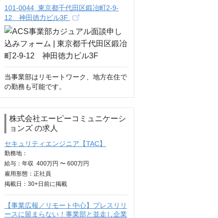
101-0044 東京都千代田区鍛冶町2-9-
12 神田徳力ビル3F
当事業部はリモートワーク、地方在住で
の勤務も可能です。
株式会社エーピーコミュニケーシ
ョンズ の求人
セキュリティエンジニア【TAC】
勤務地：
給与：
年収
400万円 〜 600万円
雇用形態：正社員
掲載日：
30+日
前に掲載
【事業広報／リモート中心】プレスリリ
ースに留まらない！事業部と並走し企業