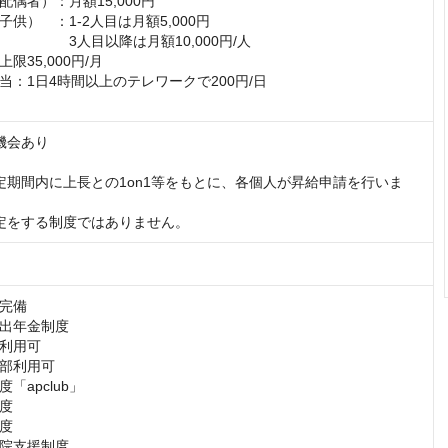
偶者）：月額15,000円

供）　：1-2人目は月額5,000円

　　　　3人目以降は月額10,000円/人

35,000円/月

：1日4時間以上のテレワークで200円/日

機会あり

定期間内に上長との1on1等をもとに、各個人が昇給申請を行いま
定をする制度ではありません。
完備

出年金制度

利用可

部利用可

apclub」

度

度

院支援制度
