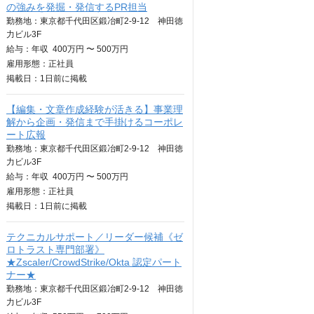
の強みを発掘・発信するPR担当
勤務地：東京都千代田区鍛冶町2-9-12 神田徳
力ビル3F
給与：
年収
400万円 〜 500万円
雇用形態：正社員
掲載日：
1日
前に掲載
【編集・文章作成経験が活きる】事業理
解から企画・発信まで手掛けるコーポレ
ート広報
勤務地：東京都千代田区鍛冶町2-9-12 神田徳
力ビル3F
給与：
年収
400万円 〜 500万円
雇用形態：正社員
掲載日：
1日
前に掲載
テクニカルサポート／リーダー候補《ゼ
ロトラスト専門部署》
★Zscaler/CrowdStrike/Okta 認定パート
ナー★
勤務地：東京都千代田区鍛冶町2-9-12 神田徳
力ビル3F