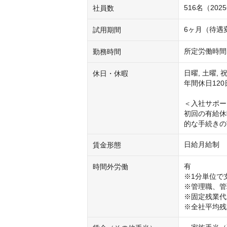
516名（202
社員数
6ヶ月（待遇
試用期間
所定労働時間 
勤務時間
日曜, 土曜, 
休日・休暇
年間休日120
＜入社サポー
初回の有給休
的な手続きの
日給月給制
賃金形態
有

時間外労働
※1分単位で支
※管理職、管
※固定残業代
※全社平均残