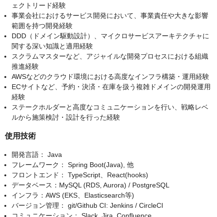
ェクトリード経験
事業会社におけるサービス開発において、事業責任や大きな影響
範囲を持つ開発経験
DDD（ドメイン駆動設計）、マイクロサービスアーキテクチャに
関する深い知識と適用経験
スクラムマスターなど、アジャイルな開発プロセスにおける組織
推進経験
AWSなどのクラウド環境における高度なインフラ構築・運用経験
ECサイトなど、予約・決済・在庫を扱う複雑ドメインの開発運用
経験
ステークホルダーと高度なコミュニケーションを行い、戦略レベ
ルから施策検討・設計を行った経験
使用技術
開発言語： Java
フレームワーク： Spring Boot(Java), 他
フロントエンド： TypeScript、React(hooks)
データベース：MySQL (RDS, Aurora) / PostgreSQL
インフラ：AWS (EKS、Elasticsearch等)
バージョン管理： git/Github CI: Jenkins / CircleCI
コミュニケーション： Slack, Jira, Confluence