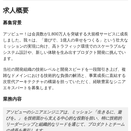
求人概要
募集背景
アソビュー！は会員数が1,800万人を突破する大規模サービスに成長
しました。我々は、「遊びで、1億人の幸せをつくる」という壮大な
ミッションの実現に向け、高トラフィック環境でのスケーラブルな
システム設計や、新しい体験を生み出すプロダクト開発に挑んでい
ます。
当社の開発組織の技術レベルと開発スピードを一段階引き上げ、複
雑なドメインにおける技術的な負債の解消と、事業成長に直結する
次世代アーキテクチャの構築を担っていただく、経験豊富なシニア
エキスパートを募集します。
業務内容
アソビューのシニアエンジニアは、ミッション 「生きるに、遊
びを。」 を技術面から支える中心的な役割を担い、特に技術的
リーダーシップと組織的なリードを通じて、プロダクトとチーム
の成長を牽引します。