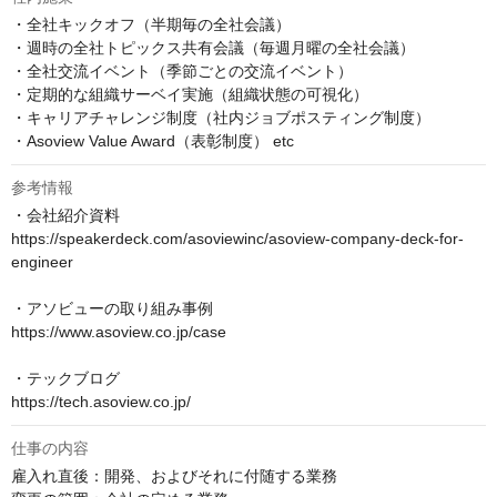
・全社キックオフ（半期毎の全社会議）

・週時の全社トピックス共有会議（毎週月曜の全社会議）

・全社交流イベント（季節ごとの交流イベント）

・定期的な組織サーベイ実施（組織状態の可視化）

・キャリアチャレンジ制度（社内ジョブポスティング制度）

・Asoview Value Award（表彰制度） etc
参考情報
・会社紹介資料

https://speakerdeck.com/asoviewinc/asoview-company-deck-for-
engineer

・アソビューの取り組み事例

https://www.asoview.co.jp/case

・テックブログ

https://tech.asoview.co.jp/
仕事の内容
雇入れ直後：開発、およびそれに付随する業務
