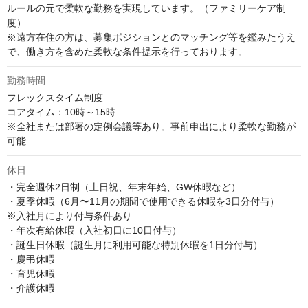
ルールの元で柔軟な勤務を実現しています。（ファミリーケア制
度）

※遠方在住の方は、募集ポジションとのマッチング等を鑑みたうえ
で、働き方を含めた柔軟な条件提示を行っております。
勤務時間
フレックスタイム制度

コアタイム：10時～15時

※全社または部署の定例会議等あり。事前申出により柔軟な勤務が
可能
休日
・完全週休2日制（土日祝、年末年始、GW休暇など）

・夏季休暇（6月〜11月の期間で使用できる休暇を3日分付与）

※入社月により付与条件あり

・年次有給休暇（入社初日に10日付与）

・誕生日休暇（誕生月に利用可能な特別休暇を1日分付与）

・慶弔休暇

・育児休暇

・介護休暇