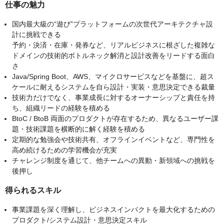
仕事の魅力
国内最大級の“遊び”プラットフォームの次世代アーキテクチャ設
計に挑戦できる
予約・決済・在庫・発券など、リアルビジネスに根ざした複雑な
ドメインの技術的ボトルネック解消と設計改善をリードする面白
さ
Java/Spring Boot、AWS、マイクロサービスなどを基盤に、超ス
ケールに耐えるシステムを自ら設計・実装・意思決定できる裁量
技術力だけでなく、事業成長に対するオーナーシップと責任を持
ち、組織リードの経験を積める
BtoC / BtoB 両面のプロダクトが存在するため、異なるユーザー課
題・技術課題を横断的に解く経験を積める
定期的な勉強会や技術共有、オフラインイベントなど、専門性を
高め続けるための学習機会が充実
チャレンジ制度を通じて、他チームへの異動・新領域への挑戦を
後押し
得られるスキル
事業課題を深く理解し、ビジネスインパクトを最大化するための
プロダクト/システム設計・意思決定スキル