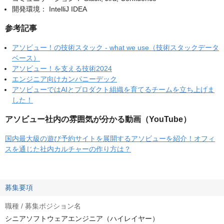
開発環境： IntelliJ IDEA
参考記事
アソビュー！の技術スタック - what we use（技術スタックデータ
ベース）
アソビュー！を支える技術2024
エンジニア向けカンパニーデック
アソビューではAIとプロダクト組織を育てるチームを立ち上げま
した！
アソビュー社内の雰囲気が分かる動画（YouTube）
国内最大級の遊び予約サイトを展開するアソビューを紹介！オフィ
スを通じた社内カルチャーの作り方は？
募集要項
職種 / 募集ポジション名
シニアソフトウェアエンジニア（ハイレイヤー）