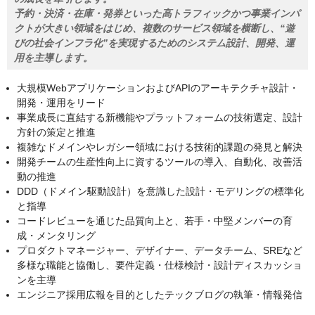
予約・決済・在庫・発券といった高トラフィックかつ事業インパ
クトが大きい領域をはじめ、複数のサービス領域を横断し、“遊
びの社会インフラ化”を実現するためのシステム設計、開発、運
用を主導します。
大規模WebアプリケーションおよびAPIのアーキテクチャ設計・
開発・運用をリード
事業成長に直結する新機能やプラットフォームの技術選定、設計
方針の策定と推進
複雑なドメインやレガシー領域における技術的課題の発見と解決
開発チームの生産性向上に資するツールの導入、自動化、改善活
動の推進
DDD（ドメイン駆動設計）を意識した設計・モデリングの標準化
と指導
コードレビューを通じた品質向上と、若手・中堅メンバーの育
成・メンタリング
プロダクトマネージャー、デザイナー、データチーム、SREなど
多様な職能と協働し、要件定義・仕様検討・設計ディスカッショ
ンを主導
エンジニア採用広報を目的としたテックブログの執筆・情報発信