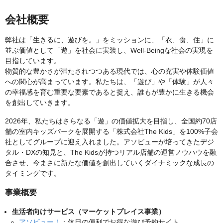
会社概要
弊社は「生きるに、遊びを。」をミッションに、「衣、食、住」に
並ぶ価値として「遊」を社会に実装し、Well-Beingな社会の実現を
目指しています。
物質的な豊かさが満たされつつある現代では、心の充実や体験価値
への関心が高まっています。私たちは、「遊び」や「体験」が人々
の幸福感を育む重要な要素であると捉え、誰もが豊かに生きる機会
を創出していきます。
2026年、私たちはさらなる「遊」の価値拡大を目指し、全国約70店
舗の室内キッズパークを展開する「株式会社The Kids」を100%子会
社としてグループに迎え入れました。アソビューが培ってきたデジ
タル・DXの知見と、The Kidsが持つリアル店舗の運営ノウハウを融
合させ、今まさに新たな価値を創出していくダイナミックな成長の
タイミングです。
事業概要
生活者向けサービス（マーケットプレイス事業）
アソビュー！
：休日の便利でお得な遊び予約サイト