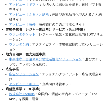
アソビュー！ギフト
：大切な人に思い出を贈る。体験ギフト販
売サイト
アソビュー！ふるさと納税
：体験型返礼品特化型のふるさと納
税サイト
アソビュー！海外
：海外旅行の予約が可能なサイト
体験事業者・レジャー施設向けサービス（SaaS事業）
ウラカタチケット
：レジャー・観光・文化施設様向けDXソリュ
ーション
ウラカタ予約
：アクティビティ・体験教室様向けDXソリューシ
ョン
地方自治体・観光支援事業
中央省庁・自治体向け地域活性化ソリューション
：遊びのチカ
ラで、ニッポンを元気に。
広告事業
広告ソリューション
：ナショナルクライアント・広告代理店向
け
アソビュー！ギフト
：企業向け体験ギフト
店舗型事業（LBE事業）
株式会社TheKids
：全国約70店舗の室内キッズパーク「The
Kids」を展開・運営