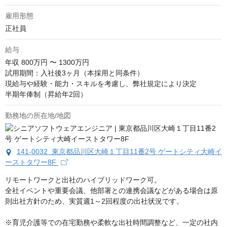
雇用形態
正社員
給与
年収
800万円 〜 1300万円
試用期間：入社後3ヶ月（本採用と同条件）

現給与や経験・能力・スキルを考慮し、弊社規定により決定

半期年俸制（昇給年2回）
勤務地の所在地/地図
141-0032 東京都品川区大崎１丁目11番2号 ゲートシティ大崎イ
ーストタワー8F
リモートワークと出社のハイブリッドワーク可。

全社イベントや重要会議、他部署との連携会議などがある場合は原
則出社方針のため、実質週1～2回程度の出社状況です。

※育児介護等での在宅勤務や柔軟な出社時間調整など、一定の社内