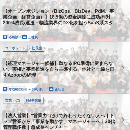
【オープンポジション（BizOps、BizDev、PdM、事
業企画、経営企画）】18.5億の資金調達に成功/昨対
200%成長/運送・物流業界のDX化を担うSaaS系スター
トアップ
応相談
正社員
コーポレート
社長室
【経理マネージャー候補】単なるIPO準備に留まらな
い。実権と事業推進を自ら主導する、他社と一線を画
すAzoopの経理
年収
650万円 〜 850万円
正社員
営業・CS
FM事業部
【法人営業】“営業力”だけで終わりたくない人へ｜ト
ップ営業から「事業を動かす」マネージャーへ｜20代
管理職多数｜急成長ベンチャー