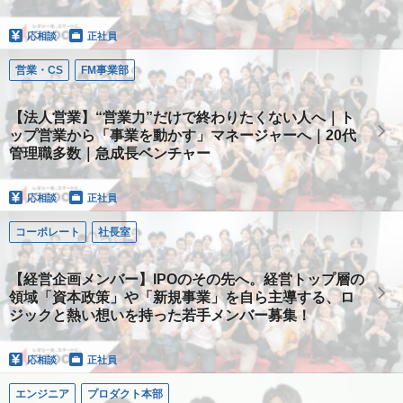
応相談
正社員
営業・CS
FM事業部
【法人営業】“営業力”だけで終わりたくない人へ｜ト
ップ営業から「事業を動かす」マネージャーへ｜20代
管理職多数｜急成長ベンチャー
応相談
正社員
コーポレート
社長室
【経営企画メンバー】IPOのその先へ。経営トップ層の
領域「資本政策」や「新規事業」を自ら主導する、ロ
ジックと熱い想いを持った若手メンバー募集！
応相談
正社員
エンジニア
プロダクト本部