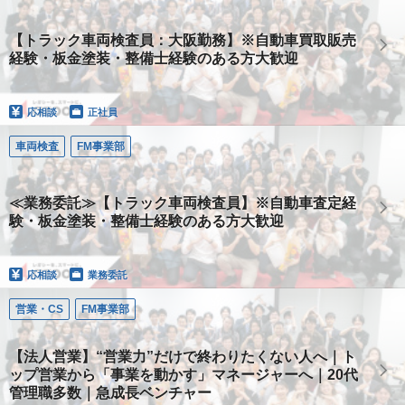
【トラック車両検査員：大阪勤務】※自動車買取販売
経験・板金塗装・整備士経験のある方大歓迎
応相談
正社員
車両検査
FM事業部
≪業務委託≫【トラック車両検査員】※自動車査定経
験・板金塗装・整備士経験のある方大歓迎
応相談
業務委託
営業・CS
FM事業部
【法人営業】“営業力”だけで終わりたくない人へ｜ト
ップ営業から「事業を動かす」マネージャーへ｜20代
管理職多数｜急成長ベンチャー