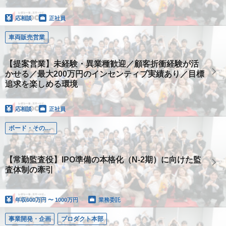
応相談
正社員
車両販売営業
【提案営業】未経験・異業種歓迎／顧客折衝経験が活
かせる／最大200万円のインセンティブ実績あり／目標
追求を楽しめる環境
応相談
正社員
ボード・その他/常勤監査役
【常勤監査役】IPO準備の本格化（N-2期）に向けた監
査体制の牽引
年収
600万円 〜 1000万円
業務委託
事業開発・企画
プロダクト本部