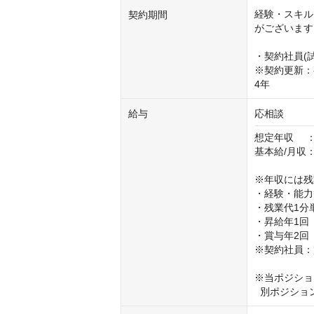
経験・スキル
契約期間
がございます

・契約社員(試
※契約更新：
4年
給与
応相談
想定年収　 ：6
基本給/月収：
※年収には残
・経験・能力
・残業代1分
・昇給年1回
・賞与年2回

※契約社員：
※当ポジショ
  別ポジ