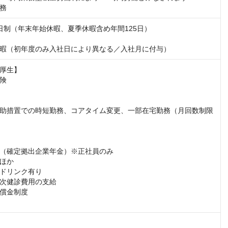
務
日制（年末年始休暇、夏季休暇含め年間125日）

暇（初年度のみ入社日により異なる／入社月に付与）
厚生】

険

助措置での時短勤務、コアタイム変更、一部在宅勤務（月回数制限
（確定拠出企業年金）※正社員のみ

ほか

ドリンク有り

次健診費用の支給

償金制度
