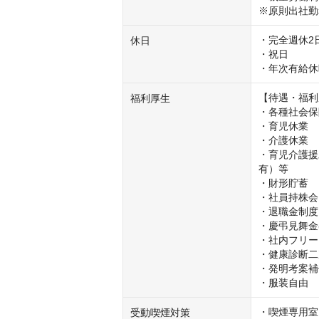
※原則出社勤
・完全週休2
休日
・祝日

・年次有給休
【待遇・福利
福利厚生
・各種社会保
・育児休業

・介護休業

・育児介護援
有）等

・財形貯蓄

・社員持株会

・退職金制度
・慶弔見舞金
・社内フリー
・健康診断二
・発明考案補
・服装自由
・喫煙専用室

受動喫煙対策