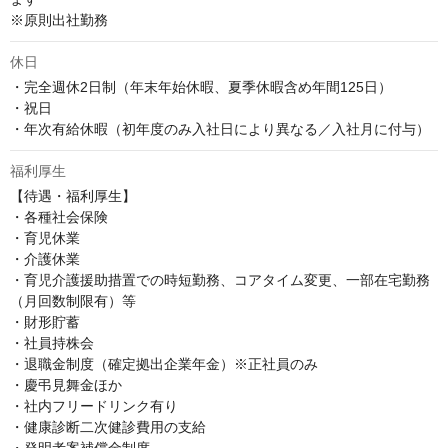
※原則出社勤務
休日
・完全週休2日制（年末年始休暇、夏季休暇含め年間125日）

・祝日

・年次有給休暇（初年度のみ入社日により異なる／入社月に付与）
福利厚生
【待遇・福利厚生】

・各種社会保険

・育児休業

・介護休業

・育児介護援助措置での時短勤務、コアタイム変更、一部在宅勤務
（月回数制限有）等

・財形貯蓄

・社員持株会

・退職金制度（確定拠出企業年金）※正社員のみ

・慶弔見舞金ほか

・社内フリードリンク有り

・健康診断二次健診費用の支給
