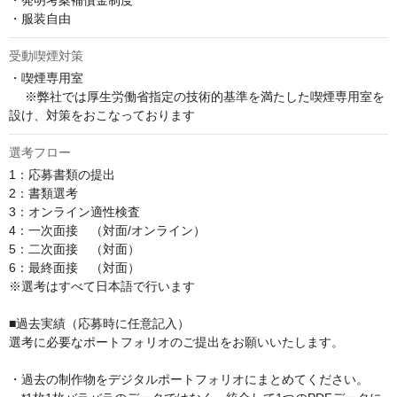
・発明考案補償金制度

・服装自由
受動喫煙対策
・喫煙専用室

 　※弊社では厚生労働省指定の技術的基準を満たした喫煙専用室を
設け、対策をおこなっております
選考フロー
1：応募書類の提出

2：書類選考

3：オンライン適性検査

4：一次面接　（対面/オンライン） 

5：二次面接　（対面）

6：最終面接　（対面﻿）

※選考はすべて日本語で行います

■過去実績（応募時に任意記入）

選考に必要なポートフォリオのご提出をお願いいたします。

・過去の制作物をデジタルポートフォリオにまとめてください。
