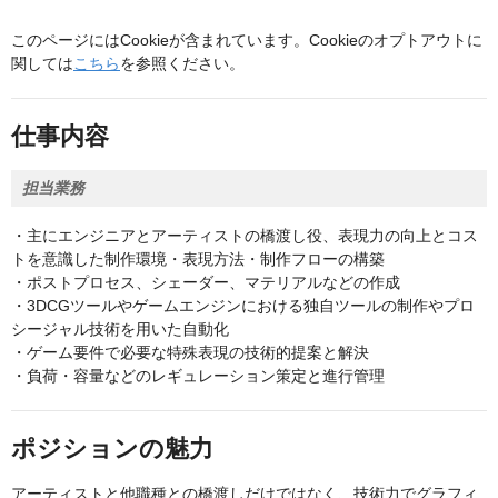
このページにはCookieが含まれています。Cookieのオプトアウトに
関しては
こちら
を参照ください。
仕事内容
担当業務
・主にエンジニアとアーティストの橋渡し役、表現力の向上とコス
トを意識した制作環境・表現方法・制作フローの構築
・ポストプロセス、シェーダー、マテリアルなどの作成
・3DCGツールやゲームエンジンにおける独自ツールの制作やプロ
シージャル技術を用いた自動化
・ゲーム要件で必要な特殊表現の技術的提案と解決
・負荷・容量などのレギュレーション策定と進行管理
ポジションの魅力
アーティストと他職種との橋渡しだけではなく、技術力でグラフィ