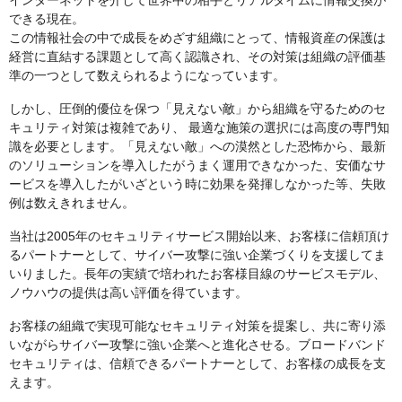
インターネットを介して世界中の相手とリアルタイムに情報交換が
できる現在。
この情報社会の中で成長をめざす組織にとって、情報資産の保護は
経営に直結する課題として高く認識され、その対策は組織の評価基
準の一つとして数えられるようになっています。
しかし、圧倒的優位を保つ「見えない敵」から組織を守るためのセ
キュリティ対策は複雑であり、 最適な施策の選択には高度の専門知
識を必要とします。「見えない敵」への漠然とした恐怖から、最新
のソリューションを導入したがうまく運用できなかった、安価なサ
ービスを導入したがいざという時に効果を発揮しなかった等、失敗
例は数えきれません。
当社は2005年のセキュリティサービス開始以来、お客様に信頼頂け
るパートナーとして、サイバー攻撃に強い企業づくりを支援してま
いりました。長年の実績で培われたお客様目線のサービスモデル、
ノウハウの提供は高い評価を得ています。
お客様の組織で実現可能なセキュリティ対策を提案し、共に寄り添
いながらサイバー攻撃に強い企業へと進化させる。ブロードバンド
セキュリティは、信頼できるパートナーとして、お客様の成長を支
えます。