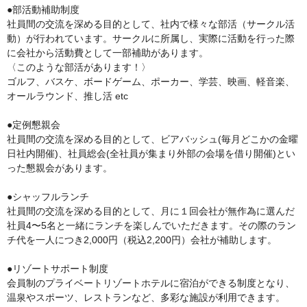
●部活動補助制度

社員間の交流を深める目的として、社内で様々な部活（サークル活
動）が行われています。サークルに所属し、実際に活動を行った際
に会社から活動費として一部補助があります。

〈このような部活があります！〉

ゴルフ、バスケ、ボードゲーム、ポーカー、学芸、映画、軽音楽、
オールラウンド、推し活 etc

●定例懇親会

社員間の交流を深める目的として、ビアバッシュ(毎月どこかの金曜
日社内開催)、社員総会(全社員が集まり外部の会場を借り開催)とい
った懇親会があります。

●シャッフルランチ

社員間の交流を深める目的として、月に１回会社が無作為に選んだ
社員4〜5名と一緒にランチを楽しんでいただきます。その際のラン
チ代を一人につき2,000円（税込2,200円）会社が補助します。

●リゾートサポート制度

会員制のプライベートリゾートホテルに宿泊ができる制度となり、
温泉やスポーツ、レストランなど、多彩な施設が利用できます。