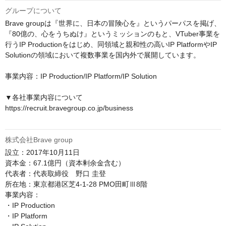
グループについて
Brave groupは『世界に、日本の冒険心を』というパーパスを掲げ、
『80億の、心をうちぬけ』というミッションのもと、VTuber事業を
行うIP Productionをはじめ、同領域と親和性の高いIP PlatformやIP 
Solutionの領域において複数事業を国内外で展開しています。

事業内容：IP Production/IP Platform/IP Solution

▼各社事業内容について

https://recruit.bravegroup.co.jp/business

株式会社Brave group
設立：2017年10月11日

資本金：67.1億円（資本剰余金含む）

代表者：代表取締役　野口 圭登

所在地：東京都港区芝4-1-28 PMO田町Ⅲ8階

事業内容：

・IP Production

・IP Platform
