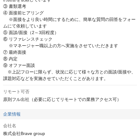
③ 書類選考

④ 面接前ヒアリング

　 ※面接をより良い時間にするために、簡単な質問の回答をフォー
ムにて依頼しています

⑤ 面談/面接（2～3回程度）

⑥ リファレンスチェック

　 ※マネージャー職以上の方へ実施をさせていただきます

⑦ 最終面接

⑧ 内定

⑨ オファー面談

　※上記フローに限らず、状況に応じて様々な方との面談/面接や、
課題対応などを実施させていただくことがあります。
リモート可否
原則フル出社（必要に応じてリモートでの業務アクセス可）
企業情報
会社名
株式会社Brave group