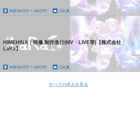
年収
360万円 〜 600万円
正社員
HIMEHINA｜映像 制作進行(MV・LIVE等)【株式会社
LaRa】
年収
360万円 〜 600万円
正社員
すべての求人を見る