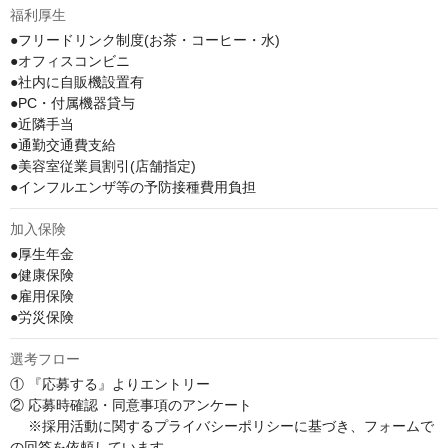
福利厚生
●フリードリンク制度(お茶・コーヒー・水)

●オフィスコンビニ

●社内に自販機設置有

●PC・付属機器貸与

●近隣手当

●通勤交通費支給

●美容室従業員割引(店舗指定)

●インフルエンザ等の予防接種費用負担
加入保険
●厚生年金

●健康保険

●雇用保険

●労災保険
選考フロー
① 『応募する』よりエントリー

② 応募時確認・同意事項のアンケート

　 ※採用活動に関するプライバシーポリシーに基づき、フォームで
の回答を依頼しています
