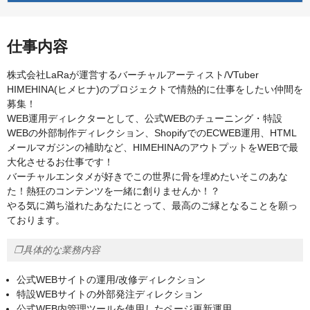
仕事内容
株式会社LaRaが運営するバーチャルアーティスト/VTuber
HIMEHINA(ヒメヒナ)のプロジェクトで情熱的に仕事をしたい仲間を
募集！
WEB運用ディレクターとして、公式WEBのチューニング・特設
WEBの外部制作ディレクション、ShopifyでのECWEB運用、HTML
メールマガジンの補助など、HIMEHINAのアウトプットをWEBで最
大化させるお仕事です！
バーチャルエンタメが好きでこの世界に骨を埋めたいそこのあな
た！熱狂のコンテンツを一緒に創りませんか！？
やる気に満ち溢れたあなたにとって、最高のご縁となることを願っ
ております。
❐具体的な業務内容
公式WEBサイトの運用/改修ディレクション
特設WEBサイトの外部発注ディレクション
公式WEB内管理ツールを使用したページ更新運用