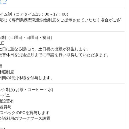
認
ム制（コアタイム13：00～17：00）

応じて専門業務型裁量労働制度をご提示させていただく場合がござ
日制（土曜日・日曜日・祝日）

日

土日に重なる際には、土日祝の出勤が発生します。

振替休日を別途翌月までに申請を行い取得していただきます。



休暇制度

日間の特別休暇を付与します。
ンク制度(お茶・コーヒー・水)

ビニ

機設置有

器貸与

スペックのPCを貸与します

会議利用のワークブース設置
