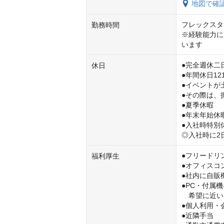
地図で確
フレックスタイ
勤務時間
※経験能力に
います
●完全週休二
休日
●年間休日121
●イベントが
●その際は、
●夏季休暇

●年末年始休暇
●入社時特別
◎入社時に2
●フリードリ
福利厚生
●オフィスコン
●社内に自販
●PC・付属機
　希望に近い
●個人利用・
●近隣手当
