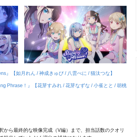
』【如月れん / 神成きゅぴ / 八雲べに / 猫汰つな】
 Phrase！』【花芽すみれ / 花芽なずな / 小雀とと / 胡桃
釈から最終的な映像完成（V編）まで、担当話数のクオリ