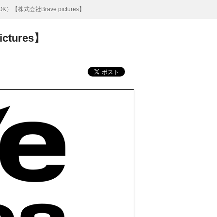
株式会社Brave pictures】
tures】