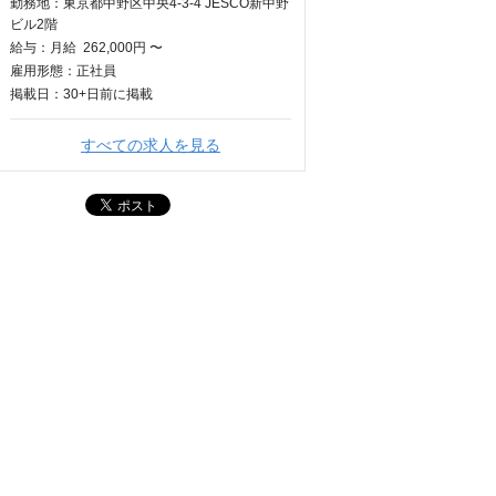
勤務地：東京都中野区中央4-3-4 JESCO新中野
ビル2階
給与：
月給
262,000円 〜
雇用形態：正社員
掲載日：
30+日
前に掲載
すべての求人を見る