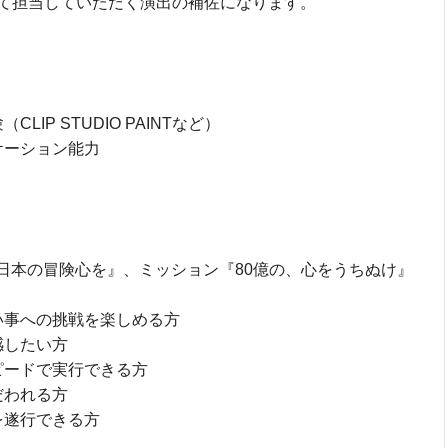
て担当していただく演出の補佐になります。
IP STUDIO PAINTなど）
ケーション能力
界に、日本の冒険心を』、ミッション『80億の、心をうちぬけ』
い事への挑戦を楽しめる方
感したい方
ピードで実行できる方
だわれる方
を遂行できる方