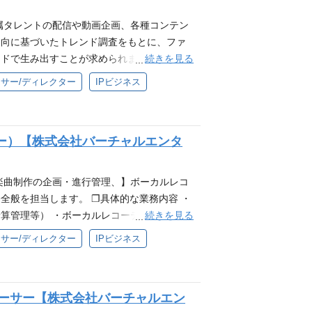
リードし、関係者を巻き込みながら推進でき
オ部について 配属となるスタジオ部は、当社
エティ番組、イベントなどの制作・運営に関する
属タレントの配信や動画企画、各種コンテン
MUSIC」等が実施する3D LIVEにおけるモ
どの3Dコンテンツ制作に関する知見 ・テクニ
動向に基づいたトレンド調査をもとに、ファ
部門です。また、オフラインイベント時は当
物像 ・Brave groupのパーパス『世界
続きを見る
ドで生み出すことが求められます。 ❐具体
（オンラインライブ） ❐当ポジションの魅力
うちぬけ』を一緒に体現できる方 ・自発的な
および企画立案・構成・台本制作 ・配信や現
わることができる ・「どうすればキャラクタ
サー/ディレクター
IPビジネス
・試行錯誤をしながら自己成長を実感したい
後のアナリティクス分析および数値に基づい
出を作成できるか？」等、バーチャルライ
できる方 ・妥協せず細かい部分まで品質にこ
意分野に応じて役割を分担します。 必要とな
・将来的にスタジオ部の責任者や、より高いク
できる方 参考 ❐配属部署について 配属と
Photoshopのソフトウェアを扱った業務経験 ・放
発責任者を目指すことができる
いすぽっ！」、「RIOT MUSIC」等が実
ー）【株式会社バーチャルエンタ
たはディレクター経験 ❐歓迎要件 ・テレビ
ど全ての制作を担っている部門です。 また、
ビまたはネットでのバラエティ番組、コンテン
っています。 ❐制作実績（オンラインライ
ベントや配信の制作経験 ・テレビまたはネッ
楽曲制作の企画・進行管理、】ボーカルレコ
来ます。 ・ライブ配信やオフラインライブ制
ィストの魅力を伝えるコンテンツといった
全般を担当します。 ❐具体的な業務内容 ・
経験 ・映像・音響・照明・舞台演出の基礎知
eにおけるSEO対策の知見 ・モーションキャプ
続きを見る
算管理等） ・ボーカルレコーディングのデ
クトリーダーにステップアップする事も可能
be Shortsなどのショートメディア向け映像の
. 上記の業務を中心に幅広くご担当いただきま
ですが、モーションキャプチャー等の現場経
サー/ディレクター
IPビジネス
のパーパス『世界に、日本の冒険心を』ミッション
界または関連する企業のご経験（3年以上） ・
い為、クオリティアップの余地があり面白い
・自発的な貢献意欲を発揮し、新しい事への挑
スを最大限に引き出す、高いコミュニケーショ
感したい方 ・自身の仕事に責任を持ち圧倒的
ベルにおけるプロモーション業務のご経験（経
品質にこだわれる方 ・互いにリスペクトしチ
ューサー【株式会社バーチャルエン
おけるエンジニアスキル ・ポップス、アニソ
 当社グループ会社のバーチャルエンターテイ