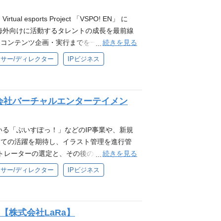
ト（ピッチ・タイミング修正）スキル ・作詞、
-entertainment.co.jp/ 少数精鋭で業務に
める人物像 ・Brave groupのパーパス『世
sports Project 「VSPO! EN」 に
持って業務に取り組んでいます。 変化の激
うちぬけ』を一緒に体現できる方 ・自発的な
海外向けに活動するタレントの成長を最前線
指せる環境です。 ❐キャリアパス ご自身の
・試行錯誤をしながら自己成長を実感したい
続きを見る
、コンテンツ企画・実行までを一気通貫で担
メントや、より広範な事業プロデュースな
できる方 ・妥協せず細かい部分まで品質にこ
レントのプロデュース方針策定およびマネジメ
、スペシャリストとしてキャリアを築くこと
サー/ディレクター
IPビジネス
できる方 参考 ❐配属部署について 当社グ
したコンテンツ戦略設計 ・配信・動画・イベ
ります。 HP：https://virtual-e
スケジュール管理、社内外関係者との調整 ・
っており、一人ひとりが自律的に動き、責任感を持って
となるスキル・経験 ❐必須要件 ・ビジネス
ピード感を持ちながら、共に高みを目指せる
会社バーチャルエンターテイメン
❐歓迎要件 ※すべてを満たしていなくても、
に応じて、将来的にはチームのマネジメント
ます。 ・海外カルチャー・英語圏コミュニ
アパスがあります。 専門性を極め、スペシ
企画立案〜制作統括の実務経験 ・複数案件を
いる「ぶいすぽっ！」などのIP事業や、新規
タメ業界でのプロデュース、ディレクション
しての活躍を期待し、イラスト管理を進行管
ンツ制作・運営経験 ・話題性・バズを生む企
続きを見る
ストレーターの選定と、その後の発注～納品ま
般に関する深い知見・ディレクション経験 ・
サンポーズなどの修正指示) ・社内連携や、
サー/ディレクター
IPビジネス
る人物像 ・Brave groupのパーパス
ットなど） ・イラスト内容の企画・資料作
心をうちぬけ』を一緒に体現できる方 ・自発
やスキルに応じて幅広くご担当いただきます。
方 ・試行錯誤をしながら自己成長を実感し
ど多岐に渡ります。 必要となるスキル・経
実行できる方 ・妥協せず細かい部分まで品質
等)【株式会社LaRa】
制作、ディレクション、監修経験 ・Photo
遂行できる方 参考 ❐配属部署について 当