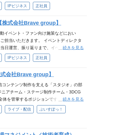
を優先し、スピード感ある進行ができる方 ❐
管理し、イベントを成功に導いていただきま
IPビジネス
正社員
ションに共感できる方 ・熱量が高く、エンタメ
トの企画立案、制作進行、運営 イベントコンセ
スピーディーにできる方 ・成果を優先し、プ
社、会場、技術会社、クリエイター、社内関
会社Brave group】
あり、試行錯誤を楽しみながら成長したい方
予算管理、コストコントロール 見積精査、発
方 ・チームを尊重し、コミュニケーション
ディレクション、トラブルシューティング 実
連動イベント・ファン向け施策などにおい
 ・とにかくエンタメやVTuberが好き ・
運用ルールの整備、標準化 必須スキル リ
ご担当いただきます。 イベントディレクタ
ードと柔軟性に自信がある ・プロデューサー
興行など）における運営、管理、または制作
続きを見る
、当日運営、振り返りまで、イベントが円滑
部署について エンタメテック事業室への配属
外となります。 予算、予実管理経験 外部
ます。 入社後は、制作進行や運営サポート
IPビジネス
正社員
インタビュー記事 https://media.br
スキル ライブ、コンサート、演劇等の大規模
ベントの一部領域における進行主担当や、予
 IPコンテンツ、エンタメ領域、芸能プロダ
も段階的に挑戦いただくことを期待していま
社Brave group】
延等のリスクを早期に検知し、改善した経験
トの制作進行サポート 企画内容、進行計画、運
める人物像 Brave groupのパーパス
会社、クリエイター、社内関係者との連絡・
ライブ・配信コンテンツ制作を支える「スタジオ」の部
、心をうちぬけ』を一緒に体現できる方 自発
きの補助 イベント当日の運営サポート、実施
ニアチーム・ステージ制作チーム・3DCG
方 試行錯誤をしながら自己成長を実感した
ベントなどにおける運営、制作、進行管理いず
続きを見る
全体を管掌するポジションです。 ❐具体的な
行できる方 妥協せず細かい部分まで品質にこ
ーションを取りながら業務を進めた経験 エン
行 ・次期マネジメント層の育成、メンバー教
ライブ・配信
ぶいすぽっ！
きる方 配属部署について 当社グループが
の興味関心 歓迎スキル IPコンテンツ、エンタ
用推進 等 必要となるスキル・経験 ❐必須
ライブの制作を担う部門です。 IPを運営する
ト当日の現場運営、受付、誘導、進行補助な
系、クリエイティブ人材のマネジメント経験
んでいただけるようなイベントの制作準備・
請求まわりの事務処理経験 求める人物像 B
持ちの方 ・エンタメやIT、スタートアップ企
イベント部一推し記事＞ 「イベントを通して
』・ミッション『80億の、心をうちぬけ』を一