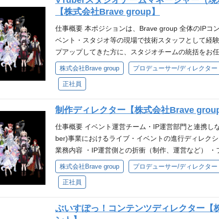
VTuberスタジオチームマネージャー（
業や急成長環境での組織マネジメント経験 例：ゲー
お客様に「最高に楽しい」を届けたい」ぶいすぽっ！
緒に体現できる方 自発的な貢献意欲を発揮し、新し
【株式会社Brave group】
を運営するIT企業 ・業務効率化や組織最適化に関す
り キャリアパス 担当するイベントの規模や種類を
ら自己成長を実感したい方 自身の仕事に責任を持ち
経験とスキル ・他企業との折衝を行われた経験 ❐歓
仕事概要 本ポジションは、Brave group 全体のIP
高めることができます。 将来的には、イベント部門
かい部分まで品質にこだわれる方 互いにリスペクト
メント経験 ・映像制作における品質管理などの経験 
ベント・スタジオ等の現場で技術スタッフとして経
すことも可能です。
いて 当社グループが運営するVTuberに関連する
術に対する高い興味・関心 ❐求める人物像 ・Brave
プアップしてきた方に、スタジオチームの統括をお任
です。 IPを運営するグループ会社と連携をとりな
を』・ミッション『80億の、心をうちぬけ』を一緒
し、その成長を後押ししながら、チーム全体のパフォ
株式会社Brave group
プロデューサー/ディレクター
ベントの制作準備・イベント当日のオペレーションを
し、新しい事への挑戦を楽しめる方 ・試行錯誤をし
体的な業務内容 ・スタジオ運営に関わる業務フロー
「イベントを通してお客様に「最高に楽しい」を届け
に責任を持ち圧倒的スピードで実行できる方 ・妥協
正社員
行できる環境づくり ・技術メンバーの育成・評価・キ
4の舞台裏と振り返り キャリアパス 担当するイベ
いにリスペクトしチームで業務を遂行できる方 参考 
運営側との折衝 必要となるスキル・経験 ❐必須要件
ーとしての専門性を高めることができます。 将来的
任しておりますが、当社グループ運営のIPの成長及
制作ディレクター【株式会社Brave grou
はそれに準ずる施設での運営管理・マネジメント経験
ャリアアップを目指すことも可能です。
ります。 そこで、よりハイクオリティな制作を短い
育成（オンボーディング）の経験 ・モーションキャ
仕事概要 イベント運営チーム・IP運営部門と連携しな
させるべく、部門の統括・運営をお任せ出来る方を募
ずれかの技術分野における基礎知識（専門的な実務
ber)事業におけるライブ・イベントの進行ディレク
いて 配属となるスタジオ部は、当社グループが運営する
に会話できるレベル） ❐歓迎要件 ・生放送やライ
業務内容 ・IP運営側との折衝（制作、運営など） 
C」等が実施する3D LIVEにおけるモデル・ステ
ル等）の対応および再発防止策の策定経験 ・エンタ
予算見積り ・スケジュール・工程作成および管理 ・
す。 また、オフラインイベント時は当日の配信環境
株式会社Brave group
プロデューサー/ディレクター
るプロジェクトマネジメント経験 ・多数の演者（タ
規プロジェクトの立ち上げ など 必要となるスキル・
ラインライブ） ❐技術提供例（オフラインイベント） 
わる現場での折衝経験 ❐求める人物像 ・Brave g
正社員
ム、アニメ、ライブ配信、イベント企画・運営事業会
点＆各イベント無料パート同時配信 スタジオ部責任者(
ミッション『80億の、心をうちぬけ』を一緒に体現
ンツまたはイベントに関する仕様書・進行資料の作成
向けて最高なものを届けたい方と一緒に働きたい」
い事への挑戦を楽しめる方 ・試行錯誤をしながら自
ぶいすぽっ！コンテンツディレクター【
並行して管理・推進できる高いマルチタスク能力およ
と今後のミッションについて ※インタビュー当初の部門
持ち圧倒的スピードで実行できる方 ・妥協せず細か