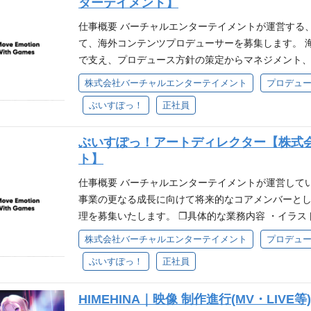
ターテイメント】
ン、VTuber楽曲における高度なボーカルエディッ
メントへの配属を予定しております。 HP：https://virtual
作曲の知見がある方 ・VTuberへの強い関心や興味 ❐求
仕事概要 バーチャルエンターテイメントが運営する、Virtual e
あたっており、一人ひとりが自律的に動き、責任感を
界に、日本の冒険心を』ミッション『80億の、心を
て、海外コンテンツプロデューサーを募集します。 
しい業界で、スピード感を持ちながら、共に高みを目
貢献意欲を発揮し、新しい事への挑戦を楽しめる方 
で支え、プロデュース方針の策定からマネジメント
志向性や実績に応じて、将来的にはチームのマネジ
方 ・自身の仕事に責任を持ち圧倒的スピードで実行
うポジションです。 ❐具体的な業務内容 ・海外タ
ど、幅広いキャリアパスがあります。 専門性を極め
株式会社バーチャルエンターテイメント
プロデュー
だわれる方 ・互いにリスペクトしチームで業務を遂行
ント業務 ・市場調査・競合分析・数値分析をもとに
も可能です。
ループ会社のバーチャルエンターテイメントへの配属を予定してお
ぶいすぽっ！
正社員
ントなど各種コンテンツの企画・実行 ・制作進行・
ntertainment.co.jp/ 少数精鋭で業務にあた
英語環境でのコミュニケーションおよび折衝業務 必要
業務に取り組んでいます。 変化の激しい業界で、ス
ぶいすぽっ！アートディレクター【株式
レベルの英語力（会議・交渉・ドキュメント対応） 
環境です。 ❐キャリアパス ご自身の志向性や実績
ト】
成長意欲やコンテンツへの熱量を重視して選考いたし
や、より広範な事業プロデュースなど、幅広いキャリ
ティへの理解 ・グローバル向けコンテンツにおける
仕事概要 バーチャルエンターテイメントが運営して
ャリストとしてキャリアを築くことも可能です。
同時に動かす制作スケジュール管理・推進力 ・エン
事業の更なる成長に向けて将来的なコアメンバーと
経験 ・VTuber／ゲーム／エンタメ領域でのコンテ
理を募集いたします。 ❐具体的な業務内容 ・イラ
画演出・大型施策のプロデュース経験 ・映像制作全
での進行管理 ・イラスト監修、品質管理(設定・デッ
株式会社バーチャルエンターテイメント
プロデュー
営業・タイアップなどビジネスサイドとの協業経験 ❐求め
クリエイターとのコミュニケーション（メール・チャ
『世界に、日本の冒険心を』ミッション『80億の、
ぶいすぽっ！
正社員
成 ・業務環境の構築 上記の業務を中心に、ご経験
的な貢献意欲を発揮し、新しい事への挑戦を楽しめる
ご担当いただくイラスト制作は、グッズ・イベントな
たい方 ・自身の仕事に責任を持ち圧倒的スピードで
HIMEHINA｜映像 制作進行(MV・LIVE
験 ❐必須要件 ・キャラクターIP業務におけるイラスト
にこだわれる方 ・互いにリスペクトしチームで業務を