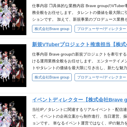
イベント、ファンコミュニティ等における企画制作ま
仕事内容 ❐具体的な業務内容 Brave groupのVTu
案、提案資料などを作成し、関係者に提案した経験 
務全般をお任せします。 タレントの価値を最大限に
ジュール管理を行った経験 エンタメ、IP、VTube
ションです。 加えて、新規事業のプロデュース業務も
に対する強い関心・理解 歓迎スキル VTuberにおける
ber/新規事業における企画立案、コンセプト設計、ペル
株式会社Brave group
プロデューサー/ディレクター
点での専門知識より、キャッチアップする意欲を重視します。 Ad
クション、コンテンツ制作サポート、スケジュール管
フトウェアを扱って業務を遂行できる VTuber、Yo
理、相談対応などのサポート業務 必要となるスキル
出演コンテンツ制作経験 IPコンテンツ、ファンコ
新規VTuberプロジェクト推進担当【株式会社
の経験(年数、人数は問いません) ・エンターテイン
ント等の企画運営経験 KPIや視聴データ、ユーザー
タメ業界（音楽/ゲーム/アニメ）への深い知識、興味 ❐
仕事内容 Brave groupの新規プロジェクトを牽引す
ント、PPV配信、キャンペーン等、番組・動画以外
ーテインメント領域でのプロデュース、またはそれに
ける運用業務全般をお任せします。 エンターテイメ
または新規事業の立ち上げ経験 求める人物像 Brave
トマネジメント経験（1年以上） ・円滑なコミュニケ
トやタレントの価値を最大限に引き出し、新たな魅力
を』・ミッション『80億の、心をうちぬけ』を一緒
める人物像 ・Brave groupのパーパス『世界に
内容 ・YouTubeチャンネル運用 ・コンテンツ企
株式会社Brave group
プロデューサー/ディレクター
新しい事への挑戦を楽しめる方 試行錯誤をしながら
うちぬけ』を一緒に体現できる方 ・自発的な貢献意
演のサポート ・ライバーに関連するイラスト等制作
持ち圧倒的スピードで実行できる方 妥協せず細かい
・試行錯誤をしながら自己成長を実感したい方 ・自
関わる各種ライセンス許諾管理 ・レーベルとの契約管
トしチームで業務を遂行できる方 配属部署について IP 
できる方 ・妥協せず細かい部分まで品質にこだわれ
tuber業界での実務経験(1年以上) ・Vtuberライブ
本発の、世界を代表するグローバルIPの創出」を掲げ、
イベントディレクター【株式会社Brave g
行できる方 参考 ❐配属部署について エンタメテッ
上) ・事業会社でのサービス運用経験 ・「自らの手
ースを行うドメインにてご活躍いただく予定です。
リアパス プロデューサーとしてご活躍いただいた
方 ・エンタメ領域に対する強い熱量を持ち、アウトプ
当社IP／タレントに関連するリアルイベント・配信
事業責任者、専門性を高めるスペシャリスト職へのキャ
ム・アニメなどのIP開発案件におけるプロジェクト
て、イベントの企画立案から制作進行、当日運営、
面接官担当： 三浦インタビュー記事
略立案経験 ・Word、Excelなどオフィスツール
ョンです。 単なるイベント運営ではなく、IPの魅