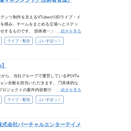
現場マネジメント／技術者育成）
ム、映像制作、ライブ配信、toCサービス
年末カウントダウン2024の舞台裏と振り返
い事への挑戦を楽しめる方 試行錯誤をしなが
る知見 ・人材の育成および人材開発に関する
広げ、イベントディレクターとしての専門性を
、圧倒的スピードで実行できる方 妥協せず細
迎要件 ・中〜大規模組織における組織マネジ
コンテンツ制作を支えるVTuberの3Dライブ・イ
のマネジメント職へのキャリアアップを目指
しチームで業務を遂行できる方 配属部署につ
・高い問題解決能力と意思決定力 ・最新技
験を積み、チームをまとめる立場へとステッ
オフラインのイベント・ライブの制作を担う部門
 groupのパーパス『世界に、日本の冒険心
続きを見る
せするものです。 技術者一人ひとりを理解
がら、ファンの方に喜んでいただけるようなイ
に体現できる方 ・自発的な貢献意欲を発揮
ーマンスを最大化していただきます。 ❐具
ライブ・配信
ぶいすぽっ！
行っています。 ＜イベント部一推し記事＞
ながら自己成長を実感したい方 ・自身の仕事
の整備・最適化 ・メンバーが円滑に業務を遂
たい」ぶいすぽっ！年末カウントダウン202
せず細かい部分まで品質にこだわれる方 ・互
ャリア支援 ・制作部門との連携・調整 ・IP
ントの規模や種類を広げ、イベントディレクタ
❐募集背景 現在は本部長が本ポジションを兼
 ・スタジオ（撮影・音楽・配信など）、また
には、イベント部門のマネジメント職へのキ
び増加に伴い、プロジェクト数も増加してお
p】
 ・アルバイトや若手社員を含むスタッフの
スパンで行える組織作りができる部門へ進化
プチャー・映像・音響・照明・配信など、い
がら、当社グループで運営しているIP(VTu
集する事となりました。 ❐スタジオ部につ
経験までは問わないが、技術スタッフと円滑
ション全般を担当いただきます。 ❐具体的な
IP事業「ぶいすぽっ！」、「RIOT MUSI
ブイベントにおけるインシデント（機材トラブ
続きを見る
・プロジェクトの案件内容整理・仕様書作成 ・
ージ・演出など全ての制作を担っている部門で
メ業界（特に音楽ライブや番組制作）におけ
プメンバーアサイン ・外部案件の管理 ・新
の整備等も行っています。 ❐制作実績（オン
ライブ・配信
ぶいすぽっ！
レント・アーティスト）やクライアントが関
経験 ❐必須要件 ・エンタメ系企業（ゲー
▶︎【#ぶいすぽ文化体育祭 】DAY1_会場定
roupのパーパス『世界に、日本の冒険心を』・
社等）での就業経験（3年以上） ・コンテ
※)のインタビュー記事 ▶︎「80億の人々に
できる方 ・自発的な貢献意欲を発揮し、新し
経験（3年以上） ・複数のプロジェクトを
システム部長の中村に聞くシステム部の組織
己成長を実感したい方 ・自身の仕事に責任を
株式会社バーチャルエンターテイメ
びスケジュール管理能力 ・個人で成果を出
名称(旧称:システム部)となっています ▶︎
い部分まで品質にこだわれる方 ・互いにリス