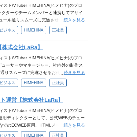
スキル(個人制作の範囲でも可能) ・資料作成スキ
/VTuber HIMEHINA(ヒメヒナ)のプロ
しております。 HP：https://virtu
・VTuberやエンタメコンテンツ業界に興味をお持ちの
レクターやチームメンバーと連携してアサイ
にあたっており、一人ひとりが自律的に動き、責任感を持
ンができる方 ❐歓迎要件 ・イラストレータ
続きを見る
ジュール通りスムーズに完遂させるお仕事で
、スピード感を持ちながら、共に高みを目指
・エンタメ業界（音楽/ゲーム/アニメ）への深い
めたいそこのあなた！熱狂のコンテンツを一
、タレントマネージャーを統括するリードポジ
Pビジネス
HIMEHINA
正社員
パーパス『世界に、日本の冒険心を』ミッション『8
とって、最高のご縁となることを願っており
アップ可能です。 【得られる経験・スキル】
発的な貢献意欲を発揮し、新しい事への挑戦
やアサイン 制作工程のファイル管理 制作環
ース×ビジネスの両立スキル ・多国籍・多職
したい方 ・自身の仕事に責任を持ち圧倒的ス
【株式会社LaRa】
渉外 アセット（素材・データ）の管理やクオ
量を直接感じられる現場体験
質にこだわれる方 ・互いにリスペクトしチー
またはAfter Effects（基本操作ができる方 ※
/VTuber HIMEHINA(ヒメヒナ)のプロ
当社グループ会社のバーチャルエンターテイメ
rator（基本操作ができる方 ※実務経験不問） スプ
デューサーやマネージャー、社内外の制作ス
entertainment.co.jp/ 少数精鋭で業務にあ
必須要件 映像ソフトやコンテンツへの基礎知
続きを見る
通りスムーズに完遂させるお仕事です！ バ
って業務に取り組んでいます。 変化の激し
管理スキル コミュニケーション能力 ❐歓迎
そこのあなた！熱狂のコンテンツを一緒に創
Pビジネス
HIMEHINA
正社員
せる環境です。 ❐キャリアパス 経験を積ん
ライブイベント用映像の制作進行経験 映像編
、最高のご縁となることを願っております。
ションなど、 より大きな裁量を持つ役割へ
験 After Effects, Premiere Pr
ール管理（企画・制作・運営の全般） 制作ス
イト運営【株式会社LaRa】
業務の知識 ❐求める人物像 強靭な精神力と
情報解禁手配や、プロモーション関連 資料作
会人としてのビジネスマナーや一般常識をお
❐使用ソフト Adobe PremiereまたはA
/VTuber HIMEHINA(ヒメヒナ)のプロ
A、またはVTuberが好きな方 Brave gro
プレッドシートやスライド 必要となるスキル・経験
運用ディレクターとして、公式WEBのチュー
方
メ業界での「制作進行」「イベント運営」の
続きを見る
fyでのECWEB運用、HTMLメールマガジン
力 ❐歓迎要件 After Effects, Pre
最大化させるお仕事です！ バーチャルエンタメ
Pビジネス
HIMEHINA
正社員