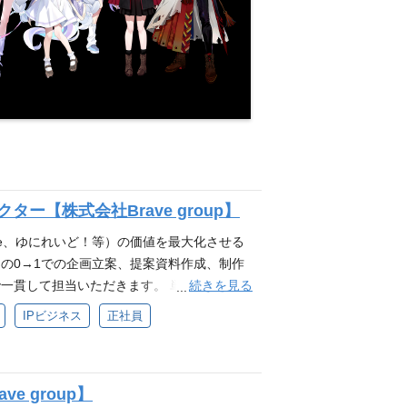
ター【株式会社Brave group】
-Porte、ゆにれいど！等）の価値を最大化させる
の0→1での企画立案、提案資料作成、制作
続きを見る
一貫して担当いただきます。 単なる制作進
えながら、IP価値の向上につながる企画を
IPビジネス
正社員
活用した番組・動画・イベント・タイアップ等の
営チーム、制作チーム、外部パートナーとの調
連携・折衝 制作スケジュール、タスク、リソ
e group】
改善提案 必須スキル 番組、動画、配信、