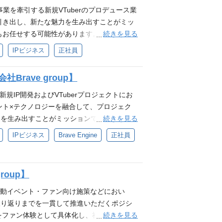
たは制作ディレクション経験 企画書、構成
ber事業を牽引する新規VTuberのプロデュース業
社内外の関係者を巻き込み、制作進行・スケ
引き出し、新たな魅力を生み出すことがミッ
r、アニメ、ゲーム、音楽、配信文化のいずれか
続きを見る
お任せする可能性があります。 ・新規VTu
Live2D・3Dの技術の強い興味、関心 ※現時
ソナ設定 ・VTuberの活動におけるディレ
IPビジネス
正社員
obe Premiere, Photoshopのソ
理 ・タレントの育成、モチベーション管
uTuber、声優、アーティスト、アイドル等の
・経験 ❐必須要件 ・タレントマネジメント
ミュニティ、会員制サービス、オンラインイベ
Brave group】
メント市場やトレンドの分析実務経験 ・エン
反応をもとにした企画改善経験 グッズ、イベ
歓迎スキル ・VTuberまたは近しいエンタ
る新規IP開発およびVTuberプロジェクトにお
の周辺施策に関わった経験 スタートアップ、
準ずる実務経験（1年以上） ・プロジェク
ント×テクノロジーを融合して、プロジェク
 groupのパーパス『世界に、日本の冒険心
ーション能力 ・社内/社外との折衝経験 ❐求
続きを見る
を生み出すことがミッションです。 ❐業務
に体現できる方 自発的な貢献意欲を発揮し、
、日本の冒険心を』・ミッション『80億の、心を
画ディレクション ・ライブ配信準備～収録、出
IPビジネス
Brave Engine
正社員
自己成長を実感したい方 自身の仕事に責任を
欲を発揮し、新しい事への挑戦を楽しめる方
物の進行管理、クオリティチェック ・活動に
部分まで品質にこだわれる方 互いにリスペク
身の仕事に責任を持ち圧倒的スピードで実行
理 必要となるスキル・経験 ❐必須要件 ・V
Productionへの配属を予定しており、「日
る方 ・互いにリスペクトしチームで業務を遂
配信又は、Youtubeチャンネルの運用経験(1年以
VTuberをはじめとしたIPの総合プロデュ
roup】
ク事業室への配属を想定しています。 ❐キャ
で新たなIPをつくる」ことに強い興味を持つ
後、ご志向に応じてチームのマネジメントや
ットの質にこだわれる方 ❐歓迎要件 ・ゲー
連動イベント・ファン向け施策などにおい
リアパスも可能です。 ❐面接官情報 1次
マネジメント経験 ・データ分析を基にした戦
振り返りまでを一貫して推進いただくポジシ
の実務使用経験 ・自走力があり、主体的に課題発
続きを見る
力をファン体験として具体化し、社内外の関係