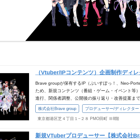
（Vtuber/IPコンテンツ）企画制作ディレク
Brave groupが保有するIP（ぶいすぽっ！、Neo
ため、新規コンテンツ（番組・ゲーム・イベント等）
進行、関係者調整、公開後の振り返り・改善提案まで
行ではなく、ファンの熱量やコンテンツの反応を踏ま
株式会社Brave group
プロデューサー/ディレクター
形にしていく役割です。 業務内容 VTuber/IPを
東京都港区芝４丁目１−２８ PMO田町 Ⅲ8階
企画立案 企画書、提案資料、構成案等の作成 IP運
整・進行管理 出演者、クリエイター、関係各所との
新規VTuberプロデューサー【株式会社Brav
ースの管理 コンテンツ公開後の数値確認、振り返り、