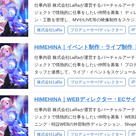
shop・CLIP STUDIO等のイラスト制作ツールの
仕事内容 株式会社LaRaが運営するバーチャルアーティスト
社グループ会社のバーチャルエンターテイメントへの配属を予定
ル（Google WorkspaceやExcel、Word等) 
ジェクトで情熱的に仕事をしたい仲間を募集！ ディ
al-entertainment.co.jp/ 少数精鋭で業務
方 ・相手の状況や気持ちを理解してコミュニケーショ
ン・工数を管理し、MVやLIVE等の映像制作をスケ
って業務に取り組んでいます。 変化の激しい業界で
ーとの折衝経験 ・VTuberに知見、興味のある方 
す！ バーチャルエンタメが好きでこの世界に骨を埋
せる環境です。 ❐キャリアパス 経験を積んだ後は
株式会社LaRa
プロデューサー/ディレクター
I
知識、興味 ❐求める人物像 ・Brave groupの
緒に創りませんか！？ やる気に満ち溢れたあなたに
ションなど、 より大きな裁量を持つ役割へステップ
0億の、心をうちぬけ』を一緒に体現できる方 ・自
ます。 ❐具体的な業務内容 映像制作のスケジュール
・グローバルIPの成長を担う当事者経験 ・プロデュ
を楽しめる方 ・試行錯誤をしながら自己成長を実感
HIMEHINA｜イベント制作・ライブ制作
境の整備 社内外の工数調整や外部クリエイターとの
種チームでの実践的マネジメント経験 ・ファンの熱
ピードで実行できる方 ・妥協せず細かい部分まで品
リティチェックの進行 ❐使用ソフト Adobe Premiere
仕事内容 株式会社LaRaが運営するバーチャルアーティスト
ムで業務を遂行できる方 参考 ❐配属部署について 
実務経験不問） Adobe PhotoshopまたはIllust
ジェクトで情熱的に仕事をしたい仲間を募集！ プロ
ントへの配属を予定しております。 HP：https://virtual-
レッドシートやスライド 必要となるスキル・経験 ❐
タッフと連携して、ライブ・イベントをスケジュール
たっており、一人ひとりが自律的に動き、責任感を持
識 スプレッドシートやタスク管理ツールを用いた進捗
ーチャルエンタメが好きでこの世界に骨を埋めたい
株式会社LaRa
プロデューサー/ディレクター
I
い業界で、スピード感を持ちながら、共に高みを目指
要件 映像制作進行業務の経験 音楽MV、または音楽
りませんか！？ やる気に満ち溢れたあなたにとって
だ後は、タレントマネージャーを統括するリードポジ
集や制作などを行っていた経験 VTuber業界や、その他映像業界の経
❐具体的な業務内容 イベント全体の進行・スケジュ
ステップアップ可能です。
HIMEHINA｜WEBディレクター・ECサ
o などの映像編集ソフトの使用経験、または知識 CG
タッフや協力会社の手配・スケジュール管理 WEBの
前向きの心でものづくりに情熱的に取り組める方 社
成やロケーションリサーチ 連動する他企画の進行サポート 
仕事内容 株式会社LaRaが運営するバーチャルアーティスト
持ちの方 人とのコミュニケーションが好きな方 HIMEHIN
fter Effects（歓迎） DAWソフト（歓迎） ス
ジェクトで情熱的に仕事をしたい仲間を募集！ WEB
upのミッション、ビジョン、バリューに共感頂ける
❐必須要件 イベント業界、音楽業界、またはエンタ
ニング・特設WEBの外部制作ディレクション、Shopi
経験のある方 マルチタスクの進行管理能力 コミュニケーション能
の補助など、HIMEHINAのアウトプットをWEBで
株式会社LaRa
プロデューサー/ディレクター
I