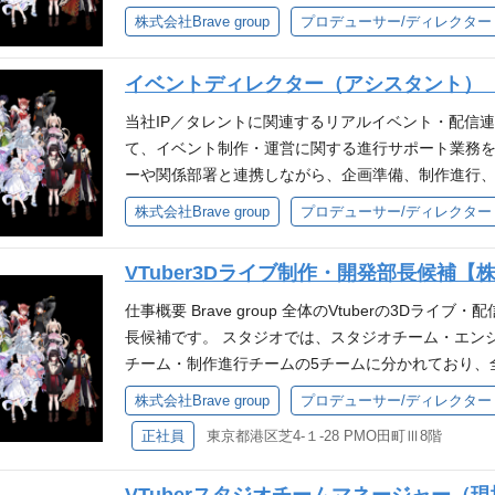
見〜改善アクションができる方 ・成果へのコミット
者を巻き込みながら、予算・スケジュール・品質を
株式会社Brave group
プロデューサー/ディレクター
求める人物像 ・Brave groupのパーパス・ミッ
す。 仕事概要 自社IP／タレントに関連するイベン
の“面白さ”を追求できる方 ・状況判断や課題解決が
プト、実施内容、進行計画、運営設計の策定 制作会
イベントディレクター（アシスタント）【株式
ロジェクトの成功にコミットできる方 ・上昇志向が
係者との折衝・調整 スケジュール管理、進行管理、
・新しい挑戦に積極的で、主体性を持って行動できる
注、契約、仕様調整、納品管理 イベント当日の現場
当社IP／タレントに関連するリアルイベント・配信
を大切にできる方 参考 ❐ポジションがマッチする人物像
施後の振り返り、改善提案、ナレッジ化 業務フローや
て、イベント制作・運営に関する進行サポート業務を
自分のアイデアで企画やIPを育てたい ・対応のスピ
アルイベント（ライブ、ファンミーティング、大型
ーや関係部署と連携しながら、企画準備、制作進行
やディレクターとしてキャリアアップしたい ❐配属
の進行実務経験 ※販促、展示会などのイベントは対象
に進行するよう各種調整・進行補助を行っていただき
株式会社Brave group
プロデューサー/ディレクター
を想定しています。 ❐面接官について ▼1次面接官担当：三浦
パートナーや社内ステークホルダーの折衝経験 歓迎
を中心に業務理解を深めていただき、将来的にはイ
avegroup.co.jp/ip-solution/6293/
興行におけるディレクションまたはプロデュース経験
算管理・企画立案の補助など、ディレクター業務に
VTuber3Dライブ制作・開発部長候補【株式会
クション等での業務経験 予算超過やスケジュール遅
す。 仕事概要 自社IP／タレントに関連するイベン
メンバー育成や業務標準化、オペレーション構築の経験 求
営設計に関する資料作成補助 制作会社、会場、技術
仕事概要 Brave group 全体のVtuberの3D
『世界に、日本の冒険心を』・ミッション『80億の
調整 スケジュール管理、タスク管理、各種事務手続
長候補です。 スタジオでは、スタジオチーム・エンジ
的な貢献意欲を発揮し、新しい事への挑戦を楽しめる
後の振り返り・ナレッジ整理 必須スキル リアルイ
チーム・制作進行チームの5チームに分かれており、
い方 自身の仕事に責任を持ち、圧倒的スピードで実
れかの関連経験 社内外の関係者と円滑にコミュニケ
業務内容 ・スタジオ部門全体の運営戦略の立案と実
株式会社Brave group
プロデューサー/ディレクター
だわれる方 互いにリスペクトしチームで業務を遂行で
タメ、IPコンテンツ、VTuber、ライブイベント等へ
育 ・予算・人員計画策定、PL管理、テック系人材採
運営するVTuberに関連するオフラインのイベント・
正社員
東京都港区芝4-１-28 PMO田町Ⅲ8階
メ領域、芸能プロダクション等での業務経験 イベン
要件 ・10名以上のチームマネジメント経験 ・技術
グループ会社と連携をとりながら、ファンの方に喜
どの経験 制作進行、スケジュール管理、見積・発注・
上記とあわせて、下記 いずれか のご経験・知見をお
イベント当日のオペレーションを行っています。 ＜
rave groupのパーパス『世界に、日本の冒険心を