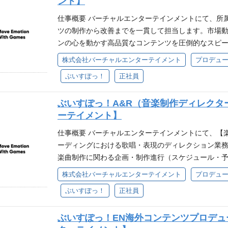
ント】
すだけでなく、組織としてプロジェクトやチームを
スタジオ紹介
ペクトしチームで業務を遂行できる方 参考 ❐スタジ
る方 ❐歓迎要件 ・ライブ配信、eSports、バラ
仕事概要 バーチャルエンターテインメントにて、所
グループが運営するIP事業「ぶいすぽっ！」、「RIOT 
知見 ・Unity、3Dモデリング、リアルタイムCGな
ツの制作から改善までを一貫して担当します。市場
デル・ステージ・演出など全ての制作を担っている
カルオペレーションスタッフとしての実務経験 ❐求める人
ンの心を動かす高品質なコンテンツを圧倒的なスピー
日の配信環境の整備等も行っています。 ❐制作実績
に、日本の冒険心を』・ミッション『80億の、心を
的な業務内容 ・市場動向をもとにしたトレンド調査
・短いスパンで多くの3D LIVEやイベント制作に携
株式会社バーチャルエンターテイメント
プロデュー
貢献意欲を発揮し、新しい事への挑戦を楽しめる方 
場業務における制作進行および現場運用 ・動画公開
ーが魅力的に見えるか？」「どうすれば心に残る演
方 ・自身の仕事に責任を持ち圧倒的スピードで実行
ぶいすぽっ！
正社員
た改善提案 まずは一連の流れを経験し、その後は得
ブ、3D LIVEの企画段階から携わることができる 
だわれる方 ・互いにリスペクトしチームで業務を遂行
るスキル・経験 ❐必須要件 ・Adobe Premiere, 
オリティでLIVEやイベントを制作するための技術開
なるスタジオ部は、当社グループが運営するIP事業「ぶ
ぶいすぽっ！A&R（音楽制作ディレクタ
送番組または配信番組のアシスタントディレクターま
施する3D LIVEにおけるモデル・ステージ・演出な
ーテイメント】
局/番組制作会社での勤務経験（3年以上） ・テレ
オフラインイベント時は当日の配信環境の整備等も行
ツの作成経験 ・eスポーツやその他ゲーム関連のイ
仕事概要 バーチャルエンターテインメントにて、【
ブ） ❐キャリアパス 下記のような経験を積む事が出
トでのドキュメンタリー、リアリティ番組、アーテ
ーディングにおける歌唱・表現のディレクション業務
作経験 ・バーチャルタレント／VTuber関連の業務
「非バラエティ」コンテンツの制作経験 ・YouTub
楽曲制作に関わる企画・制作進行（スケジュール・予
識 また将来的には複数案件を取りまとめるプロジェ
チャーを用いた映像/番組制作経験 ・TikTokやYouTu
ィレクション ・音源等、制作物の発注・検収 etc..
です。 ３Dのリアルタイム配信は比較的新しい技術
株式会社バーチャルエンターテイメント
プロデュー
制作/構成経験 ❐求める人物像 ・Brave group
す。 必要となるスキル・経験 ❐必須要件 ・音楽業
験を積む事が出来、まだまだ技術的に成熟していな
『80億の、心をうちぬけ』を一緒に体現できる方 
ぶいすぽっ！
正社員
DAW／DTMの基礎知識 ・タレントのパフォーマン
領域です。
戦を楽しめる方 ・試行錯誤をしながら自己成長を実
ン力と歌唱ディレクション経験 ❐歓迎要件 ・レー
スピードで実行できる方 ・妥協せず細かい部分まで
ぶいすぽっ！EN海外コンテンツプロデ
験年数は問いません） ・ボーカルレコーディングに
ームで業務を遂行できる方 参考 ❐配属部署について