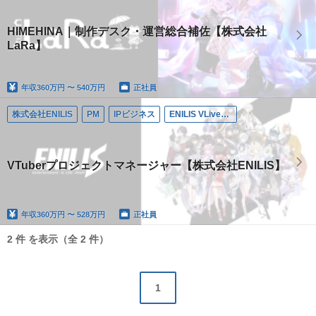
HIMEHINA｜制作デスク・運営総合補佐【株式会社
LaRa】
年収
360万円 〜 540万円
正社員
株式会社ENILIS
PM
IPビジネス
ENILIS VLiver Project/ゆにれいど
VTuberプロジェクトマネージャー【株式会社ENILIS】
年収
360万円 〜 528万円
正社員
2 件 を表示（全 2 件）
1